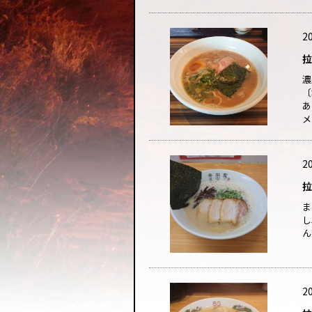
20
拉
濃
〔
あ
メ
20
拉
ま
し
ん
20