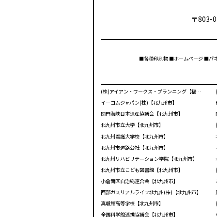
〒803-0
■各種印刷物 ■ホームページ ■パ
(株)アイアン・ワークス・プランニング【福岡市】
イーコムジャパン(株)【北九州市】
関門海峡日本遺産協議会【北九州市】
北九州市立大学【北九州市】
北九州看護大学校【北九州市】
北九州市道路公社【北九州市】
北九州リハビリテーション学院【北九州市】
北九州市立こども図書館【北九州市】
小倉南区自治総連合会【北九州市】
西部ガスリアルライフ北九州(株)【北九州市】
真颯館高等学校【北九州市】
全国科学館連携協議会【北九州市】