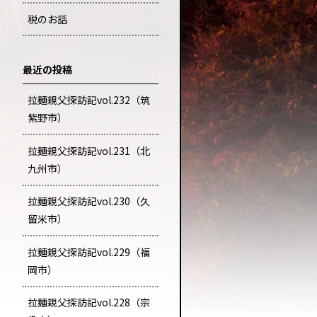
税のお話
最近の投稿
拉麺親父探訪記vol.232（筑
紫野市）
拉麺親父探訪記vol.231（北
九州市）
拉麺親父探訪記vol.230（久
留米市）
拉麺親父探訪記vol.229（福
岡市）
拉麺親父探訪記vol.228（宗