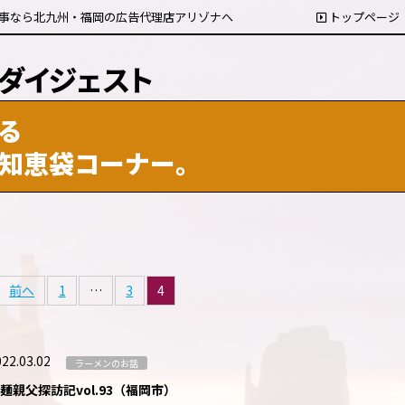
事なら北九州・福岡の広告代理店アリゾナへ
トップページ
る
知恵袋コーナー。
前へ
1
…
3
4
22.03.02
ラーメンのお話
麺親父探訪記vol.93（福岡市）