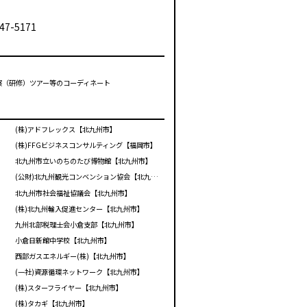
47-5171
視察（研修）ツアー等のコーディネート
(株)アドフレックス【北九州市】
(株)FFGビジネスコンサルティング【福岡市】
北九州市立いのちのたび博物館【北九州市】
(公財)北九州観光コンベンション協会【北九州市】
北九州市社会福祉協議会【北九州市】
(株)北九州輸入促進センター【北九州市】
九州北部税理士会小倉支部【北九州市】
小倉日新館中学校【北九州市】
西部ガスエネルギー(株)【北九州市】
(一社)資源循環ネットワーク【北九州市】
(株)スターフライヤー【北九州市】
(株)タカギ【北九州市】