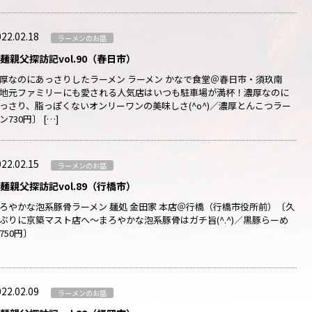
22.02.18
ラーメンのお話
麺親父探訪記vol.90（春日市）
厚なのにあっさりしたラーメン ラーメン かなで食堂＠春日市・須玖南
地元ファミリーにも愛される人気店はいつも駐車場が満杯！濃厚なのに
っさり、脂っぽくないオンリーワンの美味しさ(^o^)／濃厚とんこつラー
ン730円〕 […]
22.02.15
ラーメンのお話
麺親父探訪記vol.89（行橋市）
ろやかな泡系豚骨ラーメン 麺処 金田家 本店＠行橋（行橋市役所前）〔久
ぶりに京築マスト店へ～まろやかな泡系豚骨はガチ旨(^.^)／黒豚らーめ
750円〕
22.02.09
ラーメンのお話