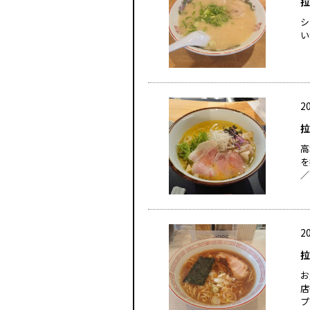
拉
シ
い
20
拉
高
を
／
20
拉
お
店
プ