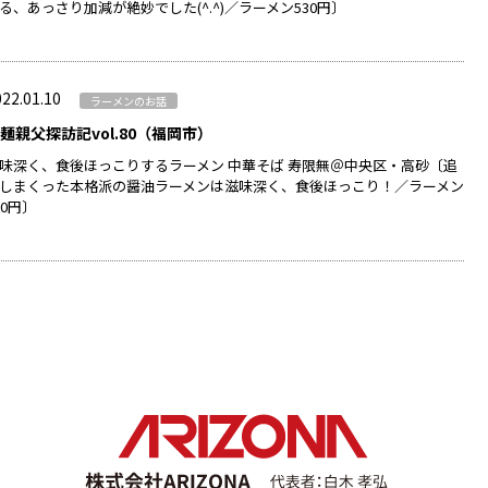
る、あっさり加減が絶妙でした(^.^)／ラーメン530円〕
22.01.10
ラーメンのお話
麺親父探訪記vol.80（福岡市）
味深く、食後ほっこりするラーメン 中華そば 寿限無＠中央区・高砂〔追
しまくった本格派の醤油ラーメンは滋味深く、食後ほっこり！／ラーメン
00円〕