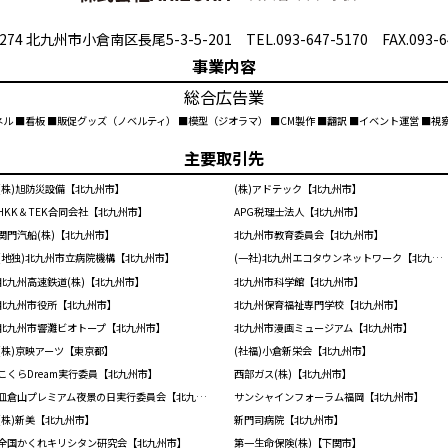
274 北九州市小倉南区長尾5-3-5-201 TEL.093-647-5170 FAX.093-6
事業内容
総合広告業
ネル ■看板 ■販促グッズ（ノベルティ） ■模型（ジオラマ） ■CM製作 ■翻訳 ■イベント運営 ■
主要取引先
(株)旭防災設備【北九州市】
(株)アドテック【北九州市】
HKK＆TEK合同会社【北九州市】
APG税理士法人【北九州市】
関門汽船(株)【北九州市】
北九州市教育委員会【北九州市】
(地独)北九州市立病院機構【北九州市】
(一社)北九州エコタウンネットワーク【北九州市】
北九州高速鉄道(株)【北九州市】
北九州市科学館【北九州市】
北九州市役所【北九州市】
北九州保育福祉専門学校【北九州市】
北九州市響灘ビオトープ【北九州市】
北九州市漫画ミュージアム【北九州市】
(株)京映アーツ【東京都】
(社福)小倉新栄会【北九州市】
こくらDream実行委員【北九州市】
西部ガス(株)【北九州市】
皿倉山プレミアム夜景の日実行委員会【北九州市】
サンシャインフォーラム福岡【北九州市】
(株)新美【北九州市】
新門司病院【北九州市】
全国かくれキリシタン研究会【北九州市】
第一生命保険(株)【下関市】