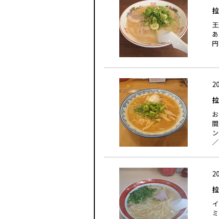
拉
王
あ
円
20
拉
お
間
ン
／
20
拉
イ
ミ