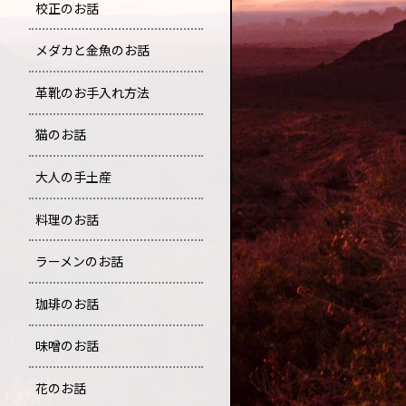
校正のお話
メダカと金魚のお話
革靴のお手入れ方法
猫のお話
大人の手土産
料理のお話
ラーメンのお話
珈琲のお話
味噌のお話
花のお話