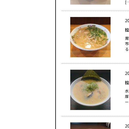
[
20
拉
胃
市
る
20
拉
水
厚
ー
20