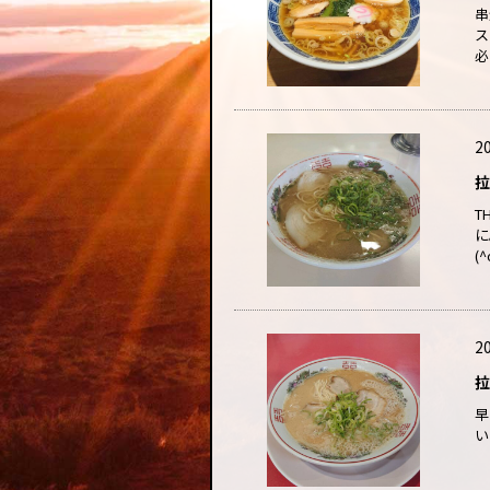
串
ス
必
20
拉
T
に
(
20
拉
早
い