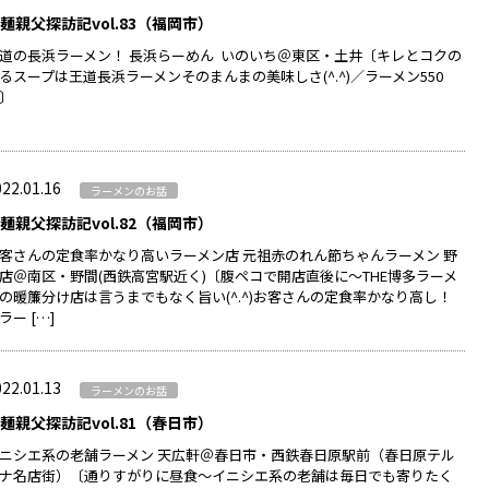
麺親父探訪記vol.83（福岡市）
道の長浜ラーメン！ 長浜らーめん いのいち＠東区・土井〔キレとコクの
るスープは王道長浜ラーメンそのまんまの美味しさ(^.^)／ラーメン550
〕
22.01.16
ラーメンのお話
麺親父探訪記vol.82（福岡市）
客さんの定食率かなり高いラーメン店 元祖赤のれん節ちゃんラーメン 野
店＠南区・野間(西鉄高宮駅近く)〔腹ペコで開店直後に～THE博多ラーメ
の暖簾分け店は言うまでもなく旨い(^.^)お客さんの定食率かなり高し！
ラー […]
22.01.13
ラーメンのお話
麺親父探訪記vol.81（春日市）
ニシエ系の老舗ラーメン 天広軒＠春日市・西鉄春日原駅前（春日原テル
ナ名店街）〔通りすがりに昼食～イニシエ系の老舗は毎日でも寄りたく