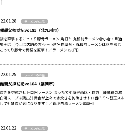
…]
22.01.28
ラーメンのお話
麺親父探訪記vol.85（北九州市）
袋を直撃するこってり豚骨ラーメン 角打ち 丸和前ラーメン＠小倉・旦過
場そば〔今回は店舗の方へ～小倉名物屋台・丸和前ラーメンは脂を感じ
こってり豚骨で胃袋を直撃！／ラーメン750円〕
22.01.25
ラーメンのお話
麺親父探訪記vol.84（福岡市）
炊きを彷彿させトロ旨ラーメン ほったて小屋＠西区・野方〔薩摩鶏の濃
白湯スープは鶏出汁具合が上々で水炊きを彷彿させトロ旨(^.^)～替玉スル
しても雑炊が気になります！／鶏塩白湯ラーメン600円〕
22.01.22
ラーメンのお話