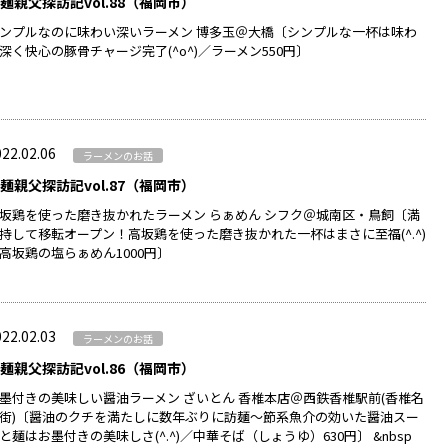
麺親父探訪記vol.88（福岡市）
ンプルなのに味わい深いラーメン 博多玉＠大橋〔シンプルな一杯は味わ
深く快心の豚骨チャージ完了(^o^)／ラーメン550円〕
22.02.06
ラーメンのお話
麺親父探訪記vol.87（福岡市）
坂鶏を使った磨き抜かれたラーメン らぁめん シフク＠城南区・鳥飼〔満
持して移転オープン！高坂鶏を使った磨き抜かれた一杯はまさに至福(^.^)
高坂鶏の塩らぁめん1000円〕
22.02.03
ラーメンのお話
麺親父探訪記vol.86（福岡市）
墨付きの美味しい醤油ラーメン ざいとん 香椎本店＠西鉄香椎駅前(香椎名
街)〔醤油のクチを満たしに数年ぶりに訪麺～節系魚介の効いた醤油スー
と麺はお墨付きの美味しさ(^.^)／中華そば（しょうゆ）630円〕 &nbsp