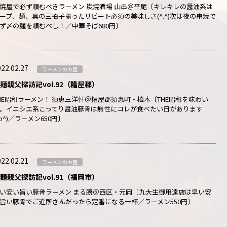
焼屋で必ず頼むべきラーメン 炭焼酒場 山串＠平尾〔キレキレの醤油系は
ープ、麺、具の三拍子揃ったリピート必須の美味しさ(^.^)次は夜の串焼で
ず〆の麺を頼むべし！／中華そば680円〕
22.02.27
ラーメンのお話
麺親父探訪記vol.92（糟屋郡）
HE昭和ラーメン！ 須恵三洋軒＠糟屋郡須惠町・植木〔THE昭和を味わい
。イニシエ系こってり醤油豚骨は無性にコレが食べたい日があります
^o^)／ラーメン650円〕
22.02.21
ラーメンのお話
麺親父探訪記vol.91（福岡市）
い安い旨い豚骨ラーメン まる勝＠西区・元岡〔九大生御用達店は早い安
旨い豚骨でご近所さんだったら定番になる一杯／ラーメン550円〕