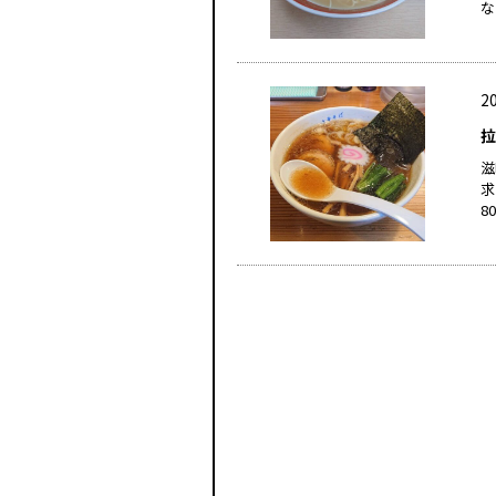
な
20
拉
滋
求
8