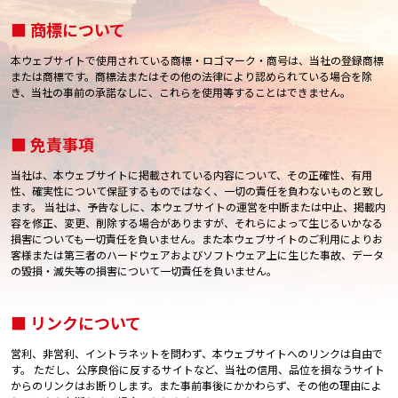
■ 商標について
本ウェブサイトで使用されている商標・ロゴマーク・商号は、当社の登録商標
または商標です。商標法またはその他の法律により認められている場合を除
き、当社の事前の承諾なしに、これらを使用等することはできません。
■ 免責事項
当社は、本ウェブサイトに掲載されている内容について、その正確性、有用
性、確実性について保証するものではなく、一切の責任を負わないものと致し
ます。 当社は、予告なしに、本ウェブサイトの運営を中断または中止、掲載内
容を修正、変更、削除する場合がありますが、それらによって生じるいかなる
損害についても一切責任を負いません。また本ウェブサイトのご利用によりお
客様または第三者のハードウェアおよびソフトウェア上に生じた事故、データ
の毀損・滅失等の損害について一切責任を負いません。
■ リンクについて
営利、非営利、イントラネットを問わず、本ウェブサイトへのリンクは自由で
す。 ただし、公序良俗に反するサイトなど、当社の信用、品位を損なうサイト
からのリンクはお断りします。また事前事後にかかわらず、その他の理由によ