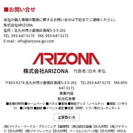
■お問い合せ
当社の個人情報の取扱に関するお問い合せは下記までご連絡ください。
株式会社ARIZONA
住所：北九州市小倉南区長尾5-3-5-201
TEL. 093-647-5170 FAX. 093-647-5171
E-mail：info@arizona-go.com
〒803-0274 北九州市小倉南区長尾5-3-5-201 TEL.093-647-5170 FAX.093-
647-5171
事業内容
総合広告業
■各種印刷物 ■ホームページ ■パネル ■看板 ■販促グッズ（ノベルティ） ■模型（ジオラ
マ） ■CM製作 ■翻訳 ■イベント運営 ■視察（研修）ツアー等のコーディネート
主要取引先
(株)アイアン・ワークス・プランニング【福岡市】
(株)旭防災設備【北九州市】
(株)アドテッ
ク【北九州市】
(株)アドフレックス【北九州市】
イーコムジャパン(株)【北九州市】
HKK＆