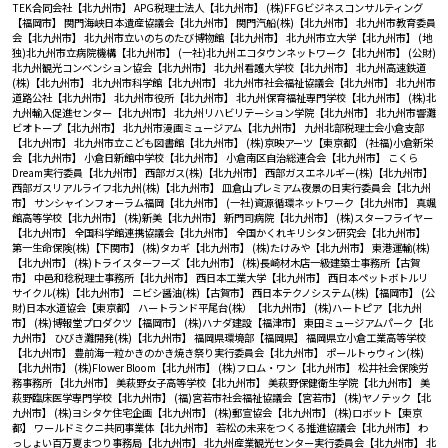
TEK合同会社【北九州市】
APG税理士法人【北九州市】
(株)FFGビジネスコンサルティング
【福岡市】
関門海峡日本遺産協議会【北九州市】
関門汽船(株)【北九州市】
北九州市教育委員
会【北九州市】
北九州市立いのちのたび博物館【北九州市】
北九州市立大学【北九州市】
(地
独)北九州市立病院機構【北九州市】
(一社)北九州エコタウンネットワーク【北九州市】
(公財)
北九州観光コンベンション協会【北九州市】
北九州看護大学校【北九州市】
北九州高速鉄道
(株)【北九州市】
北九州市科学館【北九州市】
北九州市社会福祉協議会【北九州市】
北九州市
道路公社【北九州市】
北九州市役所【北九州市】
北九州保育福祉専門学校【北九州市】
(株)北
九州輸入促進センター【北九州市】
北九州リハビリテーション学院【北九州市】
北九州市響灘
ビオトープ【北九州市】
北九州市漫画ミュージアム【北九州市】
九州北部税理士会小倉支部
【北九州市】
北九州市立こども図書館【北九州市】
(株)京映アーツ【東京都】
(社福)小倉新栄
会【北九州市】
小倉日新館中学校【北九州市】
小倉南区自治総連合会【北九州市】
こくら
Dream実行委員【北九州市】
西部ガス(株)【北九州市】
西部ガスエネルギー(株)【北九州市】
西部ガスリアルライフ北九州(株)【北九州市】
皿倉山プレミアム夜景の日実行委員会【北九州
市】
サンシャインフォーラム福岡【北九州市】
(一社)資源循環ネットワーク【北九州市】
真颯
館高等学校【北九州市】
(株)新美【北九州市】
新門司病院【北九州市】
(株)スターフライヤー
【北九州市】
全国科学館連携協議会【北九州市】
全国かくれキリシタン研究会【北九州市】
第一生命保険(株)【下関市】
(株)タカギ【北九州市】
(株)たけみや【北九州市】
東港運輸(株)
【北九州市】
(株)トライスターフーズ【北九州市】
(株)長崎材木店一級建築士事務所【古賀
市】
中邑和稔税理士事務所【北九州市】
西日本工業大学【北九州市】
西日本ペットボトルリ
サイクル(株)【北九州市】
ニビシ醤油(株)【古賀市】
西日本テクノシステム(株)【福岡市】
(公
財)日本水道協会【東京都】
ハートランド平尾台(株）【北九州市】
(株)ハートピア【北九州
市】
(株)博報堂プロダクツ【福岡市】
(株)ハナダ建設【福津市】
東田ミュージアムパーク【北
九州市】
ひびき灘開発(株)【北九州市】
福岡県環境部【福岡県】
福岡県立小倉工業高等学校
【北九州市】
豊前海一粒かきのかき焼き祭り実行委員会【北九州市】
ポールトゥウィン(株)
【北九州市】
(株)Flower Bloom【北九州市】
(株)フロム・ワン【北九州市】
松井社会保険労
務事務所 【北九州市】
美萩野女子高等学校【北九州市】
美萩野保健衛生学院【北九州市】
美
萩野臨床医学専門学校【北九州市】
(福)宮若市社会福祉協議会【宮若市】
(株)ヤノテック【北
九州市】
(株)ヨシタケ住宅企画【北九州市】
(株)郵宣協会【北九州市】
(株)ロボット【東京
都】
ワールドミクニ共同事業体【北九州市】
若松の未来をつくる推進協議会【北九州市】
わ
っしょい百万夏まつり事務局【北九州市】
北九州産業観光センター実行委員会【北九州市】
北