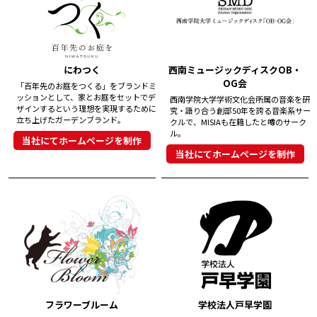
にわつく
西南ミュージックディスクOB・
OG会
「百年先のお庭をつくる」をブランドミ
ッションとして、家とお庭をセットでデ
西南学院大学学術文化会所属の音楽を研
ザインするという理想を実現するために
究・語り合う創部50年を誇る音楽系サー
立ち上げたガーデンブランド。
クルで、MISIAも在籍したと噂のサーク
ル。
当社にてホームページを制作
当社にてホームページを制作
フラワーブルーム
学校法人戸早学園