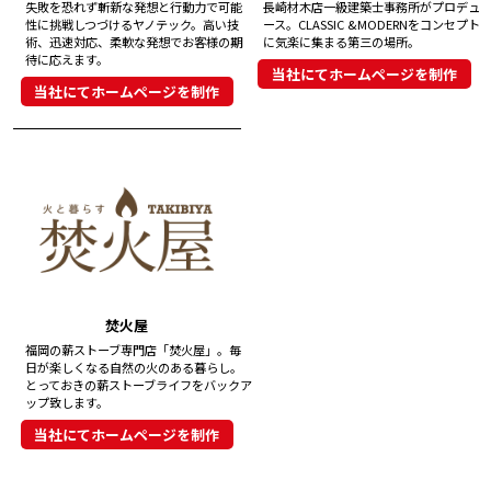
失敗を恐れず斬新な発想と行動力で可能
長崎材木店一級建築士事務所がプロデュ
性に挑戦しつづけるヤノテック。高い技
ース。CLASSIC &MODERNをコンセプト
術、迅速対応、柔軟な発想でお客様の期
に気楽に集まる第三の場所。
待に応えます。
当社にてホームページを制作
当社にてホームページを制作
焚火屋
福岡の薪ストーブ専門店「焚火屋」。毎
日が楽しくなる自然の火のある暮らし。
とっておきの薪ストーブライフをバックア
ップ致します。
当社にてホームページを制作