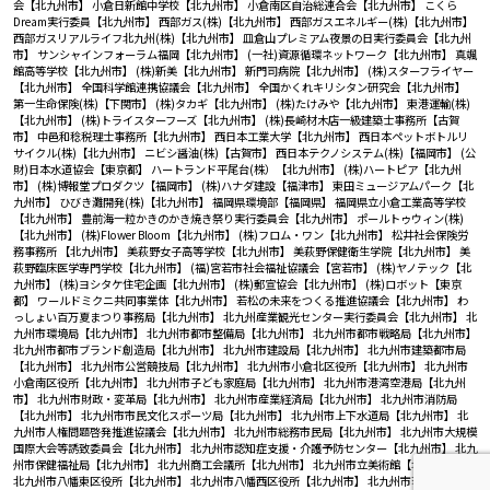
会【北九州市】
小倉日新館中学校【北九州市】
小倉南区自治総連合会【北九州市】
こくら
Dream実行委員【北九州市】
西部ガス(株)【北九州市】
西部ガスエネルギー(株)【北九州市】
西部ガスリアルライフ北九州(株)【北九州市】
皿倉山プレミアム夜景の日実行委員会【北九州
市】
サンシャインフォーラム福岡【北九州市】
(一社)資源循環ネットワーク【北九州市】
真颯
館高等学校【北九州市】
(株)新美【北九州市】
新門司病院【北九州市】
(株)スターフライヤー
【北九州市】
全国科学館連携協議会【北九州市】
全国かくれキリシタン研究会【北九州市】
第一生命保険(株)【下関市】
(株)タカギ【北九州市】
(株)たけみや【北九州市】
東港運輸(株)
【北九州市】
(株)トライスターフーズ【北九州市】
(株)長崎材木店一級建築士事務所【古賀
市】
中邑和稔税理士事務所【北九州市】
西日本工業大学【北九州市】
西日本ペットボトルリ
サイクル(株)【北九州市】
ニビシ醤油(株)【古賀市】
西日本テクノシステム(株)【福岡市】
(公
財)日本水道協会【東京都】
ハートランド平尾台(株）【北九州市】
(株)ハートピア【北九州
市】
(株)博報堂プロダクツ【福岡市】
(株)ハナダ建設【福津市】
東田ミュージアムパーク【北
九州市】
ひびき灘開発(株)【北九州市】
福岡県環境部【福岡県】
福岡県立小倉工業高等学校
【北九州市】
豊前海一粒かきのかき焼き祭り実行委員会【北九州市】
ポールトゥウィン(株)
【北九州市】
(株)Flower Bloom【北九州市】
(株)フロム・ワン【北九州市】
松井社会保険労
務事務所 【北九州市】
美萩野女子高等学校【北九州市】
美萩野保健衛生学院【北九州市】
美
萩野臨床医学専門学校【北九州市】
(福)宮若市社会福祉協議会【宮若市】
(株)ヤノテック【北
九州市】
(株)ヨシタケ住宅企画【北九州市】
(株)郵宣協会【北九州市】
(株)ロボット【東京
都】
ワールドミクニ共同事業体【北九州市】
若松の未来をつくる推進協議会【北九州市】
わ
っしょい百万夏まつり事務局【北九州市】
北九州産業観光センター実行委員会【北九州市】
北
九州市環境局【北九州市】
北九州市都市整備局【北九州市】
北九州市都市戦略局【北九州市】
北九州市都市ブランド創造局【北九州市】
北九州市建設局【北九州市】
北九州市建築都市局
【北九州市】
北九州市公営競技局【北九州市】
北九州市小倉北区役所【北九州市】
北九州市
小倉南区役所【北九州市】
北九州市子ども家庭局【北九州市】
北九州市港湾空港局【北九州
市】
北九州市財政・変革局【北九州市】
北九州市産業経済局【北九州市】
北九州市消防局
【北九州市】
北九州市市民文化スポーツ局【北九州市】
北九州市上下水道局【北九州市】
北
九州市人権問題啓発推進協議会【北九州市】
北九州市総務市民局【北九州市】
北九州市大規模
国際大会等誘致委員会【北九州市】
北九州市認知症支援・介護予防センター【北九州市】
北九
州市保健福祉局【北九州市】
北九州商工会議所【北九州市】
北九州市立美術館【北九州市】
北九州市八幡東区役所【北九州市】
北九州市八幡西区役所【北九州市】
北九州市若松区役所