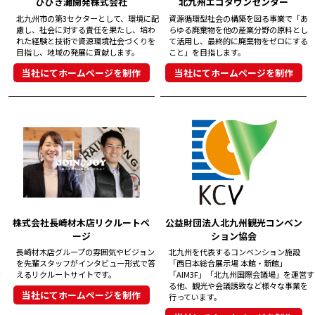
ひびき灘開発株式会社
北九州エコタウンセンター
北九州市の第3セクターとして、環境に配
資源循環型社会の構築を図る事業で「あ
慮し、社会に対する責任を果たし、培わ
らゆる廃棄物を他の産業分野の原料とし
れた経験と技術で資源環境社会づくりを
て活用し、最終的に廃棄物をゼロにする
目指し、地域の発展に貢献します。
こと」を目指します。
当社にてホームページを制作
当社にてホームページを制作
株式会社長崎材木店リクルートペ
公益財団法人北九州観光コンベン
ージ
ション協会
長崎材木店グループの雰囲気やビジョン
北九州を代表するコンベンション施設
を先輩スタッフがインタビュー形式で答
「西日本総合展示場 本館・新館」
えるリクルートサイトです。
「AIM3F」「北九州国際会議場」を運営す
る他、観光や会議誘致など様々な事業を
当社にてホームページを制作
行っています。