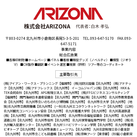
〒803-0274 北九州市小倉南区長尾5-3-5-201 TEL.093-647-5170 FAX.093-
647-5171
事業内容
総合広告業
■各種印刷物 ■ホームページ ■パネル ■看板 ■販促グッズ（ノベルティ） ■模型（ジオラ
マ） ■CM製作 ■翻訳 ■イベント運営 ■視察（研修）ツアー等のコーディネート
主要取引先
(株)アイアン・ワークス・プランニング【福岡市】
(株)旭防災設備【北九州市】
(株)アドテッ
ク【北九州市】
(株)アドフレックス【北九州市】
イーコムジャパン(株)【北九州市】
HKK＆
TEK合同会社【北九州市】
APG税理士法人【北九州市】
(株)FFGビジネスコンサルティング
【福岡市】
関門海峡日本遺産協議会【北九州市】
関門汽船(株)【北九州市】
北九州市教育委員
会【北九州市】
北九州市立いのちのたび博物館【北九州市】
北九州市立大学【北九州市】
(地
独)北九州市立病院機構【北九州市】
(一社)北九州エコタウンネットワーク【北九州市】
(公財)
北九州観光コンベンション協会【北九州市】
北九州看護大学校【北九州市】
北九州高速鉄道
(株)【北九州市】
北九州市科学館【北九州市】
北九州市社会福祉協議会【北九州市】
北九州市
道路公社【北九州市】
北九州市役所【北九州市】
北九州保育福祉専門学校【北九州市】
(株)北
九州輸入促進センター【北九州市】
北九州リハビリテーション学院【北九州市】
北九州市響灘
ビオトープ【北九州市】
北九州市漫画ミュージアム【北九州市】
九州北部税理士会小倉支部
【北九州市】
北九州市立こども図書館【北九州市】
(株)京映アーツ【東京都】
(社福)小倉新栄