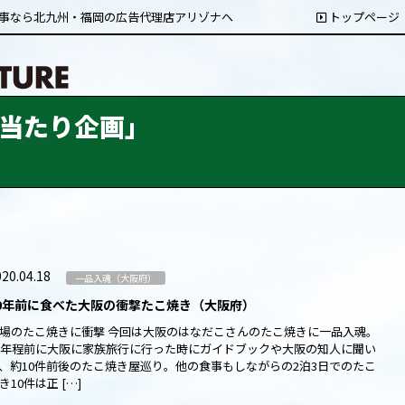
事なら北九州・福岡の広告代理店アリゾナへ
トップページ
当たり企画」
）
20.04.18
一品入魂（大阪府）
0年前に食べた大阪の衝撃たこ焼き（大阪府）
場のたこ焼きに衝撃 今回は大阪のはなだこさんのたこ焼きに一品入魂。
0年程前に大阪に家族旅行に行った時にガイドブックや大阪の知人に聞い
、約10件前後のたこ焼き屋巡り。他の食事もしながらの2泊3日でのたこ
き10件は正 […]