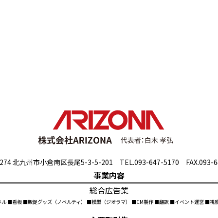
274 北九州市小倉南区長尾5-3-5-201 TEL.093-647-5170 FAX.093-6
事業内容
総合広告業
ネル ■看板 ■販促グッズ（ノベルティ） ■模型（ジオラマ） ■CM製作 ■翻訳 ■イベント運営 ■