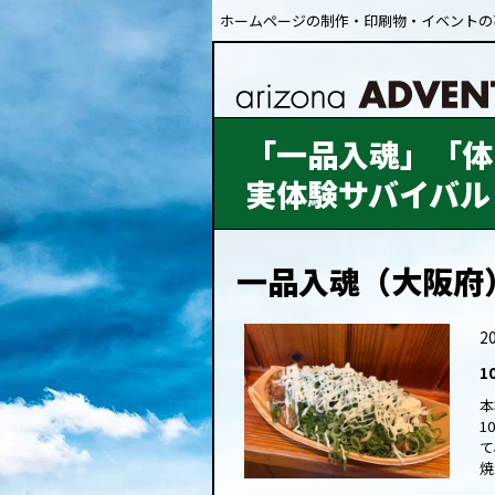
ホームページの制作・印刷物・イベントの
「一品入魂」「体
実体験サバイバル
一品入魂（大阪府
20
1
本
1
て
焼