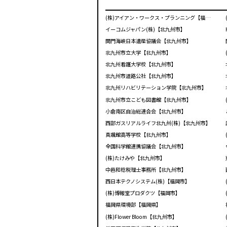
(株)アイアン・ワークス・プランニング【福岡市】
イーコムジャパン(株)【北九州市】
関門海峡日本遺産協議会【北九州市】
北九州市立大学【北九州市】
北九州看護大学校【北九州市】
北九州市道路公社【北九州市】
北九州リハビリテーション学院【北九州市】
北九州市立こども図書館【北九州市】
小倉南区自治総連合会【北九州市】
西部ガスリアルライフ北九州(株)【北九州市】
真颯館高等学校【北九州市】
全国科学館連携協議会【北九州市】
(株)たけみや【北九州市】
中邑和稔税理士事務所【北九州市】
西日本テクノシステム(株)【福岡市】
(株)博報堂プロダクツ【福岡市】
福岡県環境部【福岡県】
(株)Flower Bloom【北九州市】