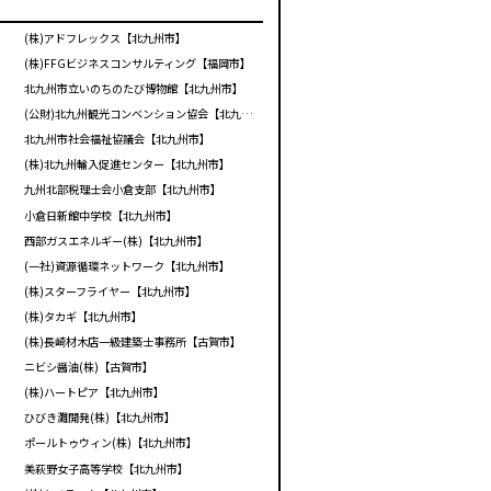
(株)アドフレックス【北九州市】
(株)FFGビジネスコンサルティング【福岡市】
北九州市立いのちのたび博物館【北九州市】
(公財)北九州観光コンベンション協会【北九州市】
北九州市社会福祉協議会【北九州市】
(株)北九州輸入促進センター【北九州市】
九州北部税理士会小倉支部【北九州市】
小倉日新館中学校【北九州市】
西部ガスエネルギー(株)【北九州市】
(一社)資源循環ネットワーク【北九州市】
(株)スターフライヤー【北九州市】
(株)タカギ【北九州市】
(株)長崎材木店一級建築士事務所【古賀市】
ニビシ醤油(株)【古賀市】
(株)ハートピア【北九州市】
ひびき灘開発(株)【北九州市】
ポールトゥウィン(株)【北九州市】
美萩野女子高等学校【北九州市】