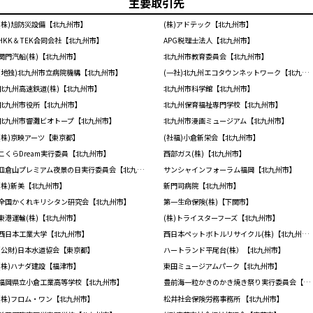
主要取引先
(株)旭防災設備【北九州市】
(株)アドテック【北九州市】
HKK＆TEK合同会社【北九州市】
APG税理士法人【北九州市】
関門汽船(株)【北九州市】
北九州市教育委員会【北九州市】
(地独)北九州市立病院機構【北九州市】
(一社)北九州エコタウンネットワーク【北九州市】
北九州高速鉄道(株)【北九州市】
北九州市科学館【北九州市】
北九州市役所【北九州市】
北九州保育福祉専門学校【北九州市】
北九州市響灘ビオトープ【北九州市】
北九州市漫画ミュージアム【北九州市】
(株)京映アーツ【東京都】
(社福)小倉新栄会【北九州市】
こくらDream実行委員【北九州市】
西部ガス(株)【北九州市】
皿倉山プレミアム夜景の日実行委員会【北九州市】
サンシャインフォーラム福岡【北九州市】
(株)新美【北九州市】
新門司病院【北九州市】
全国かくれキリシタン研究会【北九州市】
第一生命保険(株)【下関市】
東港運輸(株)【北九州市】
(株)トライスターフーズ【北九州市】
西日本工業大学【北九州市】
西日本ペットボトルリサイクル(株)【北九州市】
(公財)日本水道協会【東京都】
ハートランド平尾台(株）【北九州市】
(株)ハナダ建設【福津市】
東田ミュージアムパーク【北九州市】
福岡県立小倉工業高等学校【北九州市】
豊前海一粒かきのかき焼き祭り実行委員会【北九州市】
(株)フロム・ワン【北九州市】
松井社会保険労務事務所 【北九州市】