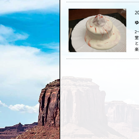
20
ゆ
2
堂
と
楽