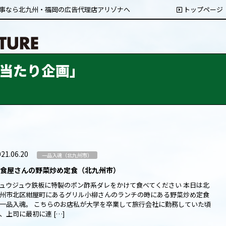
事なら北九州・福岡の広告代理店アリゾナへ
トップページ
当たり企画」
21.06.20
一品入魂（北九州市）
食屋さんの野菜炒め定食（北九州市）
ュウジュウ鉄板に特製のポン酢系ダレをかけて食べてください 本日は北
州市北区紺屋町にあるグリル小柳さんのランチの時にある野菜炒め定食
一品入魂。 こちらのお店私が大学を卒業して旅行会社に勤務していた頃
、上司に最初に連 […]