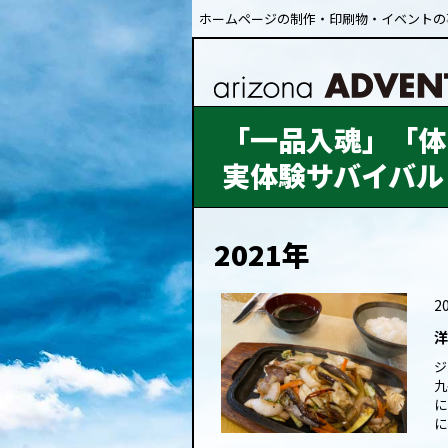
ホームページの制作・印刷物・イベントの
「一品入魂」「体
実体験サバイバル
2021年
20
洋
ジ
九
に
に