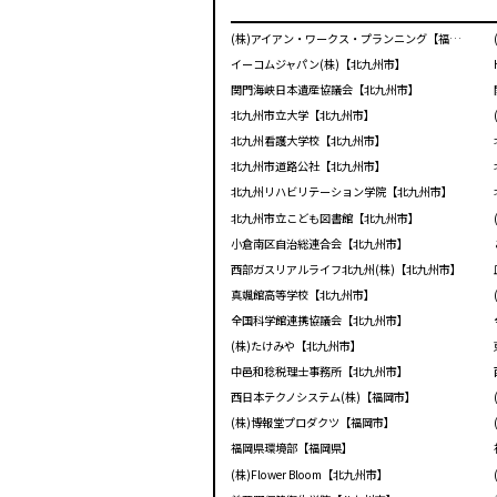
(株)アイアン・ワークス・プランニング【福岡市】
イーコムジャパン(株)【北九州市】
関門海峡日本遺産協議会【北九州市】
北九州市立大学【北九州市】
北九州看護大学校【北九州市】
北九州市道路公社【北九州市】
北九州リハビリテーション学院【北九州市】
北九州市立こども図書館【北九州市】
小倉南区自治総連合会【北九州市】
西部ガスリアルライフ北九州(株)【北九州市】
真颯館高等学校【北九州市】
全国科学館連携協議会【北九州市】
(株)たけみや【北九州市】
中邑和稔税理士事務所【北九州市】
西日本テクノシステム(株)【福岡市】
(株)博報堂プロダクツ【福岡市】
福岡県環境部【福岡県】
(株)Flower Bloom【北九州市】