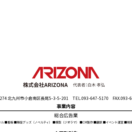
274 北九州市小倉南区長尾5-3-5-201 TEL.093-647-5170 FAX.093-6
事業内容
総合広告業
ネル ■看板 ■販促グッズ（ノベルティ） ■模型（ジオラマ） ■CM製作 ■翻訳 ■イベント運営 ■