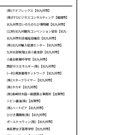
(株)アドフレックス【北九州市】
(株)FFGビジネスコンサルティング【福岡市】
北九州市立いのちのたび博物館【北九州市】
(公財)北九州観光コンベンション協会【北九州市】
北九州市社会福祉協議会【北九州市】
(株)北九州輸入促進センター【北九州市】
九州北部税理士会小倉支部【北九州市】
小倉日新館中学校【北九州市】
西部ガスエネルギー(株)【北九州市】
(一社)資源循環ネットワーク【北九州市】
(株)スターフライヤー【北九州市】
(株)タカギ【北九州市】
(株)長崎材木店一級建築士事務所【古賀市】
ニビシ醤油(株)【古賀市】
(株)ハートピア【北九州市】
ひびき灘開発(株)【北九州市】
ポールトゥウィン(株)【北九州市】
美萩野女子高等学校【北九州市】