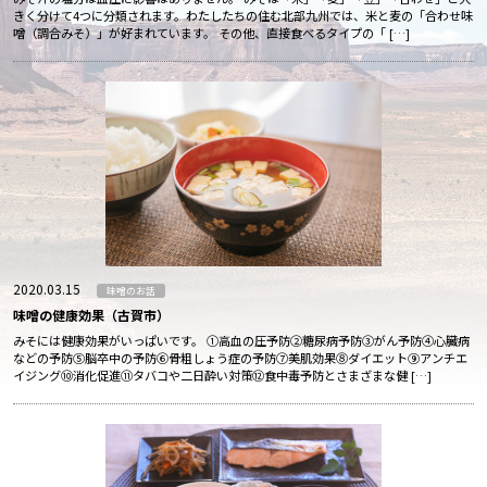
きく分けて4つに分類されます。わたしたちの住む北部九州では、米と麦の「合わせ味
噌（調合みそ）」が好まれています。 その他、直接食べるタイプの「 […]
2020.03.15
味噌のお話
味噌の健康効果（古賀市）
みそには健康効果がいっぱいです。 ①高血の圧予防②糖尿病予防③がん予防④心臓病
などの予防⑤脳卒中の予防⑥骨粗しょう症の予防⑦美肌効果⑧ダイエット⑨アンチエ
イジング⑩消化促進⑪タバコや二日酔い対策⑫食中毒予防とさまざまな健 […]