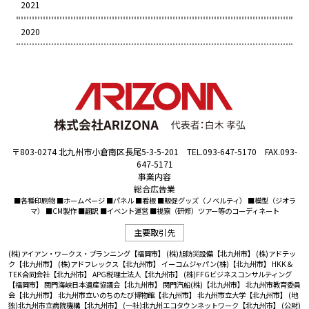
2021
2020
〒803-0274 北九州市小倉南区長尾5-3-5-201 TEL.093-647-5170 FAX.093-
647-5171
事業内容
総合広告業
■各種印刷物 ■ホームページ ■パネル ■看板 ■販促グッズ（ノベルティ） ■模型（ジオラ
マ） ■CM製作 ■翻訳 ■イベント運営 ■視察（研修）ツアー等のコーディネート
主要取引先
(株)アイアン・ワークス・プランニング【福岡市】
(株)旭防災設備【北九州市】
(株)アドテッ
ク【北九州市】
(株)アドフレックス【北九州市】
イーコムジャパン(株)【北九州市】
HKK＆
TEK合同会社【北九州市】
APG税理士法人【北九州市】
(株)FFGビジネスコンサルティング
【福岡市】
関門海峡日本遺産協議会【北九州市】
関門汽船(株)【北九州市】
北九州市教育委員
会【北九州市】
北九州市立いのちのたび博物館【北九州市】
北九州市立大学【北九州市】
(地
独)北九州市立病院機構【北九州市】
(一社)北九州エコタウンネットワーク【北九州市】
(公財)