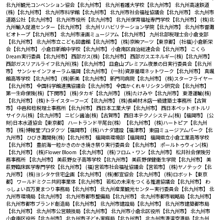
北九州観光コンベンション協会【北九州市】
北九州看護大学校【北九州市】
北九州高速鉄道
(株)【北九州市】
北九州市科学館【北九州市】
北九州市社会福祉協議会【北九州市】
北九州市
道路公社【北九州市】
北九州市役所【北九州市】
北九州保育福祉専門学校【北九州市】
(株)北
九州輸入促進センター【北九州市】
北九州リハビリテーション学院【北九州市】
北九州市響灘
ビオトープ【北九州市】
北九州市漫画ミュージアム【北九州市】
九州北部税理士会小倉支部
【北九州市】
北九州市立こども図書館【北九州市】
(株)京映アーツ【東京都】
(社福)小倉新栄
会【北九州市】
小倉日新館中学校【北九州市】
小倉南区自治総連合会【北九州市】
こくら
Dream実行委員【北九州市】
西部ガス(株)【北九州市】
西部ガスエネルギー(株)【北九州市】
西部ガスリアルライフ北九州(株)【北九州市】
皿倉山プレミアム夜景の日実行委員会【北九州
市】
サンシャインフォーラム福岡【北九州市】
(一社)資源循環ネットワーク【北九州市】
真颯
館高等学校【北九州市】
(株)新美【北九州市】
新門司病院【北九州市】
(株)スターフライヤー
【北九州市】
全国科学館連携協議会【北九州市】
全国かくれキリシタン研究会【北九州市】
第一生命保険(株)【下関市】
(株)タカギ【北九州市】
(株)たけみや【北九州市】
東港運輸(株)
【北九州市】
(株)トライスターフーズ【北九州市】
(株)長崎材木店一級建築士事務所【古賀
市】
中邑和稔税理士事務所【北九州市】
西日本工業大学【北九州市】
西日本ペットボトルリ
サイクル(株)【北九州市】
ニビシ醤油(株)【古賀市】
西日本テクノシステム(株)【福岡市】
(公
財)日本水道協会【東京都】
ハートランド平尾台(株）【北九州市】
(株)ハートピア【北九州
市】
(株)博報堂プロダクツ【福岡市】
(株)ハナダ建設【福津市】
東田ミュージアムパーク【北
九州市】
ひびき灘開発(株)【北九州市】
福岡県環境部【福岡県】
福岡県立小倉工業高等学校
【北九州市】
豊前海一粒かきのかき焼き祭り実行委員会【北九州市】
ポールトゥウィン(株)
【北九州市】
(株)Flower Bloom【北九州市】
(株)フロム・ワン【北九州市】
松井社会保険労
務事務所 【北九州市】
美萩野女子高等学校【北九州市】
美萩野保健衛生学院【北九州市】
美
萩野臨床医学専門学校【北九州市】
(福)宮若市社会福祉協議会【宮若市】
(株)ヤノテック【北
九州市】
(株)ヨシタケ住宅企画【北九州市】
(株)郵宣協会【北九州市】
(株)ロボット【東京
都】
ワールドミクニ共同事業体【北九州市】
若松の未来をつくる推進協議会【北九州市】
わ
っしょい百万夏まつり事務局【北九州市】
北九州産業観光センター実行委員会【北九州市】
北
九州市環境局【北九州市】
北九州市都市整備局【北九州市】
北九州市都市戦略局【北九州市】
北九州市都市ブランド創造局【北九州市】
北九州市建設局【北九州市】
北九州市建築都市局
【北九州市】
北九州市公営競技局【北九州市】
北九州市小倉北区役所【北九州市】
北九州市
小倉南区役所【北九州市】
北九州市子ども家庭局【北九州市】
北九州市港湾空港局【北九州