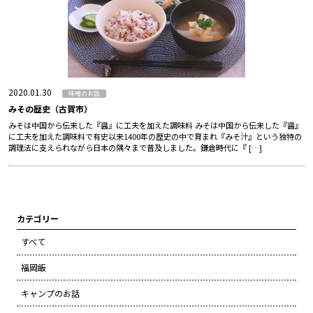
2020.01.30
味噌のお話
みその歴史（古賀市）
みそは中国から伝来した『醤』に工夫を加えた調味料 みそは中国から伝来した『醤』
に工夫を加えた調味料で有史以来1400年の歴史の中で育まれ『みそ汁』という独特の
調理法に支えられながら日本の隅々まで普及しました。鎌倉時代に『 […]
カテゴリー
すべて
福岡飯
キャンプのお話