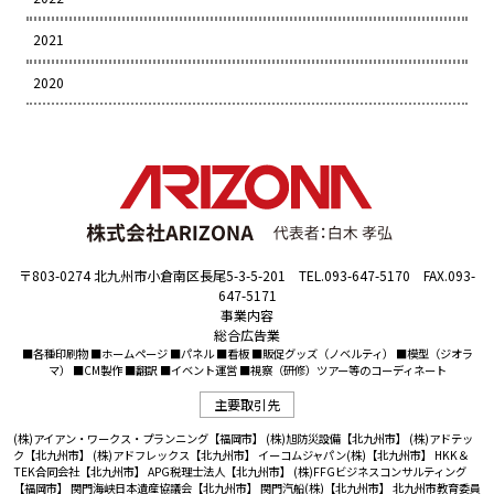
2021
2020
〒803-0274 北九州市小倉南区長尾5-3-5-201 TEL.093-647-5170 FAX.093-
647-5171
事業内容
総合広告業
■各種印刷物 ■ホームページ ■パネル ■看板 ■販促グッズ（ノベルティ） ■模型（ジオラ
マ） ■CM製作 ■翻訳 ■イベント運営 ■視察（研修）ツアー等のコーディネート
主要取引先
(株)アイアン・ワークス・プランニング【福岡市】
(株)旭防災設備【北九州市】
(株)アドテッ
ク【北九州市】
(株)アドフレックス【北九州市】
イーコムジャパン(株)【北九州市】
HKK＆
TEK合同会社【北九州市】
APG税理士法人【北九州市】
(株)FFGビジネスコンサルティング
【福岡市】
関門海峡日本遺産協議会【北九州市】
関門汽船(株)【北九州市】
北九州市教育委員