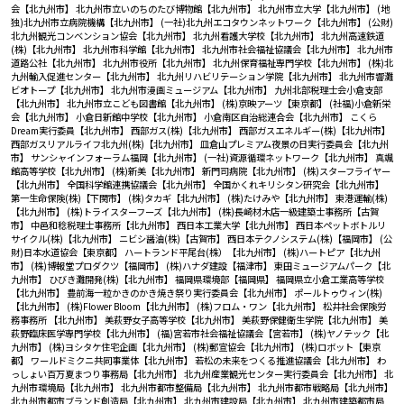
会【北九州市】
北九州市立いのちのたび博物館【北九州市】
北九州市立大学【北九州市】
(地
独)北九州市立病院機構【北九州市】
(一社)北九州エコタウンネットワーク【北九州市】
(公財)
北九州観光コンベンション協会【北九州市】
北九州看護大学校【北九州市】
北九州高速鉄道
(株)【北九州市】
北九州市科学館【北九州市】
北九州市社会福祉協議会【北九州市】
北九州市
道路公社【北九州市】
北九州市役所【北九州市】
北九州保育福祉専門学校【北九州市】
(株)北
九州輸入促進センター【北九州市】
北九州リハビリテーション学院【北九州市】
北九州市響灘
ビオトープ【北九州市】
北九州市漫画ミュージアム【北九州市】
九州北部税理士会小倉支部
【北九州市】
北九州市立こども図書館【北九州市】
(株)京映アーツ【東京都】
(社福)小倉新栄
会【北九州市】
小倉日新館中学校【北九州市】
小倉南区自治総連合会【北九州市】
こくら
Dream実行委員【北九州市】
西部ガス(株)【北九州市】
西部ガスエネルギー(株)【北九州市】
西部ガスリアルライフ北九州(株)【北九州市】
皿倉山プレミアム夜景の日実行委員会【北九州
市】
サンシャインフォーラム福岡【北九州市】
(一社)資源循環ネットワーク【北九州市】
真颯
館高等学校【北九州市】
(株)新美【北九州市】
新門司病院【北九州市】
(株)スターフライヤー
【北九州市】
全国科学館連携協議会【北九州市】
全国かくれキリシタン研究会【北九州市】
第一生命保険(株)【下関市】
(株)タカギ【北九州市】
(株)たけみや【北九州市】
東港運輸(株)
【北九州市】
(株)トライスターフーズ【北九州市】
(株)長崎材木店一級建築士事務所【古賀
市】
中邑和稔税理士事務所【北九州市】
西日本工業大学【北九州市】
西日本ペットボトルリ
サイクル(株)【北九州市】
ニビシ醤油(株)【古賀市】
西日本テクノシステム(株)【福岡市】
(公
財)日本水道協会【東京都】
ハートランド平尾台(株）【北九州市】
(株)ハートピア【北九州
市】
(株)博報堂プロダクツ【福岡市】
(株)ハナダ建設【福津市】
東田ミュージアムパーク【北
九州市】
ひびき灘開発(株)【北九州市】
福岡県環境部【福岡県】
福岡県立小倉工業高等学校
【北九州市】
豊前海一粒かきのかき焼き祭り実行委員会【北九州市】
ポールトゥウィン(株)
【北九州市】
(株)Flower Bloom【北九州市】
(株)フロム・ワン【北九州市】
松井社会保険労
務事務所 【北九州市】
美萩野女子高等学校【北九州市】
美萩野保健衛生学院【北九州市】
美
萩野臨床医学専門学校【北九州市】
(福)宮若市社会福祉協議会【宮若市】
(株)ヤノテック【北
九州市】
(株)ヨシタケ住宅企画【北九州市】
(株)郵宣協会【北九州市】
(株)ロボット【東京
都】
ワールドミクニ共同事業体【北九州市】
若松の未来をつくる推進協議会【北九州市】
わ
っしょい百万夏まつり事務局【北九州市】
北九州産業観光センター実行委員会【北九州市】
北
九州市環境局【北九州市】
北九州市都市整備局【北九州市】
北九州市都市戦略局【北九州市】
北九州市都市ブランド創造局【北九州市】
北九州市建設局【北九州市】
北九州市建築都市局