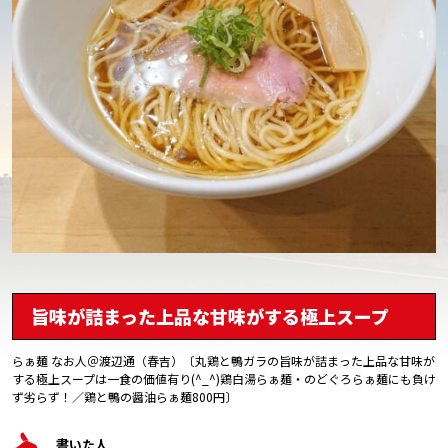
旨味が詰まった上品な甘味がする極上スープ
らぁ麺 なお人＠渡辺通（春吉）〔丸鶏と鴨ガラの旨味が詰まった上品な甘味が
する極上スープは一食の価値有り(^_^)鶏白湯らぁ麺・のどぐろらぁ麺にも負け
ず劣らず！／鶏と鴨の醤油らぁ麺800円〕
書いた人