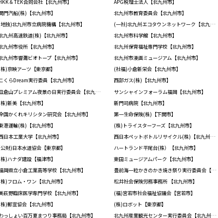
HKK＆TEK合同会社【北九州市】
APG税理士法人【北九州市】
関門汽船(株)【北九州市】
北九州市教育委員会【北九州市】
(地独)北九州市立病院機構【北九州市】
(一社)北九州エコタウンネットワーク【北九州市】
北九州高速鉄道(株)【北九州市】
北九州市科学館【北九州市】
北九州市役所【北九州市】
北九州保育福祉専門学校【北九州市】
北九州市響灘ビオトープ【北九州市】
北九州市漫画ミュージアム【北九州市】
(株)京映アーツ【東京都】
(社福)小倉新栄会【北九州市】
こくらDream実行委員【北九州市】
西部ガス(株)【北九州市】
皿倉山プレミアム夜景の日実行委員会【北九州市】
サンシャインフォーラム福岡【北九州市】
(株)新美【北九州市】
新門司病院【北九州市】
全国かくれキリシタン研究会【北九州市】
第一生命保険(株)【下関市】
東港運輸(株)【北九州市】
(株)トライスターフーズ【北九州市】
西日本工業大学【北九州市】
西日本ペットボトルリサイクル(株)【北九州市】
(公財)日本水道協会【東京都】
ハートランド平尾台(株）【北九州市】
(株)ハナダ建設【福津市】
東田ミュージアムパーク【北九州市】
福岡県立小倉工業高等学校【北九州市】
豊前海一粒かきのかき焼き祭り実行委員会【北九州市】
(株)フロム・ワン【北九州市】
松井社会保険労務事務所 【北九州市】
美萩野臨床医学専門学校【北九州市】
(福)宮若市社会福祉協議会【宮若市】
(株)郵宣協会【北九州市】
(株)ロボット【東京都】
わっしょい百万夏まつり事務局【北九州市】
北九州産業観光センター実行委員会【北九州市】