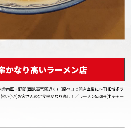
率かなり高いラーメン店
店＠南区・野間(西鉄高宮駅近く)〔腹ペコで開店直後に～THE博多ラ
い(^.^)お客さんの定食率かなり高し！／ラーメン550円(半チャー