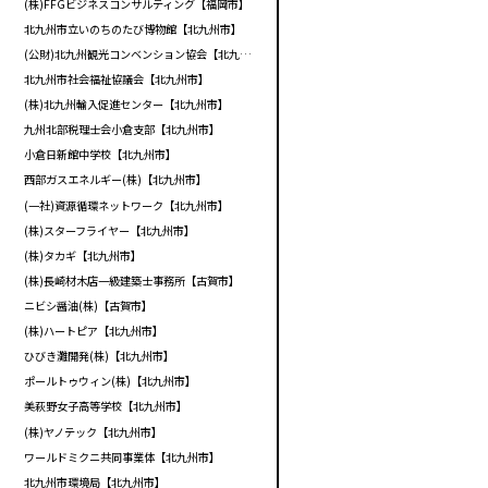
(株)FFGビジネスコンサルティング【福岡市】
北九州市立いのちのたび博物館【北九州市】
(公財)北九州観光コンベンション協会【北九州市】
北九州市社会福祉協議会【北九州市】
(株)北九州輸入促進センター【北九州市】
九州北部税理士会小倉支部【北九州市】
小倉日新館中学校【北九州市】
西部ガスエネルギー(株)【北九州市】
(一社)資源循環ネットワーク【北九州市】
(株)スターフライヤー【北九州市】
(株)タカギ【北九州市】
(株)長崎材木店一級建築士事務所【古賀市】
ニビシ醤油(株)【古賀市】
(株)ハートピア【北九州市】
ひびき灘開発(株)【北九州市】
ポールトゥウィン(株)【北九州市】
美萩野女子高等学校【北九州市】
(株)ヤノテック【北九州市】
ワールドミクニ共同事業体【北九州市】
北九州市環境局【北九州市】