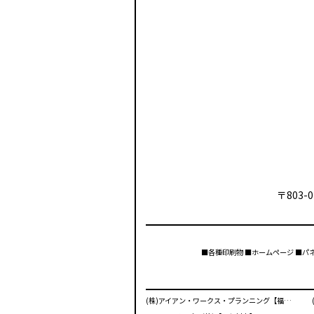
〒803-0
■各種印刷物 ■ホームページ ■パ
(株)アイアン・ワークス・プランニング【福岡市】