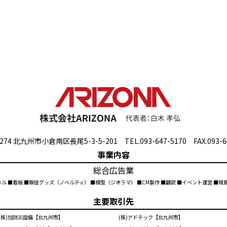
274 北九州市小倉南区長尾5-3-5-201 TEL.093-647-5170 FAX.093-6
事業内容
総合広告業
ネル ■看板 ■販促グッズ（ノベルティ） ■模型（ジオラマ） ■CM製作 ■翻訳 ■イベント運営 ■
主要取引先
(株)旭防災設備【北九州市】
(株)アドテック【北九州市】