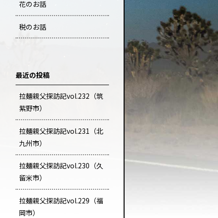
花のお話
税のお話
最近の投稿
拉麺親父探訪記vol.232（筑
紫野市）
拉麺親父探訪記vol.231（北
九州市）
拉麺親父探訪記vol.230（久
留米市）
拉麺親父探訪記vol.229（福
岡市）