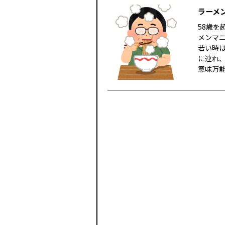
ラーメン
58歳
メンマ
若い時
に連れ
意味万