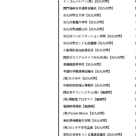
イーコムジャパン(株)【北九州市】
関門海峡日本遺産協議会【北九州市】
北九州市立大学【北九州市】
北九州看護大学校【北九州市】
北九州市道路公社【北九州市】
北九州リハビリテーション学院【北九州市】
北九州市立こども図書館【北九州市】
小倉南区自治総連合会【北九州市】
西部ガスリアルライフ北九州(株)【北九州市】
真颯館高等学校【北九州市】
全国科学館連携協議会【北九州市】
(株)たけみや【北九州市】
中邑和稔税理士事務所【北九州市】
西日本テクノシステム(株)【福岡市】
(株)博報堂プロダクツ【福岡市】
福岡県環境部【福岡県】
(株)Flower Bloom【北九州市】
美萩野保健衛生学院【北九州市】
(株)ヨシタケ住宅企画【北九州市】
若松の未来をつくる推進協議会【北九州市】