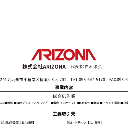
274 北九州市小倉南区長尾5-3-5-201 TEL.093-647-5170 FAX.093-6
事業内容
総合広告業
ネル ■看板 ■販促グッズ（ノベルティ） ■模型（ジオラマ） ■CM製作 ■翻訳 ■イベント運営 ■
主要取引先
(株)旭防災設備【北九州市】
(株)アドテック【北九州市】