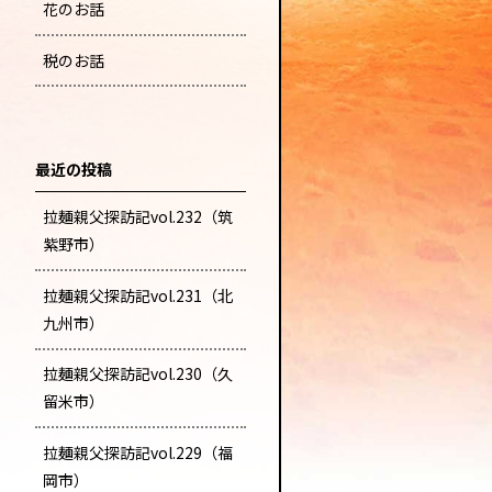
花のお話
税のお話
最近の投稿
拉麺親父探訪記vol.232（筑
紫野市）
拉麺親父探訪記vol.231（北
九州市）
拉麺親父探訪記vol.230（久
留米市）
拉麺親父探訪記vol.229（福
岡市）