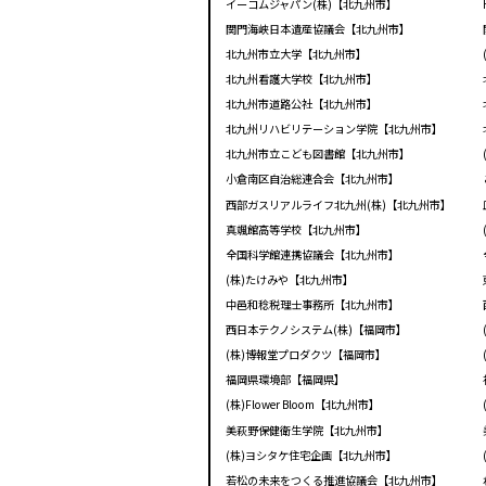
イーコムジャパン(株)【北九州市】
関門海峡日本遺産協議会【北九州市】
北九州市立大学【北九州市】
北九州看護大学校【北九州市】
北九州市道路公社【北九州市】
北九州リハビリテーション学院【北九州市】
北九州市立こども図書館【北九州市】
小倉南区自治総連合会【北九州市】
西部ガスリアルライフ北九州(株)【北九州市】
真颯館高等学校【北九州市】
全国科学館連携協議会【北九州市】
(株)たけみや【北九州市】
中邑和稔税理士事務所【北九州市】
西日本テクノシステム(株)【福岡市】
(株)博報堂プロダクツ【福岡市】
福岡県環境部【福岡県】
(株)Flower Bloom【北九州市】
美萩野保健衛生学院【北九州市】
(株)ヨシタケ住宅企画【北九州市】
若松の未来をつくる推進協議会【北九州市】