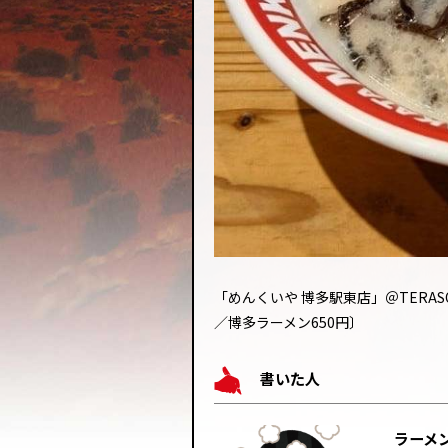
「めんくいや 博多駅東店」＠TERA
／博多ラーメン650円〕
書いた人
ラーメン