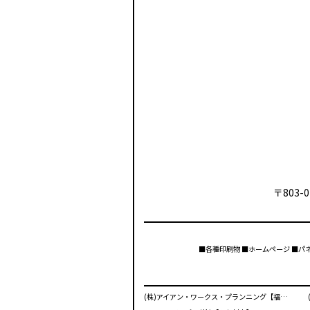
〒803-0
■各種印刷物 ■ホームページ ■パ
(株)アイアン・ワークス・プランニング【福岡市】