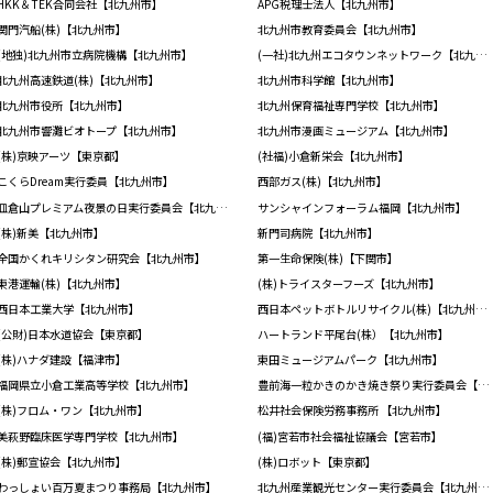
HKK＆TEK合同会社【北九州市】
APG税理士法人【北九州市】
関門汽船(株)【北九州市】
北九州市教育委員会【北九州市】
(地独)北九州市立病院機構【北九州市】
(一社)北九州エコタウンネットワーク【北九州市】
北九州高速鉄道(株)【北九州市】
北九州市科学館【北九州市】
北九州市役所【北九州市】
北九州保育福祉専門学校【北九州市】
北九州市響灘ビオトープ【北九州市】
北九州市漫画ミュージアム【北九州市】
(株)京映アーツ【東京都】
(社福)小倉新栄会【北九州市】
こくらDream実行委員【北九州市】
西部ガス(株)【北九州市】
皿倉山プレミアム夜景の日実行委員会【北九州市】
サンシャインフォーラム福岡【北九州市】
(株)新美【北九州市】
新門司病院【北九州市】
全国かくれキリシタン研究会【北九州市】
第一生命保険(株)【下関市】
東港運輸(株)【北九州市】
(株)トライスターフーズ【北九州市】
西日本工業大学【北九州市】
西日本ペットボトルリサイクル(株)【北九州市】
(公財)日本水道協会【東京都】
ハートランド平尾台(株）【北九州市】
(株)ハナダ建設【福津市】
東田ミュージアムパーク【北九州市】
福岡県立小倉工業高等学校【北九州市】
豊前海一粒かきのかき焼き祭り実行委員会【北九州市】
(株)フロム・ワン【北九州市】
松井社会保険労務事務所 【北九州市】
美萩野臨床医学専門学校【北九州市】
(福)宮若市社会福祉協議会【宮若市】
(株)郵宣協会【北九州市】
(株)ロボット【東京都】
わっしょい百万夏まつり事務局【北九州市】
北九州産業観光センター実行委員会【北九州市】