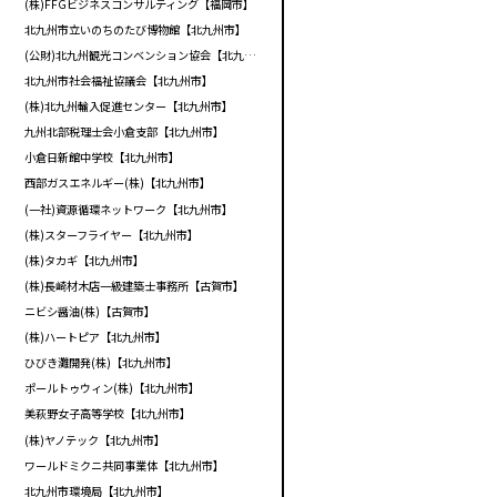
(株)FFGビジネスコンサルティング【福岡市】
北九州市立いのちのたび博物館【北九州市】
(公財)北九州観光コンベンション協会【北九州市】
北九州市社会福祉協議会【北九州市】
(株)北九州輸入促進センター【北九州市】
九州北部税理士会小倉支部【北九州市】
小倉日新館中学校【北九州市】
西部ガスエネルギー(株)【北九州市】
(一社)資源循環ネットワーク【北九州市】
(株)スターフライヤー【北九州市】
(株)タカギ【北九州市】
(株)長崎材木店一級建築士事務所【古賀市】
ニビシ醤油(株)【古賀市】
(株)ハートピア【北九州市】
ひびき灘開発(株)【北九州市】
ポールトゥウィン(株)【北九州市】
美萩野女子高等学校【北九州市】
(株)ヤノテック【北九州市】
ワールドミクニ共同事業体【北九州市】
北九州市環境局【北九州市】