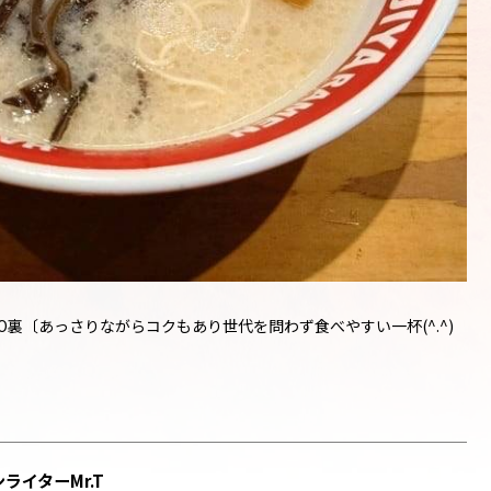
SO裏〔あっさりながらコクもあり世代を問わず食べやすい一杯(^.^)
ライターMr.T