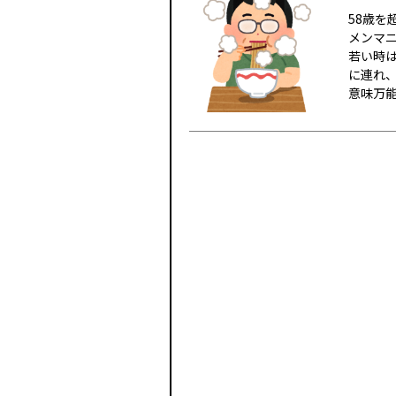
58歳
メンマ
若い時
に連れ
意味万