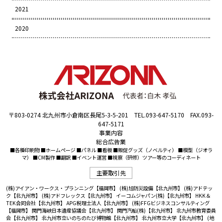
2021
2020
〒803-0274 北九州市小倉南区長尾5-3-5-201 TEL.093-647-5170 FAX.093-
647-5171
事業内容
総合広告業
■各種印刷物 ■ホームページ ■パネル ■看板 ■販促グッズ（ノベルティ） ■模型（ジオラ
マ） ■CM製作 ■翻訳 ■イベント運営 ■視察（研修）ツアー等のコーディネート
主要取引先
(株)アイアン・ワークス・プランニング【福岡市】
(株)旭防災設備【北九州市】
(株)アドテッ
ク【北九州市】
(株)アドフレックス【北九州市】
イーコムジャパン(株)【北九州市】
HKK＆
TEK合同会社【北九州市】
APG税理士法人【北九州市】
(株)FFGビジネスコンサルティング
【福岡市】
関門海峡日本遺産協議会【北九州市】
関門汽船(株)【北九州市】
北九州市教育委員
会【北九州市】
北九州市立いのちのたび博物館【北九州市】
北九州市立大学【北九州市】
(地