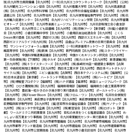
独)北九州市立病院機構【北九州市】
(一社)北九州エコタウンネットワーク【北九州市】
(公財)
北九州観光コンベンション協会【北九州市】
北九州看護大学校【北九州市】
北九州高速鉄道
(株)【北九州市】
北九州市科学館【北九州市】
北九州市社会福祉協議会【北九州市】
北九州市
道路公社【北九州市】
北九州市役所【北九州市】
北九州保育福祉専門学校【北九州市】
(株)北
九州輸入促進センター【北九州市】
北九州リハビリテーション学院【北九州市】
北九州市響灘
ビオトープ【北九州市】
北九州市漫画ミュージアム【北九州市】
九州北部税理士会小倉支部
【北九州市】
北九州市立こども図書館【北九州市】
(株)京映アーツ【東京都】
(社福)小倉新栄
会【北九州市】
小倉日新館中学校【北九州市】
小倉南区自治総連合会【北九州市】
こくら
Dream実行委員【北九州市】
西部ガス(株)【北九州市】
西部ガスエネルギー(株)【北九州市】
西部ガスリアルライフ北九州(株)【北九州市】
皿倉山プレミアム夜景の日実行委員会【北九州
市】
サンシャインフォーラム福岡【北九州市】
(一社)資源循環ネットワーク【北九州市】
真颯
館高等学校【北九州市】
(株)新美【北九州市】
新門司病院【北九州市】
(株)スターフライヤー
【北九州市】
全国科学館連携協議会【北九州市】
全国かくれキリシタン研究会【北九州市】
第一生命保険(株)【下関市】
(株)タカギ【北九州市】
(株)たけみや【北九州市】
東港運輸(株)
【北九州市】
(株)トライスターフーズ【北九州市】
(株)長崎材木店一級建築士事務所【古賀
市】
中邑和稔税理士事務所【北九州市】
西日本工業大学【北九州市】
西日本ペットボトルリ
サイクル(株)【北九州市】
ニビシ醤油(株)【古賀市】
西日本テクノシステム(株)【福岡市】
(公
財)日本水道協会【東京都】
ハートランド平尾台(株）【北九州市】
(株)ハートピア【北九州
市】
(株)博報堂プロダクツ【福岡市】
(株)ハナダ建設【福津市】
東田ミュージアムパーク【北
九州市】
ひびき灘開発(株)【北九州市】
福岡県環境部【福岡県】
福岡県立小倉工業高等学校
【北九州市】
豊前海一粒かきのかき焼き祭り実行委員会【北九州市】
ポールトゥウィン(株)
【北九州市】
(株)Flower Bloom【北九州市】
(株)フロム・ワン【北九州市】
松井社会保険労
務事務所 【北九州市】
美萩野女子高等学校【北九州市】
美萩野保健衛生学院【北九州市】
美
萩野臨床医学専門学校【北九州市】
(福)宮若市社会福祉協議会【宮若市】
(株)ヤノテック【北
九州市】
(株)ヨシタケ住宅企画【北九州市】
(株)郵宣協会【北九州市】
(株)ロボット【東京
都】
ワールドミクニ共同事業体【北九州市】
若松の未来をつくる推進協議会【北九州市】
わ
っしょい百万夏まつり事務局【北九州市】
北九州産業観光センター実行委員会【北九州市】
北
九州市環境局【北九州市】
北九州市都市整備局【北九州市】
北九州市都市戦略局【北九州市】
北九州市都市ブランド創造局【北九州市】
北九州市建設局【北九州市】
北九州市建築都市局
【北九州市】
北九州市公営競技局【北九州市】
北九州市小倉北区役所【北九州市】
北九州市