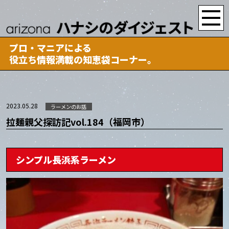
プロ・マニアによる
役立ち情報満載の知恵袋コーナー。
2023.05.28
ラーメンのお話
拉麺親父探訪記vol.184（福岡市）
シンプル長浜系ラーメン