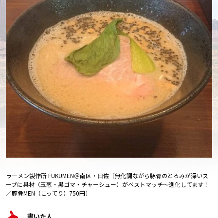
ラーメン製作所 FUKUMEN＠南区・曰佐〔無化調ながら豚骨のとろみが深いス
ープに具材（玉葱・黒ゴマ・チャーシュー）がベストマッチ～進化してます！
／豚骨MEN（こってり）750円〕
書いた人