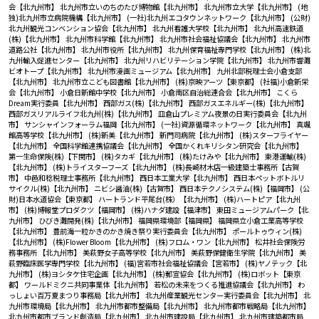
会【北九州市】
北九州市立いのちのたび博物館【北九州市】
北九州市立大学【北九州市】
(地
独)北九州市立病院機構【北九州市】
(一社)北九州エコタウンネットワーク【北九州市】
(公財)
北九州観光コンベンション協会【北九州市】
北九州看護大学校【北九州市】
北九州高速鉄道
(株)【北九州市】
北九州市科学館【北九州市】
北九州市社会福祉協議会【北九州市】
北九州市
道路公社【北九州市】
北九州市役所【北九州市】
北九州保育福祉専門学校【北九州市】
(株)北
九州輸入促進センター【北九州市】
北九州リハビリテーション学院【北九州市】
北九州市響灘
ビオトープ【北九州市】
北九州市漫画ミュージアム【北九州市】
九州北部税理士会小倉支部
【北九州市】
北九州市立こども図書館【北九州市】
(株)京映アーツ【東京都】
(社福)小倉新栄
会【北九州市】
小倉日新館中学校【北九州市】
小倉南区自治総連合会【北九州市】
こくら
Dream実行委員【北九州市】
西部ガス(株)【北九州市】
西部ガスエネルギー(株)【北九州市】
西部ガスリアルライフ北九州(株)【北九州市】
皿倉山プレミアム夜景の日実行委員会【北九州
市】
サンシャインフォーラム福岡【北九州市】
(一社)資源循環ネットワーク【北九州市】
真颯
館高等学校【北九州市】
(株)新美【北九州市】
新門司病院【北九州市】
(株)スターフライヤー
【北九州市】
全国科学館連携協議会【北九州市】
全国かくれキリシタン研究会【北九州市】
第一生命保険(株)【下関市】
(株)タカギ【北九州市】
(株)たけみや【北九州市】
東港運輸(株)
【北九州市】
(株)トライスターフーズ【北九州市】
(株)長崎材木店一級建築士事務所【古賀
市】
中邑和稔税理士事務所【北九州市】
西日本工業大学【北九州市】
西日本ペットボトルリ
サイクル(株)【北九州市】
ニビシ醤油(株)【古賀市】
西日本テクノシステム(株)【福岡市】
(公
財)日本水道協会【東京都】
ハートランド平尾台(株）【北九州市】
(株)ハートピア【北九州
市】
(株)博報堂プロダクツ【福岡市】
(株)ハナダ建設【福津市】
東田ミュージアムパーク【北
九州市】
ひびき灘開発(株)【北九州市】
福岡県環境部【福岡県】
福岡県立小倉工業高等学校
【北九州市】
豊前海一粒かきのかき焼き祭り実行委員会【北九州市】
ポールトゥウィン(株)
【北九州市】
(株)Flower Bloom【北九州市】
(株)フロム・ワン【北九州市】
松井社会保険労
務事務所 【北九州市】
美萩野女子高等学校【北九州市】
美萩野保健衛生学院【北九州市】
美
萩野臨床医学専門学校【北九州市】
(福)宮若市社会福祉協議会【宮若市】
(株)ヤノテック【北
九州市】
(株)ヨシタケ住宅企画【北九州市】
(株)郵宣協会【北九州市】
(株)ロボット【東京
都】
ワールドミクニ共同事業体【北九州市】
若松の未来をつくる推進協議会【北九州市】
わ
っしょい百万夏まつり事務局【北九州市】
北九州産業観光センター実行委員会【北九州市】
北
九州市環境局【北九州市】
北九州市都市整備局【北九州市】
北九州市都市戦略局【北九州市】
北九州市都市ブランド創造局【北九州市】
北九州市建設局【北九州市】
北九州市建築都市局