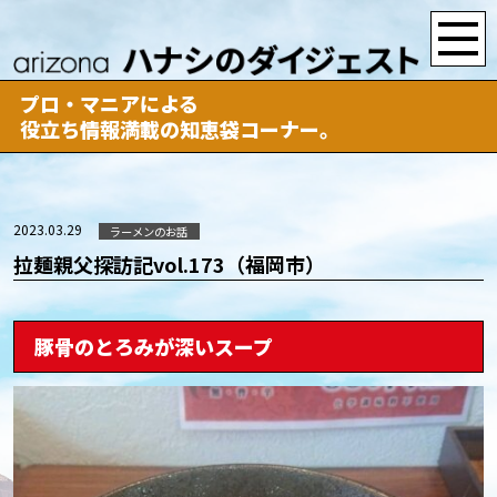
プロ・マニアによる
役立ち情報満載の知恵袋コーナー。
2023.03.29
ラーメンのお話
拉麺親父探訪記vol.173（福岡市）
豚骨のとろみが深いスープ