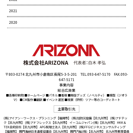
2021
2020
〒803-0274 北九州市小倉南区長尾5-3-5-201 TEL.093-647-5170 FAX.093-
647-5171
事業内容
総合広告業
■各種印刷物 ■ホームページ ■パネル ■看板 ■販促グッズ（ノベルティ） ■模型（ジオラ
マ） ■CM製作 ■翻訳 ■イベント運営 ■視察（研修）ツアー等のコーディネート
主要取引先
(株)アイアン・ワークス・プランニング【福岡市】
(株)旭防災設備【北九州市】
(株)アドテッ
ク【北九州市】
(株)アドフレックス【北九州市】
イーコムジャパン(株)【北九州市】
HKK＆
TEK合同会社【北九州市】
APG税理士法人【北九州市】
(株)FFGビジネスコンサルティング
【福岡市】
関門海峡日本遺産協議会【北九州市】
関門汽船(株)【北九州市】
北九州市教育委員