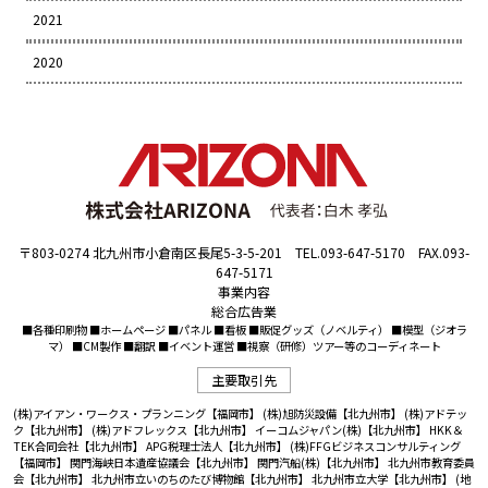
2021
2020
〒803-0274 北九州市小倉南区長尾5-3-5-201 TEL.093-647-5170 FAX.093-
647-5171
事業内容
総合広告業
■各種印刷物 ■ホームページ ■パネル ■看板 ■販促グッズ（ノベルティ） ■模型（ジオラ
マ） ■CM製作 ■翻訳 ■イベント運営 ■視察（研修）ツアー等のコーディネート
主要取引先
(株)アイアン・ワークス・プランニング【福岡市】
(株)旭防災設備【北九州市】
(株)アドテッ
ク【北九州市】
(株)アドフレックス【北九州市】
イーコムジャパン(株)【北九州市】
HKK＆
TEK合同会社【北九州市】
APG税理士法人【北九州市】
(株)FFGビジネスコンサルティング
【福岡市】
関門海峡日本遺産協議会【北九州市】
関門汽船(株)【北九州市】
北九州市教育委員
会【北九州市】
北九州市立いのちのたび博物館【北九州市】
北九州市立大学【北九州市】
(地