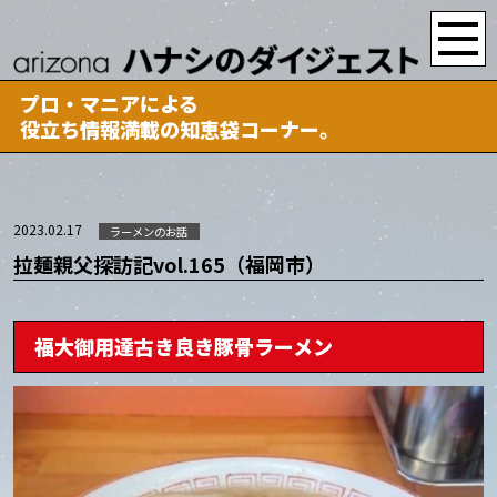
プロ・マニアによる
役立ち情報満載の知恵袋コーナー。
2023.02.17
ラーメンのお話
拉麺親父探訪記vol.165（福岡市）
福大御用達古き良き豚骨ラーメン