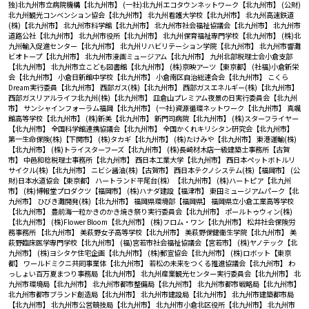
独)北九州市立病院機構【北九州市】
(一社)北九州エコタウンネットワーク【北九州市】
(公財)
北九州観光コンベンション協会【北九州市】
北九州看護大学校【北九州市】
北九州高速鉄道
(株)【北九州市】
北九州市科学館【北九州市】
北九州市社会福祉協議会【北九州市】
北九州市
道路公社【北九州市】
北九州市役所【北九州市】
北九州保育福祉専門学校【北九州市】
(株)北
九州輸入促進センター【北九州市】
北九州リハビリテーション学院【北九州市】
北九州市響灘
ビオトープ【北九州市】
北九州市漫画ミュージアム【北九州市】
九州北部税理士会小倉支部
【北九州市】
北九州市立こども図書館【北九州市】
(株)京映アーツ【東京都】
(社福)小倉新栄
会【北九州市】
小倉日新館中学校【北九州市】
小倉南区自治総連合会【北九州市】
こくら
Dream実行委員【北九州市】
西部ガス(株)【北九州市】
西部ガスエネルギー(株)【北九州市】
西部ガスリアルライフ北九州(株)【北九州市】
皿倉山プレミアム夜景の日実行委員会【北九州
市】
サンシャインフォーラム福岡【北九州市】
(一社)資源循環ネットワーク【北九州市】
真颯
館高等学校【北九州市】
(株)新美【北九州市】
新門司病院【北九州市】
(株)スターフライヤー
【北九州市】
全国科学館連携協議会【北九州市】
全国かくれキリシタン研究会【北九州市】
第一生命保険(株)【下関市】
(株)タカギ【北九州市】
(株)たけみや【北九州市】
東港運輸(株)
【北九州市】
(株)トライスターフーズ【北九州市】
(株)長崎材木店一級建築士事務所【古賀
市】
中邑和稔税理士事務所【北九州市】
西日本工業大学【北九州市】
西日本ペットボトルリ
サイクル(株)【北九州市】
ニビシ醤油(株)【古賀市】
西日本テクノシステム(株)【福岡市】
(公
財)日本水道協会【東京都】
ハートランド平尾台(株）【北九州市】
(株)ハートピア【北九州
市】
(株)博報堂プロダクツ【福岡市】
(株)ハナダ建設【福津市】
東田ミュージアムパーク【北
九州市】
ひびき灘開発(株)【北九州市】
福岡県環境部【福岡県】
福岡県立小倉工業高等学校
【北九州市】
豊前海一粒かきのかき焼き祭り実行委員会【北九州市】
ポールトゥウィン(株)
【北九州市】
(株)Flower Bloom【北九州市】
(株)フロム・ワン【北九州市】
松井社会保険労
務事務所 【北九州市】
美萩野女子高等学校【北九州市】
美萩野保健衛生学院【北九州市】
美
萩野臨床医学専門学校【北九州市】
(福)宮若市社会福祉協議会【宮若市】
(株)ヤノテック【北
九州市】
(株)ヨシタケ住宅企画【北九州市】
(株)郵宣協会【北九州市】
(株)ロボット【東京
都】
ワールドミクニ共同事業体【北九州市】
若松の未来をつくる推進協議会【北九州市】
わ
っしょい百万夏まつり事務局【北九州市】
北九州産業観光センター実行委員会【北九州市】
北
九州市環境局【北九州市】
北九州市都市整備局【北九州市】
北九州市都市戦略局【北九州市】
北九州市都市ブランド創造局【北九州市】
北九州市建設局【北九州市】
北九州市建築都市局
【北九州市】
北九州市公営競技局【北九州市】
北九州市小倉北区役所【北九州市】
北九州市