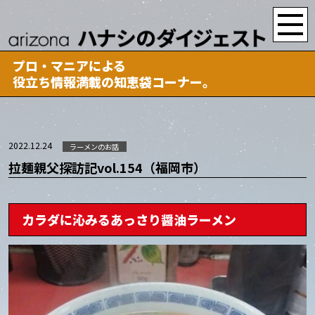
プロ・マニアによる
役立ち情報満載の知恵袋コーナー。
2022.12.24
ラーメンのお話
拉麺親父探訪記vol.154（福岡市）
カラダに沁みるあっさり醤油ラーメン