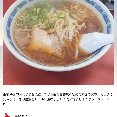
王餃子＠中洲〔いつも混雑している酔客最寄店へ初めて素面で突撃、カラダに
沁みるあっさり醤油をリアルに頂けました(^.^)／博多しょうゆラーメン690
円〕
書いた人