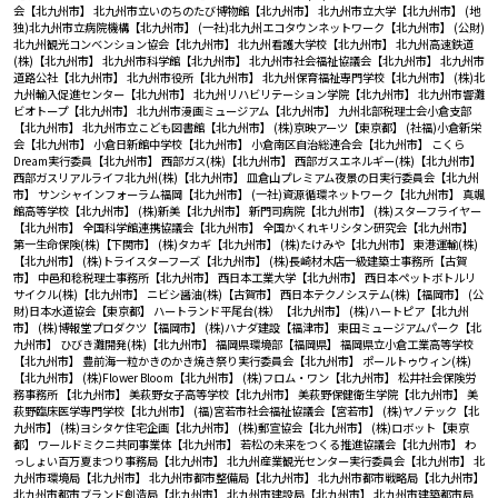
会【北九州市】
北九州市立いのちのたび博物館【北九州市】
北九州市立大学【北九州市】
(地
独)北九州市立病院機構【北九州市】
(一社)北九州エコタウンネットワーク【北九州市】
(公財)
北九州観光コンベンション協会【北九州市】
北九州看護大学校【北九州市】
北九州高速鉄道
(株)【北九州市】
北九州市科学館【北九州市】
北九州市社会福祉協議会【北九州市】
北九州市
道路公社【北九州市】
北九州市役所【北九州市】
北九州保育福祉専門学校【北九州市】
(株)北
九州輸入促進センター【北九州市】
北九州リハビリテーション学院【北九州市】
北九州市響灘
ビオトープ【北九州市】
北九州市漫画ミュージアム【北九州市】
九州北部税理士会小倉支部
【北九州市】
北九州市立こども図書館【北九州市】
(株)京映アーツ【東京都】
(社福)小倉新栄
会【北九州市】
小倉日新館中学校【北九州市】
小倉南区自治総連合会【北九州市】
こくら
Dream実行委員【北九州市】
西部ガス(株)【北九州市】
西部ガスエネルギー(株)【北九州市】
西部ガスリアルライフ北九州(株)【北九州市】
皿倉山プレミアム夜景の日実行委員会【北九州
市】
サンシャインフォーラム福岡【北九州市】
(一社)資源循環ネットワーク【北九州市】
真颯
館高等学校【北九州市】
(株)新美【北九州市】
新門司病院【北九州市】
(株)スターフライヤー
【北九州市】
全国科学館連携協議会【北九州市】
全国かくれキリシタン研究会【北九州市】
第一生命保険(株)【下関市】
(株)タカギ【北九州市】
(株)たけみや【北九州市】
東港運輸(株)
【北九州市】
(株)トライスターフーズ【北九州市】
(株)長崎材木店一級建築士事務所【古賀
市】
中邑和稔税理士事務所【北九州市】
西日本工業大学【北九州市】
西日本ペットボトルリ
サイクル(株)【北九州市】
ニビシ醤油(株)【古賀市】
西日本テクノシステム(株)【福岡市】
(公
財)日本水道協会【東京都】
ハートランド平尾台(株）【北九州市】
(株)ハートピア【北九州
市】
(株)博報堂プロダクツ【福岡市】
(株)ハナダ建設【福津市】
東田ミュージアムパーク【北
九州市】
ひびき灘開発(株)【北九州市】
福岡県環境部【福岡県】
福岡県立小倉工業高等学校
【北九州市】
豊前海一粒かきのかき焼き祭り実行委員会【北九州市】
ポールトゥウィン(株)
【北九州市】
(株)Flower Bloom【北九州市】
(株)フロム・ワン【北九州市】
松井社会保険労
務事務所 【北九州市】
美萩野女子高等学校【北九州市】
美萩野保健衛生学院【北九州市】
美
萩野臨床医学専門学校【北九州市】
(福)宮若市社会福祉協議会【宮若市】
(株)ヤノテック【北
九州市】
(株)ヨシタケ住宅企画【北九州市】
(株)郵宣協会【北九州市】
(株)ロボット【東京
都】
ワールドミクニ共同事業体【北九州市】
若松の未来をつくる推進協議会【北九州市】
わ
っしょい百万夏まつり事務局【北九州市】
北九州産業観光センター実行委員会【北九州市】
北
九州市環境局【北九州市】
北九州市都市整備局【北九州市】
北九州市都市戦略局【北九州市】
北九州市都市ブランド創造局【北九州市】
北九州市建設局【北九州市】
北九州市建築都市局