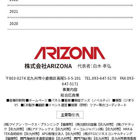
2021
2020
〒803-0274 北九州市小倉南区長尾5-3-5-201 TEL.093-647-5170 FAX.093-
647-5171
事業内容
総合広告業
■各種印刷物 ■ホームページ ■パネル ■看板 ■販促グッズ（ノベルティ） ■模型（ジオラ
マ） ■CM製作 ■翻訳 ■イベント運営 ■視察（研修）ツアー等のコーディネート
主要取引先
(株)アイアン・ワークス・プランニング【福岡市】
(株)旭防災設備【北九州市】
(株)アドテッ
ク【北九州市】
(株)アドフレックス【北九州市】
イーコムジャパン(株)【北九州市】
HKK＆
TEK合同会社【北九州市】
APG税理士法人【北九州市】
(株)FFGビジネスコンサルティング
【福岡市】
関門海峡日本遺産協議会【北九州市】
関門汽船(株)【北九州市】
北九州市教育委員