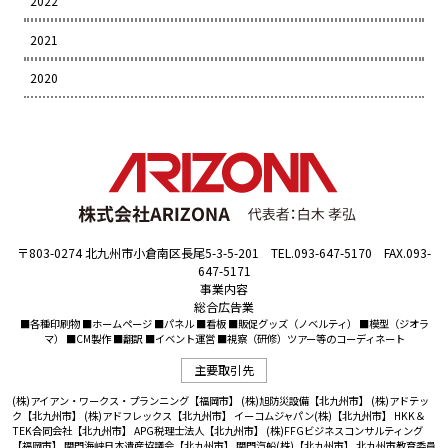
2022
2021
2020
〒803-0274 北九州市小倉南区長尾5-3-5-201 TEL.093-647-5170 FAX.093-
647-5171
事業内容
総合広告業
■各種印刷物 ■ホームページ ■パネル ■看板 ■販促グッズ（ノベルティ） ■模型（ジオラ
マ） ■CM製作 ■翻訳 ■イベント運営 ■視察（研修）ツアー等のコーディネート
主要取引先
(株)アイアン・ワークス・プランニング【福岡市】
(株)旭防災設備【北九州市】
(株)アドテッ
ク【北九州市】
(株)アドフレックス【北九州市】
イーコムジャパン(株)【北九州市】
HKK＆
TEK合同会社【北九州市】
APG税理士法人【北九州市】
(株)FFGビジネスコンサルティング
【福岡市】
関門海峡日本遺産協議会【北九州市】
関門汽船(株)【北九州市】
北九州市教育委員