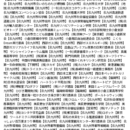
会【北九州市】
北九州市立いのちのたび博物館【北九州市】
北九州市立大学【北九州市】
(地
独)北九州市立病院機構【北九州市】
(一社)北九州エコタウンネットワーク【北九州市】
(公財)
北九州観光コンベンション協会【北九州市】
北九州看護大学校【北九州市】
北九州高速鉄道
(株)【北九州市】
北九州市科学館【北九州市】
北九州市社会福祉協議会【北九州市】
北九州市
道路公社【北九州市】
北九州市役所【北九州市】
北九州保育福祉専門学校【北九州市】
(株)北
九州輸入促進センター【北九州市】
北九州リハビリテーション学院【北九州市】
北九州市響灘
ビオトープ【北九州市】
北九州市漫画ミュージアム【北九州市】
九州北部税理士会小倉支部
【北九州市】
北九州市立こども図書館【北九州市】
(株)京映アーツ【東京都】
(社福)小倉新栄
会【北九州市】
小倉日新館中学校【北九州市】
小倉南区自治総連合会【北九州市】
こくら
Dream実行委員【北九州市】
西部ガス(株)【北九州市】
西部ガスエネルギー(株)【北九州市】
西部ガスリアルライフ北九州(株)【北九州市】
皿倉山プレミアム夜景の日実行委員会【北九州
市】
サンシャインフォーラム福岡【北九州市】
(一社)資源循環ネットワーク【北九州市】
真颯
館高等学校【北九州市】
(株)新美【北九州市】
新門司病院【北九州市】
(株)スターフライヤー
【北九州市】
全国科学館連携協議会【北九州市】
全国かくれキリシタン研究会【北九州市】
第一生命保険(株)【下関市】
(株)タカギ【北九州市】
(株)たけみや【北九州市】
東港運輸(株)
【北九州市】
(株)トライスターフーズ【北九州市】
(株)長崎材木店一級建築士事務所【古賀
市】
中邑和稔税理士事務所【北九州市】
西日本工業大学【北九州市】
西日本ペットボトルリ
サイクル(株)【北九州市】
ニビシ醤油(株)【古賀市】
西日本テクノシステム(株)【福岡市】
(公
財)日本水道協会【東京都】
ハートランド平尾台(株）【北九州市】
(株)ハートピア【北九州
市】
(株)博報堂プロダクツ【福岡市】
(株)ハナダ建設【福津市】
東田ミュージアムパーク【北
九州市】
ひびき灘開発(株)【北九州市】
福岡県環境部【福岡県】
福岡県立小倉工業高等学校
【北九州市】
豊前海一粒かきのかき焼き祭り実行委員会【北九州市】
ポールトゥウィン(株)
【北九州市】
(株)Flower Bloom【北九州市】
(株)フロム・ワン【北九州市】
松井社会保険労
務事務所 【北九州市】
美萩野女子高等学校【北九州市】
美萩野保健衛生学院【北九州市】
美
萩野臨床医学専門学校【北九州市】
(福)宮若市社会福祉協議会【宮若市】
(株)ヤノテック【北
九州市】
(株)ヨシタケ住宅企画【北九州市】
(株)郵宣協会【北九州市】
(株)ロボット【東京
都】
ワールドミクニ共同事業体【北九州市】
若松の未来をつくる推進協議会【北九州市】
わ
っしょい百万夏まつり事務局【北九州市】
北九州産業観光センター実行委員会【北九州市】
北
九州市環境局【北九州市】
北九州市都市整備局【北九州市】
北九州市都市戦略局【北九州市】
北九州市都市ブランド創造局【北九州市】
北九州市建設局【北九州市】
北九州市建築都市局