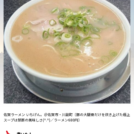
佐賀ラーメン いちげん。＠佐賀市・川副町〔豚の大腿骨だけを炊き上げた極上
スープは禁断の美味しさ
(^.^)
／ラーメン
680
円〕