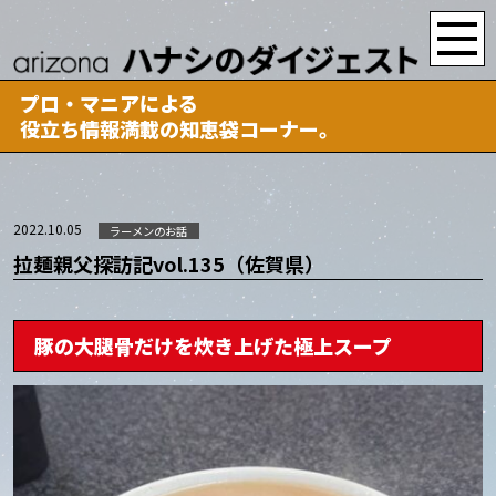
プロ・マニアによる
役立ち情報満載の知恵袋コーナー。
2022.10.05
ラーメンのお話
拉麺親父探訪記vol.135（佐賀県）
豚の大腿骨だけを炊き上げた極上スープ