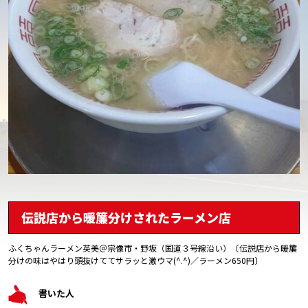
伝説店から暖簾分けされたラーメン店
ふくちゃんラーメン英美＠宗像市・野坂（国道３号線沿い）〔伝説店から暖簾
分けの味はやはり頭抜けててサラッと激ウマ(^.^)／ラーメン650円〕
書いた人