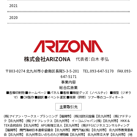
2021
2020
〒803-0274 北九州市小倉南区長尾5-3-5-201 TEL.093-647-5170 FAX.093-
647-5171
事業内容
総合広告業
■各種印刷物 ■ホームページ ■パネル ■看板 ■販促グッズ（ノベルティ） ■模型（ジオラ
マ） ■CM製作 ■翻訳 ■イベント運営 ■視察（研修）ツアー等のコーディネート
主要取引先
(株)アイアン・ワークス・プランニング【福岡市】
(株)旭防災設備【北九州市】
(株)アドテッ
ク【北九州市】
(株)アドフレックス【北九州市】
イーコムジャパン(株)【北九州市】
HKK＆
TEK合同会社【北九州市】
APG税理士法人【北九州市】
(株)FFGビジネスコンサルティング
【福岡市】
関門海峡日本遺産協議会【北九州市】
関門汽船(株)【北九州市】
北九州市教育委員
会【北九州市】
北九州市立いのちのたび博物館【北九州市】
北九州市立大学【北九州市】
(地