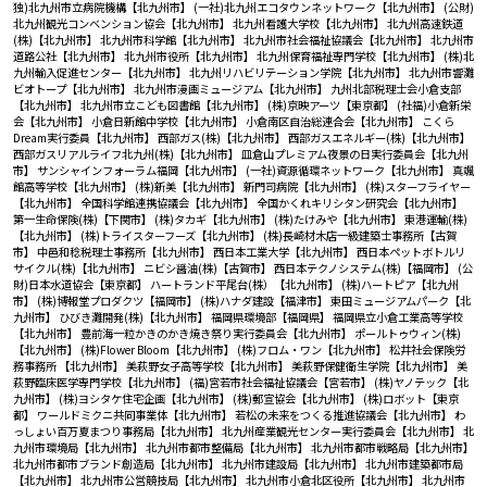
独)北九州市立病院機構【北九州市】
(一社)北九州エコタウンネットワーク【北九州市】
(公財)
北九州観光コンベンション協会【北九州市】
北九州看護大学校【北九州市】
北九州高速鉄道
(株)【北九州市】
北九州市科学館【北九州市】
北九州市社会福祉協議会【北九州市】
北九州市
道路公社【北九州市】
北九州市役所【北九州市】
北九州保育福祉専門学校【北九州市】
(株)北
九州輸入促進センター【北九州市】
北九州リハビリテーション学院【北九州市】
北九州市響灘
ビオトープ【北九州市】
北九州市漫画ミュージアム【北九州市】
九州北部税理士会小倉支部
【北九州市】
北九州市立こども図書館【北九州市】
(株)京映アーツ【東京都】
(社福)小倉新栄
会【北九州市】
小倉日新館中学校【北九州市】
小倉南区自治総連合会【北九州市】
こくら
Dream実行委員【北九州市】
西部ガス(株)【北九州市】
西部ガスエネルギー(株)【北九州市】
西部ガスリアルライフ北九州(株)【北九州市】
皿倉山プレミアム夜景の日実行委員会【北九州
市】
サンシャインフォーラム福岡【北九州市】
(一社)資源循環ネットワーク【北九州市】
真颯
館高等学校【北九州市】
(株)新美【北九州市】
新門司病院【北九州市】
(株)スターフライヤー
【北九州市】
全国科学館連携協議会【北九州市】
全国かくれキリシタン研究会【北九州市】
第一生命保険(株)【下関市】
(株)タカギ【北九州市】
(株)たけみや【北九州市】
東港運輸(株)
【北九州市】
(株)トライスターフーズ【北九州市】
(株)長崎材木店一級建築士事務所【古賀
市】
中邑和稔税理士事務所【北九州市】
西日本工業大学【北九州市】
西日本ペットボトルリ
サイクル(株)【北九州市】
ニビシ醤油(株)【古賀市】
西日本テクノシステム(株)【福岡市】
(公
財)日本水道協会【東京都】
ハートランド平尾台(株）【北九州市】
(株)ハートピア【北九州
市】
(株)博報堂プロダクツ【福岡市】
(株)ハナダ建設【福津市】
東田ミュージアムパーク【北
九州市】
ひびき灘開発(株)【北九州市】
福岡県環境部【福岡県】
福岡県立小倉工業高等学校
【北九州市】
豊前海一粒かきのかき焼き祭り実行委員会【北九州市】
ポールトゥウィン(株)
【北九州市】
(株)Flower Bloom【北九州市】
(株)フロム・ワン【北九州市】
松井社会保険労
務事務所 【北九州市】
美萩野女子高等学校【北九州市】
美萩野保健衛生学院【北九州市】
美
萩野臨床医学専門学校【北九州市】
(福)宮若市社会福祉協議会【宮若市】
(株)ヤノテック【北
九州市】
(株)ヨシタケ住宅企画【北九州市】
(株)郵宣協会【北九州市】
(株)ロボット【東京
都】
ワールドミクニ共同事業体【北九州市】
若松の未来をつくる推進協議会【北九州市】
わ
っしょい百万夏まつり事務局【北九州市】
北九州産業観光センター実行委員会【北九州市】
北
九州市環境局【北九州市】
北九州市都市整備局【北九州市】
北九州市都市戦略局【北九州市】
北九州市都市ブランド創造局【北九州市】
北九州市建設局【北九州市】
北九州市建築都市局
【北九州市】
北九州市公営競技局【北九州市】
北九州市小倉北区役所【北九州市】
北九州市