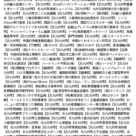
九州輸入促進センター【北九州市】
北九州リハビリテーション学院【北九州市】
北九州市響灘
ビオトープ【北九州市】
北九州市漫画ミュージアム【北九州市】
九州北部税理士会小倉支部
【北九州市】
北九州市立こども図書館【北九州市】
(株)京映アーツ【東京都】
(社福)小倉新栄
会【北九州市】
小倉日新館中学校【北九州市】
小倉南区自治総連合会【北九州市】
こくら
Dream実行委員【北九州市】
西部ガス(株)【北九州市】
西部ガスエネルギー(株)【北九州市】
西部ガスリアルライフ北九州(株)【北九州市】
皿倉山プレミアム夜景の日実行委員会【北九州
市】
サンシャインフォーラム福岡【北九州市】
(一社)資源循環ネットワーク【北九州市】
真颯
館高等学校【北九州市】
(株)新美【北九州市】
新門司病院【北九州市】
(株)スターフライヤー
【北九州市】
全国科学館連携協議会【北九州市】
全国かくれキリシタン研究会【北九州市】
第一生命保険(株)【下関市】
(株)タカギ【北九州市】
(株)たけみや【北九州市】
東港運輸(株)
【北九州市】
(株)トライスターフーズ【北九州市】
(株)長崎材木店一級建築士事務所【古賀
市】
中邑和稔税理士事務所【北九州市】
西日本工業大学【北九州市】
西日本ペットボトルリ
サイクル(株)【北九州市】
ニビシ醤油(株)【古賀市】
西日本テクノシステム(株)【福岡市】
(公
財)日本水道協会【東京都】
ハートランド平尾台(株）【北九州市】
(株)ハートピア【北九州
市】
(株)博報堂プロダクツ【福岡市】
(株)ハナダ建設【福津市】
東田ミュージアムパーク【北
九州市】
ひびき灘開発(株)【北九州市】
福岡県環境部【福岡県】
福岡県立小倉工業高等学校
【北九州市】
豊前海一粒かきのかき焼き祭り実行委員会【北九州市】
ポールトゥウィン(株)
【北九州市】
(株)Flower Bloom【北九州市】
(株)フロム・ワン【北九州市】
松井社会保険労
務事務所 【北九州市】
美萩野女子高等学校【北九州市】
美萩野保健衛生学院【北九州市】
美
萩野臨床医学専門学校【北九州市】
(福)宮若市社会福祉協議会【宮若市】
(株)ヤノテック【北
九州市】
(株)ヨシタケ住宅企画【北九州市】
(株)郵宣協会【北九州市】
(株)ロボット【東京
都】
ワールドミクニ共同事業体【北九州市】
若松の未来をつくる推進協議会【北九州市】
わ
っしょい百万夏まつり事務局【北九州市】
北九州産業観光センター実行委員会【北九州市】
北
九州市環境局【北九州市】
北九州市都市整備局【北九州市】
北九州市都市戦略局【北九州市】
北九州市都市ブランド創造局【北九州市】
北九州市建設局【北九州市】
北九州市建築都市局
【北九州市】
北九州市公営競技局【北九州市】
北九州市小倉北区役所【北九州市】
北九州市
小倉南区役所【北九州市】
北九州市子ども家庭局【北九州市】
北九州市港湾空港局【北九州
市】
北九州市財政・変革局【北九州市】
北九州市産業経済局【北九州市】
北九州市消防局
【北九州市】
北九州市市民文化スポーツ局【北九州市】
北九州市上下水道局【北九州市】
北