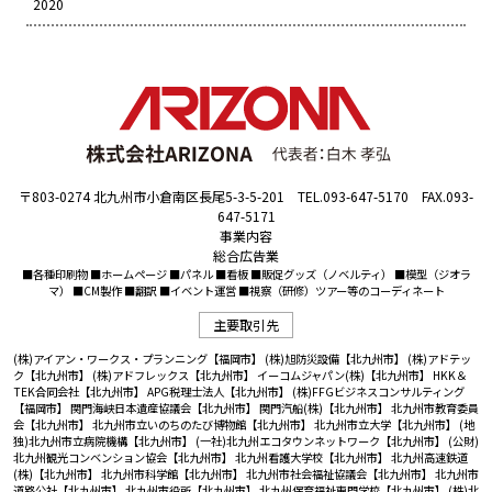
2020
〒803-0274 北九州市小倉南区長尾5-3-5-201 TEL.093-647-5170 FAX.093-
647-5171
事業内容
総合広告業
■各種印刷物 ■ホームページ ■パネル ■看板 ■販促グッズ（ノベルティ） ■模型（ジオラ
マ） ■CM製作 ■翻訳 ■イベント運営 ■視察（研修）ツアー等のコーディネート
主要取引先
(株)アイアン・ワークス・プランニング【福岡市】
(株)旭防災設備【北九州市】
(株)アドテッ
ク【北九州市】
(株)アドフレックス【北九州市】
イーコムジャパン(株)【北九州市】
HKK＆
TEK合同会社【北九州市】
APG税理士法人【北九州市】
(株)FFGビジネスコンサルティング
【福岡市】
関門海峡日本遺産協議会【北九州市】
関門汽船(株)【北九州市】
北九州市教育委員
会【北九州市】
北九州市立いのちのたび博物館【北九州市】
北九州市立大学【北九州市】
(地
独)北九州市立病院機構【北九州市】
(一社)北九州エコタウンネットワーク【北九州市】
(公財)
北九州観光コンベンション協会【北九州市】
北九州看護大学校【北九州市】
北九州高速鉄道
(株)【北九州市】
北九州市科学館【北九州市】
北九州市社会福祉協議会【北九州市】
北九州市
道路公社【北九州市】
北九州市役所【北九州市】
北九州保育福祉専門学校【北九州市】
(株)北