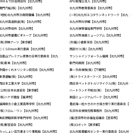
HKK＆TEK合同会社【北九州市】
APG税理士法人【北九州市】
関門汽船(株)【北九州市】
北九州市教育委員会【北九州市】
(地独)北九州市立病院機構【北九州市】
(一社)北九州エコタウンネットワーク【北九州市】
北九州高速鉄道(株)【北九州市】
北九州市科学館【北九州市】
北九州市役所【北九州市】
北九州保育福祉専門学校【北九州市】
北九州市響灘ビオトープ【北九州市】
北九州市漫画ミュージアム【北九州市】
(株)京映アーツ【東京都】
(社福)小倉新栄会【北九州市】
こくらDream実行委員【北九州市】
西部ガス(株)【北九州市】
皿倉山プレミアム夜景の日実行委員会【北九州市】
サンシャインフォーラム福岡【北九州市】
(株)新美【北九州市】
新門司病院【北九州市】
全国かくれキリシタン研究会【北九州市】
第一生命保険(株)【下関市】
東港運輸(株)【北九州市】
(株)トライスターフーズ【北九州市】
西日本工業大学【北九州市】
西日本ペットボトルリサイクル(株)【北九州市】
(公財)日本水道協会【東京都】
ハートランド平尾台(株）【北九州市】
(株)ハナダ建設【福津市】
東田ミュージアムパーク【北九州市】
福岡県立小倉工業高等学校【北九州市】
豊前海一粒かきのかき焼き祭り実行委員会【北九州市】
(株)フロム・ワン【北九州市】
松井社会保険労務事務所 【北九州市】
美萩野臨床医学専門学校【北九州市】
(福)宮若市社会福祉協議会【宮若市】
(株)郵宣協会【北九州市】
(株)ロボット【東京都】
わっしょい百万夏まつり事務局【北九州市】
北九州産業観光センター実行委員会【北九州市】