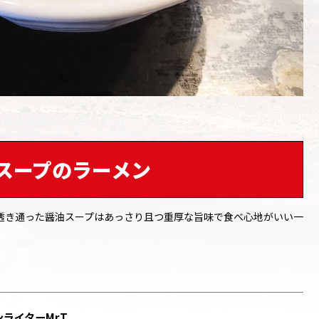
スープのラーメン
透き通った醤油スープはあっさり且つ重厚な旨味で食べ心地がいい一
ライターMr.T