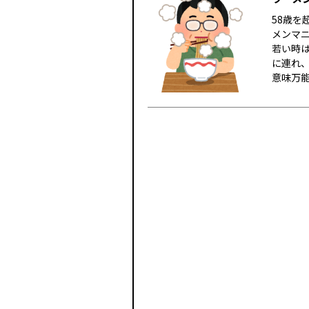
58歳
メンマ
若い時
に連れ
意味万