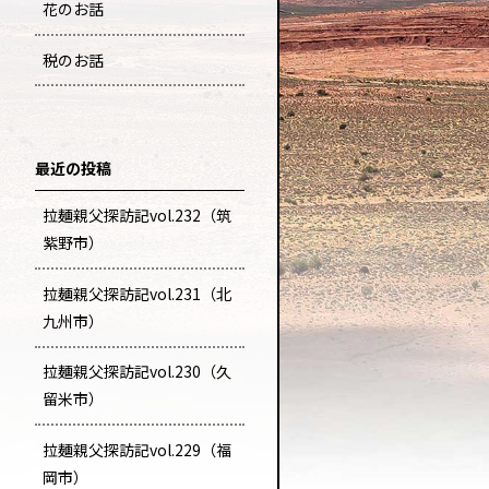
花のお話
税のお話
最近の投稿
拉麺親父探訪記vol.232（筑
紫野市）
拉麺親父探訪記vol.231（北
九州市）
拉麺親父探訪記vol.230（久
留米市）
拉麺親父探訪記vol.229（福
岡市）