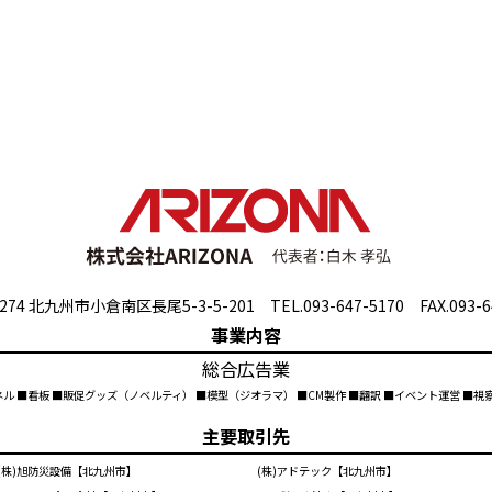
274 北九州市小倉南区長尾5-3-5-201 TEL.093-647-5170 FAX.093-6
事業内容
総合広告業
ネル ■看板 ■販促グッズ（ノベルティ） ■模型（ジオラマ） ■CM製作 ■翻訳 ■イベント運営 ■
主要取引先
(株)旭防災設備【北九州市】
(株)アドテック【北九州市】