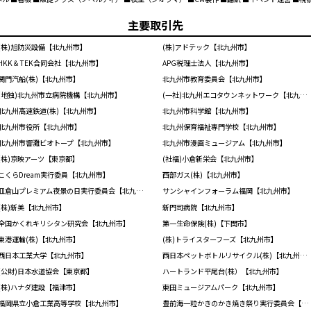
主要取引先
(株)旭防災設備【北九州市】
(株)アドテック【北九州市】
HKK＆TEK合同会社【北九州市】
APG税理士法人【北九州市】
関門汽船(株)【北九州市】
北九州市教育委員会【北九州市】
(地独)北九州市立病院機構【北九州市】
(一社)北九州エコタウンネットワーク【北九州市】
北九州高速鉄道(株)【北九州市】
北九州市科学館【北九州市】
北九州市役所【北九州市】
北九州保育福祉専門学校【北九州市】
北九州市響灘ビオトープ【北九州市】
北九州市漫画ミュージアム【北九州市】
(株)京映アーツ【東京都】
(社福)小倉新栄会【北九州市】
こくらDream実行委員【北九州市】
西部ガス(株)【北九州市】
皿倉山プレミアム夜景の日実行委員会【北九州市】
サンシャインフォーラム福岡【北九州市】
(株)新美【北九州市】
新門司病院【北九州市】
全国かくれキリシタン研究会【北九州市】
第一生命保険(株)【下関市】
東港運輸(株)【北九州市】
(株)トライスターフーズ【北九州市】
西日本工業大学【北九州市】
西日本ペットボトルリサイクル(株)【北九州市】
(公財)日本水道協会【東京都】
ハートランド平尾台(株）【北九州市】
(株)ハナダ建設【福津市】
東田ミュージアムパーク【北九州市】
福岡県立小倉工業高等学校【北九州市】
豊前海一粒かきのかき焼き祭り実行委員会【北九州市】