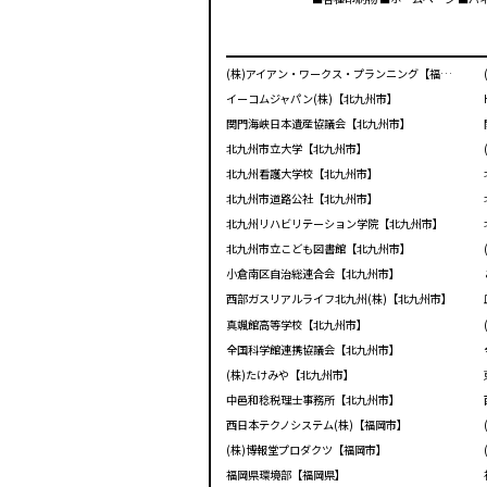
(株)アイアン・ワークス・プランニング【福岡市】
イーコムジャパン(株)【北九州市】
関門海峡日本遺産協議会【北九州市】
北九州市立大学【北九州市】
北九州看護大学校【北九州市】
北九州市道路公社【北九州市】
北九州リハビリテーション学院【北九州市】
北九州市立こども図書館【北九州市】
小倉南区自治総連合会【北九州市】
西部ガスリアルライフ北九州(株)【北九州市】
真颯館高等学校【北九州市】
全国科学館連携協議会【北九州市】
(株)たけみや【北九州市】
中邑和稔税理士事務所【北九州市】
西日本テクノシステム(株)【福岡市】
(株)博報堂プロダクツ【福岡市】
福岡県環境部【福岡県】