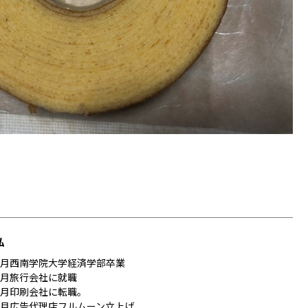
弘
年3月西南学院大学経済学部卒業
年4月旅行会社に就職
年4月印刷会社に転職。
年8月広告代理店フルムーン立上げ