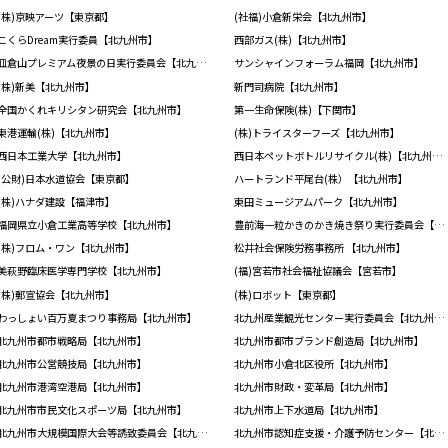
(株)京映アーツ【東京都】
(社福)小倉新栄会【北九州市】
こくらDream実行委員【北九州市】
西部ガス(株)【北九州市】
皿倉山プレミアム夜景の日実行委員会【北九州市】
サンシャインフォーラム福岡【北九州市】
(株)新美【北九州市】
新門司病院【北九州市】
全国かくれキリシタン研究会【北九州市】
第一生命保険(株)【下関市】
東港運輸(株)【北九州市】
(株)トライスターフーズ【北九州市】
西日本工業大学【北九州市】
西日本ペットボトルリサイクル(株)【北九州市】
(公財)日本水道協会【東京都】
ハートランド平尾台(株）【北九州市】
(株)ハナダ建設【福津市】
東田ミュージアムパーク【北九州市】
福岡県立小倉工業高等学校【北九州市】
豊前海一粒かきのかき焼き祭り実行委員会【北九州市】
(株)フロム・ワン【北九州市】
松井社会保険労務事務所 【北九州市】
美萩野臨床医学専門学校【北九州市】
(福)宮若市社会福祉協議会【宮若市】
(株)郵宣協会【北九州市】
(株)ロボット【東京都】
わっしょい百万夏まつり事務局【北九州市】
北九州産業観光センター実行委員会【北九州市】
北九州市都市戦略局【北九州市】
北九州市都市ブランド創造局【北九州市】
北九州市公営競技局【北九州市】
北九州市小倉北区役所【北九州市】
北九州市港湾空港局【北九州市】
北九州市財政・変革局【北九州市】
北九州市市民文化スポーツ局【北九州市】
北九州市上下水道局【北九州市】
北九州市大規模国際大会等誘致委員会【北九州市】
北九州市認知症支援・介護予防センター【北九州市】