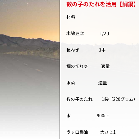
数の子のたれを活用【鯛鍋】
材料
木綿豆腐 1/2丁
長ねぎ 1本
鯛の切り身 適量
水菜 適量
数の子のたれ 1袋（220グラム）
水 900cc
うす口醤油 大さじ1