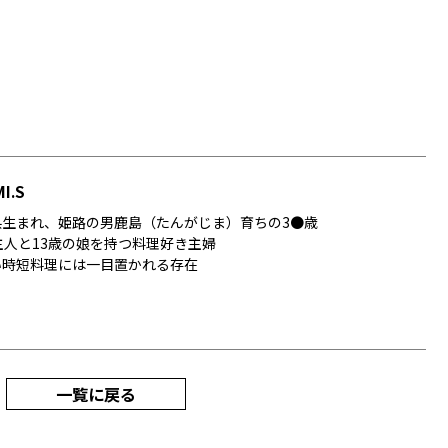
I.S
県生まれ、姫路の男鹿島（たんがじま）育ちの3●歳
主人と13歳の娘を持つ料理好き主婦
い時短料理には一目置かれる存在
一覧に戻る