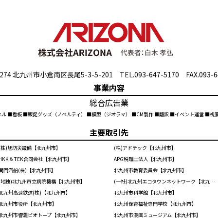
274 北九州市小倉南区長尾5-3-5-201 TEL.093-647-5170 FAX.093-6
事業内容
総合広告業
ネル ■看板 ■販促グッズ（ノベルティ） ■模型（ジオラマ） ■CM製作 ■翻訳 ■イベント運営 ■
主要取引先
(株)旭防災設備【北九州市】
(株)アドテック【北九州市】
HKK＆TEK合同会社【北九州市】
APG税理士法人【北九州市】
関門汽船(株)【北九州市】
北九州市教育委員会【北九州市】
(地独)北九州市立病院機構【北九州市】
(一社)北九州エコタウンネットワーク【北九州市】
北九州高速鉄道(株)【北九州市】
北九州市科学館【北九州市】
北九州市役所【北九州市】
北九州保育福祉専門学校【北九州市】
北九州市響灘ビオトープ【北九州市】
北九州市漫画ミュージアム【北九州市】