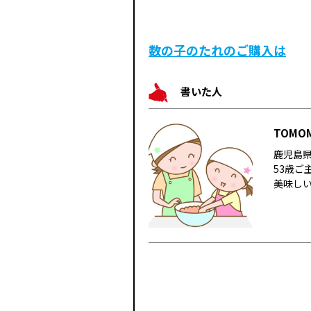
数の子のたれのご購入は
書いた人
TOMOM
鹿児島
53歳ご
美味し