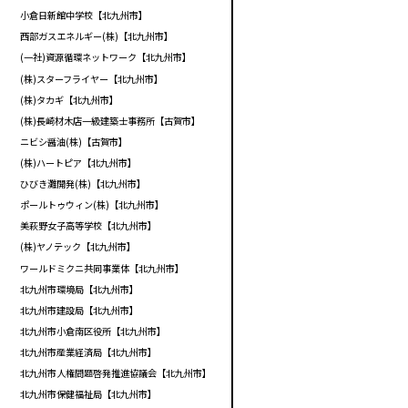
小倉日新館中学校【北九州市】
西部ガスエネルギー(株)【北九州市】
(一社)資源循環ネットワーク【北九州市】
(株)スターフライヤー【北九州市】
(株)タカギ【北九州市】
(株)長崎材木店一級建築士事務所【古賀市】
ニビシ醤油(株)【古賀市】
(株)ハートピア【北九州市】
ひびき灘開発(株)【北九州市】
ポールトゥウィン(株)【北九州市】
美萩野女子高等学校【北九州市】
(株)ヤノテック【北九州市】
ワールドミクニ共同事業体【北九州市】
北九州市環境局【北九州市】
北九州市建設局【北九州市】
北九州市小倉南区役所【北九州市】
北九州市産業経済局【北九州市】
北九州市人権問題啓発推進協議会【北九州市】
北九州市保健福祉局【北九州市】