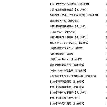
北九州市立こども図書館【北九州市】
小倉南区自治総連合会【北九州市】
西部ガスリアルライフ北九州(株)【北九州市】
真颯館高等学校【北九州市】
全国科学館連携協議会【北九州市】
(株)たけみや【北九州市】
中邑和稔税理士事務所【北九州市】
西日本テクノシステム(株)【福岡市】
(株)博報堂プロダクツ【福岡市】
福岡県環境部【福岡県】
(株)Flower Bloom【北九州市】
美萩野保健衛生学院【北九州市】
(株)ヨシタケ住宅企画【北九州市】
若松の未来をつくる推進協議会【北九州市】
北九州市都市整備局【北九州市】
北九州市建築都市局【北九州市】
北九州市子ども家庭局【北九州市】
北九州市消防局【北九州市】
北九州市総務市民局【北九州市】