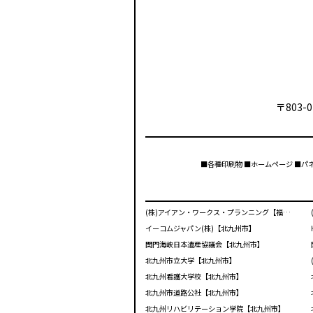
〒803-0
■各種印刷物 ■ホームページ ■パ
(株)アイアン・ワークス・プランニング【福岡市】
イーコムジャパン(株)【北九州市】
関門海峡日本遺産協議会【北九州市】
北九州市立大学【北九州市】
北九州看護大学校【北九州市】
北九州市道路公社【北九州市】
北九州リハビリテーション学院【北九州市】