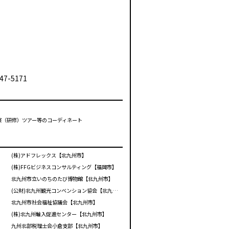
47-5171
視察（研修）ツアー等のコーディネート
(株)アドフレックス【北九州市】
(株)FFGビジネスコンサルティング【福岡市】
北九州市立いのちのたび博物館【北九州市】
(公財)北九州観光コンベンション協会【北九州市】
北九州市社会福祉協議会【北九州市】
(株)北九州輸入促進センター【北九州市】
九州北部税理士会小倉支部【北九州市】