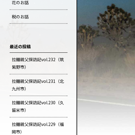
花のお話
税のお話
最近の投稿
拉麺親父探訪記vol.232（筑
紫野市）
拉麺親父探訪記vol.231（北
九州市）
拉麺親父探訪記vol.230（久
留米市）
拉麺親父探訪記vol.229（福
岡市）