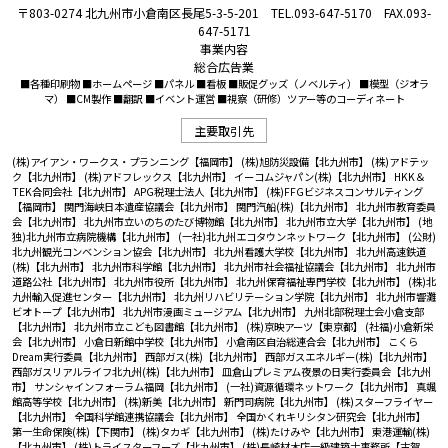
〒803-0274 北九州市小倉南区長尾5-3-5-201 TEL.093-647-5170 FAX.093-
647-5171
事業内容
総合広告業
■各種印刷物 ■ホームページ ■パネル ■看板 ■販促グッズ（ノベルティ） ■模型（ジオラ
マ） ■CM製作 ■翻訳 ■イベント運営 ■視察（研修）ツアー等のコーディネート
主要取引先
(株)アイアン・ワークス・プランニング【福岡市】
(株)旭防災設備【北九州市】
(株)アドテッ
ク【北九州市】
(株)アドフレックス【北九州市】
イーコムジャパン(株)【北九州市】
HKK＆
TEK合同会社【北九州市】
APG税理士法人【北九州市】
(株)FFGビジネスコンサルティング
【福岡市】
関門海峡日本遺産協議会【北九州市】
関門汽船(株)【北九州市】
北九州市教育委員
会【北九州市】
北九州市立いのちのたび博物館【北九州市】
北九州市立大学【北九州市】
(地
独)北九州市立病院機構【北九州市】
(一社)北九州エコタウンネットワーク【北九州市】
(公財)
北九州観光コンベンション協会【北九州市】
北九州看護大学校【北九州市】
北九州高速鉄道
(株)【北九州市】
北九州市科学館【北九州市】
北九州市社会福祉協議会【北九州市】
北九州市
道路公社【北九州市】
北九州市役所【北九州市】
北九州保育福祉専門学校【北九州市】
(株)北
九州輸入促進センター【北九州市】
北九州リハビリテーション学院【北九州市】
北九州市響灘
ビオトープ【北九州市】
北九州市漫画ミュージアム【北九州市】
九州北部税理士会小倉支部
【北九州市】
北九州市立こども図書館【北九州市】
(株)京映アーツ【東京都】
(社福)小倉新栄
会【北九州市】
小倉日新館中学校【北九州市】
小倉南区自治総連合会【北九州市】
こくら
Dream実行委員【北九州市】
西部ガス(株)【北九州市】
西部ガスエネルギー(株)【北九州市】
西部ガスリアルライフ北九州(株)【北九州市】
皿倉山プレミアム夜景の日実行委員会【北九州
市】
サンシャインフォーラム福岡【北九州市】
(一社)資源循環ネットワーク【北九州市】
真颯
館高等学校【北九州市】
(株)新美【北九州市】
新門司病院【北九州市】
(株)スターフライヤー
【北九州市】
全国科学館連携協議会【北九州市】
全国かくれキリシタン研究会【北九州市】
第一生命保険(株)【下関市】
(株)タカギ【北九州市】
(株)たけみや【北九州市】
東港運輸(株)
【北九州市】
(株)トライスターフーズ【北九州市】
(株)長崎材木店一級建築士事務所【古賀