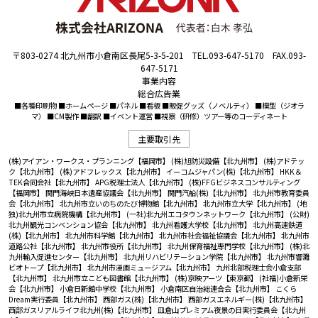
〒803-0274 北九州市小倉南区長尾5-3-5-201 TEL.093-647-5170 FAX.093-
647-5171
事業内容
総合広告業
■各種印刷物 ■ホームページ ■パネル ■看板 ■販促グッズ（ノベルティ） ■模型（ジオラ
マ） ■CM製作 ■翻訳 ■イベント運営 ■視察（研修）ツアー等のコーディネート
主要取引先
(株)アイアン・ワークス・プランニング【福岡市】
(株)旭防災設備【北九州市】
(株)アドテッ
ク【北九州市】
(株)アドフレックス【北九州市】
イーコムジャパン(株)【北九州市】
HKK＆
TEK合同会社【北九州市】
APG税理士法人【北九州市】
(株)FFGビジネスコンサルティング
【福岡市】
関門海峡日本遺産協議会【北九州市】
関門汽船(株)【北九州市】
北九州市教育委員
会【北九州市】
北九州市立いのちのたび博物館【北九州市】
北九州市立大学【北九州市】
(地
独)北九州市立病院機構【北九州市】
(一社)北九州エコタウンネットワーク【北九州市】
(公財)
北九州観光コンベンション協会【北九州市】
北九州看護大学校【北九州市】
北九州高速鉄道
(株)【北九州市】
北九州市科学館【北九州市】
北九州市社会福祉協議会【北九州市】
北九州市
道路公社【北九州市】
北九州市役所【北九州市】
北九州保育福祉専門学校【北九州市】
(株)北
九州輸入促進センター【北九州市】
北九州リハビリテーション学院【北九州市】
北九州市響灘
ビオトープ【北九州市】
北九州市漫画ミュージアム【北九州市】
九州北部税理士会小倉支部
【北九州市】
北九州市立こども図書館【北九州市】
(株)京映アーツ【東京都】
(社福)小倉新栄
会【北九州市】
小倉日新館中学校【北九州市】
小倉南区自治総連合会【北九州市】
こくら
Dream実行委員【北九州市】
西部ガス(株)【北九州市】
西部ガスエネルギー(株)【北九州市】
西部ガスリアルライフ北九州(株)【北九州市】
皿倉山プレミアム夜景の日実行委員会【北九州