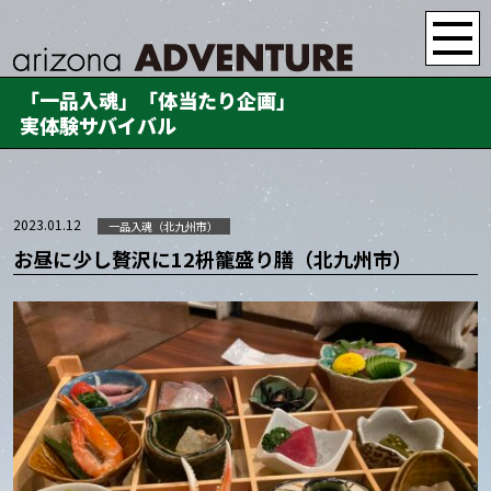
「一品入魂」「体当たり企画」
実体験サバイバル
2023.01.12
一品入魂（北九州市）
お昼に少し贅沢に12枡籠盛り膳（北九州市）