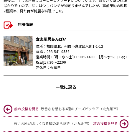
最後に、全ての料理にコーヒーとデザートがついています。あっさり系の料理
ばかりですので、私には少しパンチが物足りませんでしたが、事前予約の料理
2種類は、見た目が綺麗な料理でした。
店舗情報
食楽厨房あんばい
住所：福岡県北九州市小倉北区米町1-1-12
電話：093-541-0559
営業時間：[月・水～土]11:30～14:00 [月～水～日・祝・
祝日]17:30～22:00
定休日：火曜日
一覧に戻る
前の投稿を見る
芳香さを感じる4種のチーズピッツア（北九州市）
白いお米がほしくなる鯛のあら炊き（北九州市）
次の投稿を見る