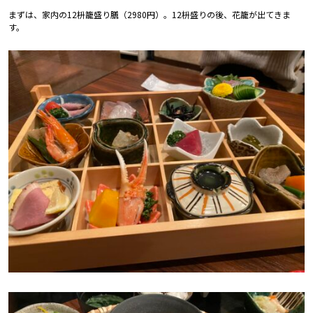
まずは、家内の12枡籠盛り膳（2980円）。12枡盛りの後、花籠が出てきま
す。