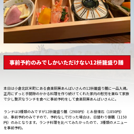
事前予約のみでしかいただけない12枡籠盛り膳
本日は
小倉北区米町
にある食楽厨房あんばいさんの12枡籠盛り膳に一品入魂。
正月にずっと手間隙のかかる料理を作り続けてくれた家内の慰労を兼ねて家族
で少し贅沢なランチを食べに事前予約をして食楽厨房あんばいさんに。
ランチは3種類のみですが12枡籠盛り膳（2980円）とお昼懐石（1850円）
は、事前予約のみですので、予約なしで行った場合は、日替わり御膳（1150
円）のみとなります。ランチ料理を比べてみたかったので、3種類のメニュー
を事前予約。