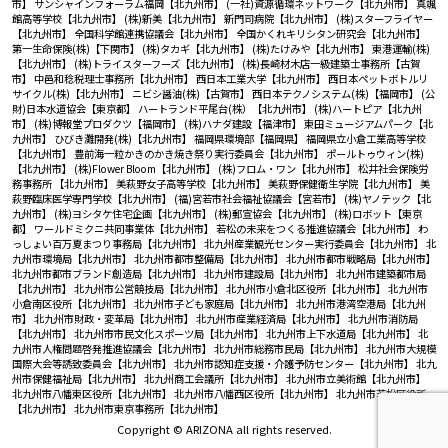
市】
サンシャインフォーラム福岡【北九州市】
(一社)資源循環ネットワーク【北九州市】
真颯
館高等学校【北九州市】
(株)新美【北九州市】
新門司病院【北九州市】
(株)スターフライヤー
【北九州市】
全国科学館連携協議会【北九州市】
全国かくれキリシタン研究会【北九州市】
第一生命保険(株)【下関市】
(株)タカギ【北九州市】
(株)たけみや【北九州市】
東港運輸(株)
【北九州市】
(株)トライスターフーズ【北九州市】
(株)長崎材木店一級建築士事務所【古賀
市】
中邑和稔税理士事務所【北九州市】
西日本工業大学【北九州市】
西日本ペットボトルリ
サイクル(株)【北九州市】
ニビシ醤油(株)【古賀市】
西日本テクノシステム(株)【福岡市】
(公
財)日本水道協会【東京都】
ハートランド平尾台(株）【北九州市】
(株)ハートピア【北九州
市】
(株)博報堂プロダクツ【福岡市】
(株)ハナダ建設【福津市】
東田ミュージアムパーク【北
九州市】
ひびき灘開発(株)【北九州市】
福岡県環境部【福岡県】
福岡県立小倉工業高等学校
【北九州市】
豊前海一粒かきのかき焼き祭り実行委員会【北九州市】
ポールトゥウィン(株)
【北九州市】
(株)Flower Bloom【北九州市】
(株)フロム・ワン【北九州市】
松井社会保険労
務事務所 【北九州市】
美萩野女子高等学校【北九州市】
美萩野保健衛生学院【北九州市】
美
萩野臨床医学専門学校【北九州市】
(福)宮若市社会福祉協議会【宮若市】
(株)ヤノテック【北
九州市】
(株)ヨシタケ住宅企画【北九州市】
(株)郵宣協会【北九州市】
(株)ロボット【東京
都】
ワールドミクニ共同事業体【北九州市】
若松の未来をつくる推進協議会【北九州市】
わ
っしょい百万夏まつり事務局【北九州市】
北九州産業観光センター実行委員会【北九州市】
北
九州市環境局【北九州市】
北九州市都市整備局【北九州市】
北九州市都市戦略局【北九州市】
北九州市都市ブランド創造局【北九州市】
北九州市建設局【北九州市】
北九州市建築都市局
【北九州市】
北九州市公営競技局【北九州市】
北九州市小倉北区役所【北九州市】
北九州市
小倉南区役所【北九州市】
北九州市子ども家庭局【北九州市】
北九州市港湾空港局【北九州
市】
北九州市財政・変革局【北九州市】
北九州市産業経済局【北九州市】
北九州市消防局
【北九州市】
北九州市市民文化スポーツ局【北九州市】
北九州市上下水道局【北九州市】
北
九州市人権問題啓発推進協議会【北九州市】
北九州市総務市民局【北九州市】
北九州市大規模
国際大会等誘致委員会【北九州市】
北九州市認知症支援・介護予防センター【北九州市】
北九
州市保健福祉局【北九州市】
北九州商工会議所【北九州市】
北九州市立美術館【北九州市】
北九州市八幡東区役所【北九州市】
北九州市八幡西区役所【北九州市】
北九州市若松区役所
【北九州市】
北九州市東京事務所【北九州市】
Copyright © ARIZONA all rights reserved.