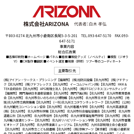
〒803-0274 北九州市小倉南区長尾5-3-5-201 TEL.093-647-5170 FAX.093-
647-5171
事業内容
総合広告業
■各種印刷物 ■ホームページ ■パネル ■看板 ■販促グッズ（ノベルティ） ■模型（ジオラ
マ） ■CM製作 ■翻訳 ■イベント運営 ■視察（研修）ツアー等のコーディネート
主要取引先
(株)アイアン・ワークス・プランニング【福岡市】
(株)旭防災設備【北九州市】
(株)アドテッ
ク【北九州市】
(株)アドフレックス【北九州市】
イーコムジャパン(株)【北九州市】
HKK＆
TEK合同会社【北九州市】
APG税理士法人【北九州市】
(株)FFGビジネスコンサルティング
【福岡市】
関門海峡日本遺産協議会【北九州市】
関門汽船(株)【北九州市】
北九州市教育委員
会【北九州市】
北九州市立いのちのたび博物館【北九州市】
北九州市立大学【北九州市】
(地
独)北九州市立病院機構【北九州市】
(一社)北九州エコタウンネットワーク【北九州市】
(公財)
北九州観光コンベンション協会【北九州市】
北九州看護大学校【北九州市】
北九州高速鉄道
(株)【北九州市】
北九州市科学館【北九州市】
北九州市社会福祉協議会【北九州市】
北九州市
道路公社【北九州市】
北九州市役所【北九州市】
北九州保育福祉専門学校【北九州市】
(株)北
九州輸入促進センター【北九州市】
北九州リハビリテーション学院【北九州市】
北九州市響灘
ビオトープ【北九州市】
北九州市漫画ミュージアム【北九州市】
九州北部税理士会小倉支部
【北九州市】
北九州市立こども図書館【北九州市】
(株)京映アーツ【東京都】
(社福)小倉新栄
会【北九州市】
小倉日新館中学校【北九州市】
小倉南区自治総連合会【北九州市】
こくら