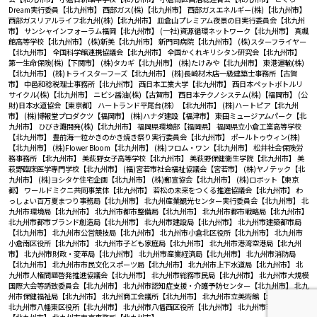
Dream実行委員【北九州市】
西部ガス(株)【北九州市】
西部ガスエネルギー(株)【北九州市】
西部ガスリアルライフ北九州(株)【北九州市】
皿倉山プレミアム夜景の日実行委員会【北九州
市】
サンシャインフォーラム福岡【北九州市】
(一社)資源循環ネットワーク【北九州市】
真颯
館高等学校【北九州市】
(株)新美【北九州市】
新門司病院【北九州市】
(株)スターフライヤー
【北九州市】
全国科学館連携協議会【北九州市】
全国かくれキリシタン研究会【北九州市】
第一生命保険(株)【下関市】
(株)タカギ【北九州市】
(株)たけみや【北九州市】
東港運輸(株)
【北九州市】
(株)トライスターフーズ【北九州市】
(株)長崎材木店一級建築士事務所【古賀
市】
中邑和稔税理士事務所【北九州市】
西日本工業大学【北九州市】
西日本ペットボトルリ
サイクル(株)【北九州市】
ニビシ醤油(株)【古賀市】
西日本テクノシステム(株)【福岡市】
(公
財)日本水道協会【東京都】
ハートランド平尾台(株）【北九州市】
(株)ハートピア【北九州
市】
(株)博報堂プロダクツ【福岡市】
(株)ハナダ建設【福津市】
東田ミュージアムパーク【北
九州市】
ひびき灘開発(株)【北九州市】
福岡県環境部【福岡県】
福岡県立小倉工業高等学校
【北九州市】
豊前海一粒かきのかき焼き祭り実行委員会【北九州市】
ポールトゥウィン(株)
【北九州市】
(株)Flower Bloom【北九州市】
(株)フロム・ワン【北九州市】
松井社会保険労
務事務所 【北九州市】
美萩野女子高等学校【北九州市】
美萩野保健衛生学院【北九州市】
美
萩野臨床医学専門学校【北九州市】
(福)宮若市社会福祉協議会【宮若市】
(株)ヤノテック【北
九州市】
(株)ヨシタケ住宅企画【北九州市】
(株)郵宣協会【北九州市】
(株)ロボット【東京
都】
ワールドミクニ共同事業体【北九州市】
若松の未来をつくる推進協議会【北九州市】
わ
っしょい百万夏まつり事務局【北九州市】
北九州産業観光センター実行委員会【北九州市】
北
九州市環境局【北九州市】
北九州市都市整備局【北九州市】
北九州市都市戦略局【北九州市】
北九州市都市ブランド創造局【北九州市】
北九州市建設局【北九州市】
北九州市建築都市局
【北九州市】
北九州市公営競技局【北九州市】
北九州市小倉北区役所【北九州市】
北九州市
小倉南区役所【北九州市】
北九州市子ども家庭局【北九州市】
北九州市港湾空港局【北九州
市】
北九州市財政・変革局【北九州市】
北九州市産業経済局【北九州市】
北九州市消防局
【北九州市】
北九州市市民文化スポーツ局【北九州市】
北九州市上下水道局【北九州市】
北
九州市人権問題啓発推進協議会【北九州市】
北九州市総務市民局【北九州市】
北九州市大規模
国際大会等誘致委員会【北九州市】
北九州市認知症支援・介護予防センター【北九州市】
北九
州市保健福祉局【北九州市】
北九州商工会議所【北九州市】
北九州市立美術館【北九州市】
北九州市八幡東区役所【北九州市】
北九州市八幡西区役所【北九州市】
北九州市若松区役所