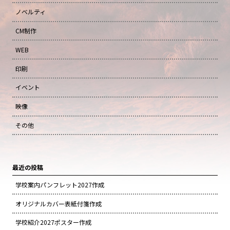
ノベルティ
CM制作
WEB
印刷
イベント
映像
その他
最近の投稿
学校案内パンフレット2027作成
オリジナルカバー表紙付箋作成
学校紹介2027ポスター作成