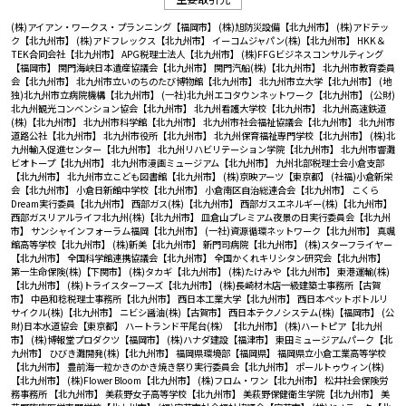
(株)アイアン・ワークス・プランニング【福岡市】
(株)旭防災設備【北九州市】
(株)アドテッ
ク【北九州市】
(株)アドフレックス【北九州市】
イーコムジャパン(株)【北九州市】
HKK＆
TEK合同会社【北九州市】
APG税理士法人【北九州市】
(株)FFGビジネスコンサルティング
【福岡市】
関門海峡日本遺産協議会【北九州市】
関門汽船(株)【北九州市】
北九州市教育委員
会【北九州市】
北九州市立いのちのたび博物館【北九州市】
北九州市立大学【北九州市】
(地
独)北九州市立病院機構【北九州市】
(一社)北九州エコタウンネットワーク【北九州市】
(公財)
北九州観光コンベンション協会【北九州市】
北九州看護大学校【北九州市】
北九州高速鉄道
(株)【北九州市】
北九州市科学館【北九州市】
北九州市社会福祉協議会【北九州市】
北九州市
道路公社【北九州市】
北九州市役所【北九州市】
北九州保育福祉専門学校【北九州市】
(株)北
九州輸入促進センター【北九州市】
北九州リハビリテーション学院【北九州市】
北九州市響灘
ビオトープ【北九州市】
北九州市漫画ミュージアム【北九州市】
九州北部税理士会小倉支部
【北九州市】
北九州市立こども図書館【北九州市】
(株)京映アーツ【東京都】
(社福)小倉新栄
会【北九州市】
小倉日新館中学校【北九州市】
小倉南区自治総連合会【北九州市】
こくら
Dream実行委員【北九州市】
西部ガス(株)【北九州市】
西部ガスエネルギー(株)【北九州市】
西部ガスリアルライフ北九州(株)【北九州市】
皿倉山プレミアム夜景の日実行委員会【北九州
市】
サンシャインフォーラム福岡【北九州市】
(一社)資源循環ネットワーク【北九州市】
真颯
館高等学校【北九州市】
(株)新美【北九州市】
新門司病院【北九州市】
(株)スターフライヤー
【北九州市】
全国科学館連携協議会【北九州市】
全国かくれキリシタン研究会【北九州市】
第一生命保険(株)【下関市】
(株)タカギ【北九州市】
(株)たけみや【北九州市】
東港運輸(株)
【北九州市】
(株)トライスターフーズ【北九州市】
(株)長崎材木店一級建築士事務所【古賀
市】
中邑和稔税理士事務所【北九州市】
西日本工業大学【北九州市】
西日本ペットボトルリ
サイクル(株)【北九州市】
ニビシ醤油(株)【古賀市】
西日本テクノシステム(株)【福岡市】
(公
財)日本水道協会【東京都】
ハートランド平尾台(株）【北九州市】
(株)ハートピア【北九州
市】
(株)博報堂プロダクツ【福岡市】
(株)ハナダ建設【福津市】
東田ミュージアムパーク【北
九州市】
ひびき灘開発(株)【北九州市】
福岡県環境部【福岡県】
福岡県立小倉工業高等学校
【北九州市】
豊前海一粒かきのかき焼き祭り実行委員会【北九州市】
ポールトゥウィン(株)
【北九州市】
(株)Flower Bloom【北九州市】
(株)フロム・ワン【北九州市】
松井社会保険労
務事務所 【北九州市】
美萩野女子高等学校【北九州市】
美萩野保健衛生学院【北九州市】
美