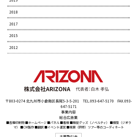
2018
2017
2015
2012
〒803-0274 北九州市小倉南区長尾5-3-5-201 TEL.093-647-5170 FAX.093-
647-5171
事業内容
総合広告業
■各種印刷物 ■ホームページ ■パネル ■看板 ■販促グッズ（ノベルティ） ■模型（ジオラ
マ） ■CM製作 ■翻訳 ■イベント運営 ■視察（研修）ツアー等のコーディネート
主要取引先