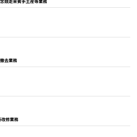
記念競走来賓手土産等業務
・撤去業務
所改修業務