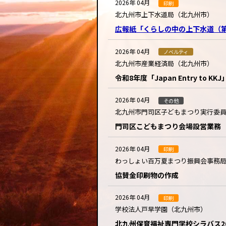
2026年 04月
印刷
北九州市上下水道局（北九州市）
広報紙「くらしの中の上下水道（第
2026年 04月
ノベルティ
北九州市産業経済局（北九州市）
令和8年度「Japan Entry to 
2026年 04月
その他
北九州市門司区子どもまつり実行委
門司区こどもまつり会場設営業務
2026年 04月
印刷
わっしょい百万夏まつり振興会事務
協賛金印刷物の作成
2026年 04月
印刷
学校法人戸早学園（北九州市）
北九州保育福祉専門学校シラバス20