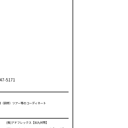
47-5171
視察（研修）ツアー等のコーディネート
(株)アドフレックス【北九州市】