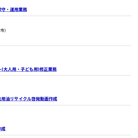
保守・運用業務
州市）
(大人用・子ども用)修正業務
食用油リサイクル啓発動画作成
作成