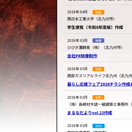
2026年 04月
印刷
西日本工業大学（北九州市）
学生便覧（令和8年度版）作成
2026年 03月
映像
ひびき灘開発（株）（北九州市）
会社PR映像制作
2026年 03月
印刷
西部ガスリアルライフ北九州（北九
暮らし応援フェア2026チラシ作
2026年 03月
印刷
（株）長崎材木店一級建築士事務所
まるなだよりvol.22作成
2026年 03月
WEB