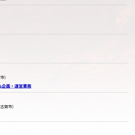
州市）
成&企画・運営業務
（古賀市）