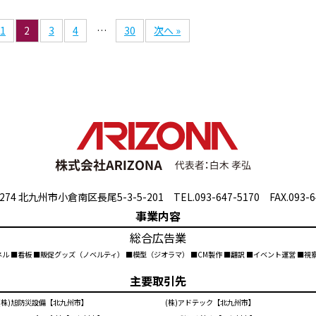
1
2
3
4
…
30
次へ »
274 北九州市小倉南区長尾5-3-5-201 TEL.093-647-5170 FAX.093-6
事業内容
総合広告業
ネル ■看板 ■販促グッズ（ノベルティ） ■模型（ジオラマ） ■CM製作 ■翻訳 ■イベント運営 ■
主要取引先
(株)旭防災設備【北九州市】
(株)アドテック【北九州市】