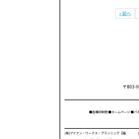
« 前へ
〒803-0
■各種印刷物 ■ホームページ ■パ
(株)アイアン・ワークス・プランニング【福岡市】