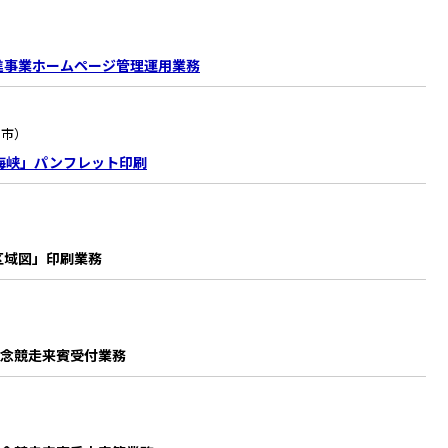
進事業ホームページ管理運用業務
州市）
海峡」パンフレット印刷
区域図」印刷業務
記念競走来賓受付業務