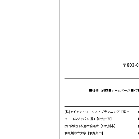
〒803-0
■各種印刷物 ■ホームページ ■パ
(株)アイアン・ワークス・プランニング【福岡市】
イーコムジャパン(株)【北九州市】
関門海峡日本遺産協議会【北九州市】
北九州市立大学【北九州市】