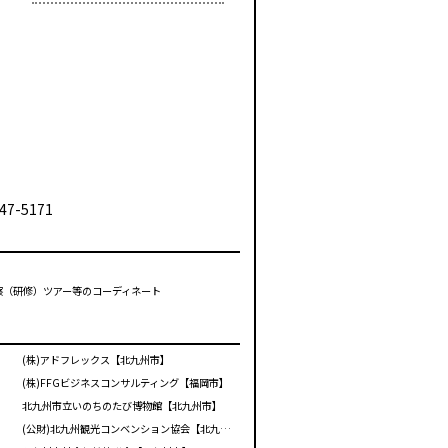
47-5171
視察（研修）ツアー等のコーディネート
(株)アドフレックス【北九州市】
(株)FFGビジネスコンサルティング【福岡市】
北九州市立いのちのたび博物館【北九州市】
(公財)北九州観光コンベンション協会【北九州市】