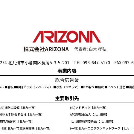
274 北九州市小倉南区長尾5-3-5-201 TEL.093-647-5170 FAX.093-6
事業内容
総合広告業
ネル ■看板 ■販促グッズ（ノベルティ） ■模型（ジオラマ） ■CM製作 ■翻訳 ■イベント運営 ■
主要取引先
(株)旭防災設備【北九州市】
(株)アドテック【北九州市】
HKK＆TEK合同会社【北九州市】
APG税理士法人【北九州市】
関門汽船(株)【北九州市】
北九州市教育委員会【北九州市】
(地独)北九州市立病院機構【北九州市】
(一社)北九州エコタウンネットワーク【北九州市】