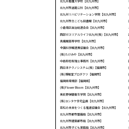
北九州看護大学校【北九州市】
北九州市道路公社【北九州市】
北九州リハビリテーション学院【北九州市】
北九州市立こども図書館【北九州市】
小倉南区自治総連合会【北九州市】
西部ガスリアルライフ北九州(株)【北九州市】
真颯館高等学校【北九州市】
全国科学館連携協議会【北九州市】
(株)たけみや【北九州市】
中邑和稔税理士事務所【北九州市】
西日本テクノシステム(株)【福岡市】
(株)博報堂プロダクツ【福岡市】
福岡県環境部【福岡県】
(株)Flower Bloom【北九州市】
美萩野保健衛生学院【北九州市】
(株)ヨシタケ住宅企画【北九州市】
若松の未来をつくる推進協議会【北九州市】
北九州市都市整備局【北九州市】
北九州市建築都市局【北九州市】
北九州市子ども家庭局【北九州市】