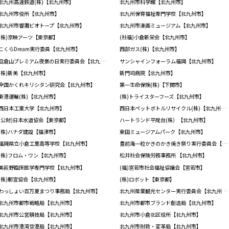
北九州高速鉄道(株)【北九州市】
北九州市科学館【北九州市】
北九州市役所【北九州市】
北九州保育福祉専門学校【北九州市】
北九州市響灘ビオトープ【北九州市】
北九州市漫画ミュージアム【北九州市】
(株)京映アーツ【東京都】
(社福)小倉新栄会【北九州市】
こくらDream実行委員【北九州市】
西部ガス(株)【北九州市】
皿倉山プレミアム夜景の日実行委員会【北九州市】
サンシャインフォーラム福岡【北九州市】
(株)新美【北九州市】
新門司病院【北九州市】
全国かくれキリシタン研究会【北九州市】
第一生命保険(株)【下関市】
東港運輸(株)【北九州市】
(株)トライスターフーズ【北九州市】
西日本工業大学【北九州市】
西日本ペットボトルリサイクル(株)【北九州市】
(公財)日本水道協会【東京都】
ハートランド平尾台(株）【北九州市】
(株)ハナダ建設【福津市】
東田ミュージアムパーク【北九州市】
福岡県立小倉工業高等学校【北九州市】
豊前海一粒かきのかき焼き祭り実行委員会【北九州市】
(株)フロム・ワン【北九州市】
松井社会保険労務事務所 【北九州市】
美萩野臨床医学専門学校【北九州市】
(福)宮若市社会福祉協議会【宮若市】
(株)郵宣協会【北九州市】
(株)ロボット【東京都】
わっしょい百万夏まつり事務局【北九州市】
北九州産業観光センター実行委員会【北九州市】
北九州市都市戦略局【北九州市】
北九州市都市ブランド創造局【北九州市】
北九州市公営競技局【北九州市】
北九州市小倉北区役所【北九州市】
北九州市港湾空港局【北九州市】
北九州市財政・変革局【北九州市】