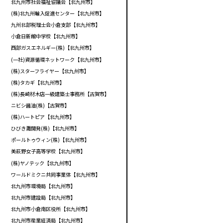
北九州市社会福祉協議会【北九州市】
(株)北九州輸入促進センター【北九州市】
九州北部税理士会小倉支部【北九州市】
小倉日新館中学校【北九州市】
西部ガスエネルギー(株)【北九州市】
(一社)資源循環ネットワーク【北九州市】
(株)スターフライヤー【北九州市】
(株)タカギ【北九州市】
(株)長崎材木店一級建築士事務所【古賀市】
ニビシ醤油(株)【古賀市】
(株)ハートピア【北九州市】
ひびき灘開発(株)【北九州市】
ポールトゥウィン(株)【北九州市】
美萩野女子高等学校【北九州市】
(株)ヤノテック【北九州市】
ワールドミクニ共同事業体【北九州市】
北九州市環境局【北九州市】
北九州市建設局【北九州市】
北九州市小倉南区役所【北九州市】
北九州市産業経済局【北九州市】