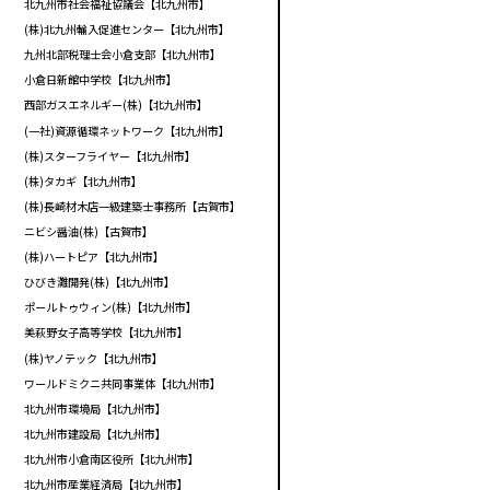
北九州市社会福祉協議会【北九州市】
(株)北九州輸入促進センター【北九州市】
九州北部税理士会小倉支部【北九州市】
小倉日新館中学校【北九州市】
西部ガスエネルギー(株)【北九州市】
(一社)資源循環ネットワーク【北九州市】
(株)スターフライヤー【北九州市】
(株)タカギ【北九州市】
(株)長崎材木店一級建築士事務所【古賀市】
ニビシ醤油(株)【古賀市】
(株)ハートピア【北九州市】
ひびき灘開発(株)【北九州市】
ポールトゥウィン(株)【北九州市】
美萩野女子高等学校【北九州市】
(株)ヤノテック【北九州市】
ワールドミクニ共同事業体【北九州市】
北九州市環境局【北九州市】
北九州市建設局【北九州市】
北九州市小倉南区役所【北九州市】
北九州市産業経済局【北九州市】