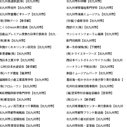
北九州高速鉄道(株)【北九州市】
北九州市科学館【北九州市】
北九州市役所【北九州市】
北九州保育福祉専門学校【北九州市】
北九州市響灘ビオトープ【北九州市】
北九州市漫画ミュージアム【北九州市】
(株)京映アーツ【東京都】
(社福)小倉新栄会【北九州市】
こくらDream実行委員【北九州市】
西部ガス(株)【北九州市】
皿倉山プレミアム夜景の日実行委員会【北九州市】
サンシャインフォーラム福岡【北九州市】
(株)新美【北九州市】
新門司病院【北九州市】
全国かくれキリシタン研究会【北九州市】
第一生命保険(株)【下関市】
東港運輸(株)【北九州市】
(株)トライスターフーズ【北九州市】
西日本工業大学【北九州市】
西日本ペットボトルリサイクル(株)【北九州市】
(公財)日本水道協会【東京都】
ハートランド平尾台(株）【北九州市】
(株)ハナダ建設【福津市】
東田ミュージアムパーク【北九州市】
福岡県立小倉工業高等学校【北九州市】
豊前海一粒かきのかき焼き祭り実行委員会【北九州市】
(株)フロム・ワン【北九州市】
松井社会保険労務事務所 【北九州市】
美萩野臨床医学専門学校【北九州市】
(福)宮若市社会福祉協議会【宮若市】
(株)郵宣協会【北九州市】
(株)ロボット【東京都】
わっしょい百万夏まつり事務局【北九州市】
北九州産業観光センター実行委員会【北九州市】
北九州市都市戦略局【北九州市】
北九州市都市ブランド創造局【北九州市】
北九州市公営競技局【北九州市】
北九州市小倉北区役所【北九州市】
北九州市港湾空港局【北九州市】
北九州市財政・変革局【北九州市】