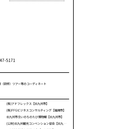
47-5171
視察（研修）ツアー等のコーディネート
(株)アドフレックス【北九州市】
(株)FFGビジネスコンサルティング【福岡市】
北九州市立いのちのたび博物館【北九州市】
(公財)北九州観光コンベンション協会【北九州市】