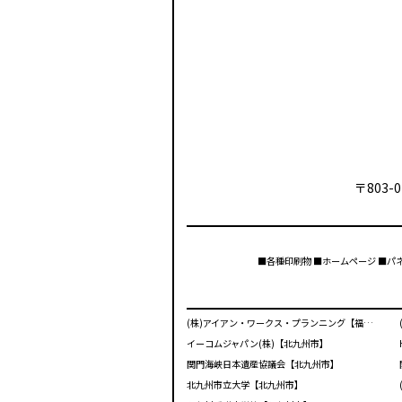
〒803-0
■各種印刷物 ■ホームページ ■パ
(株)アイアン・ワークス・プランニング【福岡市】
イーコムジャパン(株)【北九州市】
関門海峡日本遺産協議会【北九州市】
北九州市立大学【北九州市】