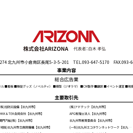
274 北九州市小倉南区長尾5-3-5-201 TEL.093-647-5170 FAX.093-6
事業内容
総合広告業
ネル ■看板 ■販促グッズ（ノベルティ） ■模型（ジオラマ） ■CM製作 ■翻訳 ■イベント運営 ■
主要取引先
(株)旭防災設備【北九州市】
(株)アドテック【北九州市】
HKK＆TEK合同会社【北九州市】
APG税理士法人【北九州市】
関門汽船(株)【北九州市】
北九州市教育委員会【北九州市】
(地独)北九州市立病院機構【北九州市】
(一社)北九州エコタウンネットワーク【北九州市】