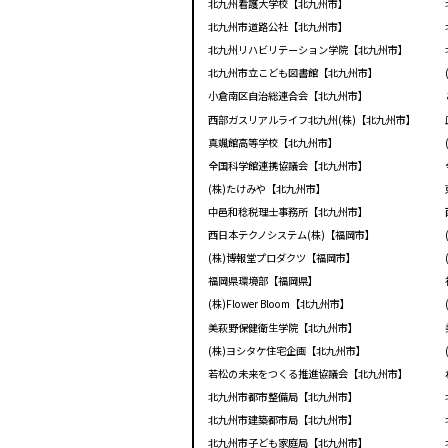
北九州看護大学校【北九州市】
北九州市道路公社【北九州市】
北九州リハビリテーション学院【北九州市】
北九州市立こども図書館【北九州市】
小倉南区自治総連合会【北九州市】
西部ガスリアルライフ北九州(株)【北九州市】
真颯館高等学校【北九州市】
全国科学館連携協議会【北九州市】
(株)たけみや【北九州市】
中邑和稔税理士事務所【北九州市】
西日本テクノシステム(株)【福岡市】
(株)博報堂プロダクツ【福岡市】
福岡県環境部【福岡県】
(株)Flower Bloom【北九州市】
美萩野保健衛生学院【北九州市】
(株)ヨシタケ住宅企画【北九州市】
若松の未来をつくる推進協議会【北九州市】
北九州市都市整備局【北九州市】
北九州市建築都市局【北九州市】
北九州市子ども家庭局【北九州市】