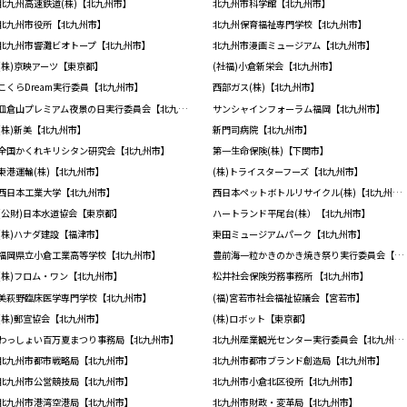
北九州高速鉄道(株)【北九州市】
北九州市科学館【北九州市】
北九州市役所【北九州市】
北九州保育福祉専門学校【北九州市】
北九州市響灘ビオトープ【北九州市】
北九州市漫画ミュージアム【北九州市】
(株)京映アーツ【東京都】
(社福)小倉新栄会【北九州市】
こくらDream実行委員【北九州市】
西部ガス(株)【北九州市】
皿倉山プレミアム夜景の日実行委員会【北九州市】
サンシャインフォーラム福岡【北九州市】
(株)新美【北九州市】
新門司病院【北九州市】
全国かくれキリシタン研究会【北九州市】
第一生命保険(株)【下関市】
東港運輸(株)【北九州市】
(株)トライスターフーズ【北九州市】
西日本工業大学【北九州市】
西日本ペットボトルリサイクル(株)【北九州市】
(公財)日本水道協会【東京都】
ハートランド平尾台(株）【北九州市】
(株)ハナダ建設【福津市】
東田ミュージアムパーク【北九州市】
福岡県立小倉工業高等学校【北九州市】
豊前海一粒かきのかき焼き祭り実行委員会【北九州市】
(株)フロム・ワン【北九州市】
松井社会保険労務事務所 【北九州市】
美萩野臨床医学専門学校【北九州市】
(福)宮若市社会福祉協議会【宮若市】
(株)郵宣協会【北九州市】
(株)ロボット【東京都】
わっしょい百万夏まつり事務局【北九州市】
北九州産業観光センター実行委員会【北九州市】
北九州市都市戦略局【北九州市】
北九州市都市ブランド創造局【北九州市】
北九州市公営競技局【北九州市】
北九州市小倉北区役所【北九州市】
北九州市港湾空港局【北九州市】
北九州市財政・変革局【北九州市】