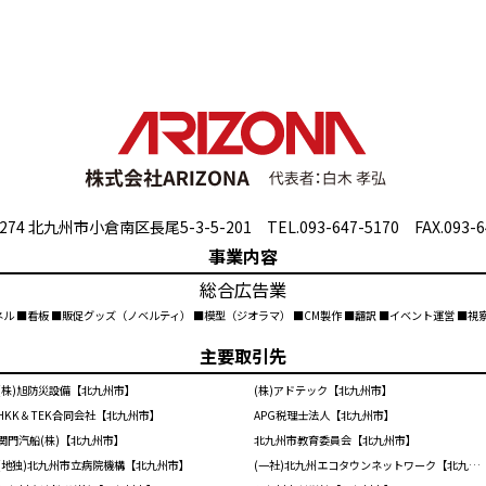
274 北九州市小倉南区長尾5-3-5-201 TEL.093-647-5170 FAX.093-6
事業内容
総合広告業
ネル ■看板 ■販促グッズ（ノベルティ） ■模型（ジオラマ） ■CM製作 ■翻訳 ■イベント運営 ■
主要取引先
(株)旭防災設備【北九州市】
(株)アドテック【北九州市】
HKK＆TEK合同会社【北九州市】
APG税理士法人【北九州市】
関門汽船(株)【北九州市】
北九州市教育委員会【北九州市】
(地独)北九州市立病院機構【北九州市】
(一社)北九州エコタウンネットワーク【北九州市】