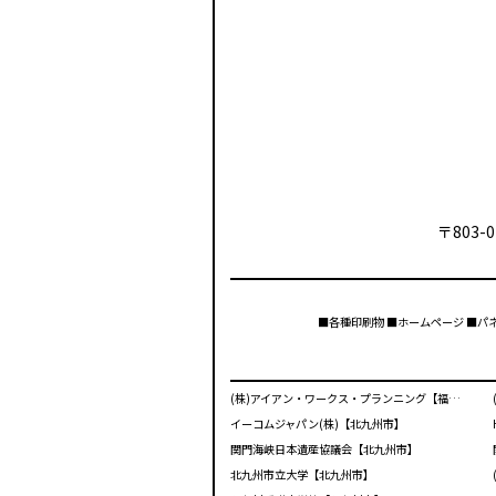
〒803-0
■各種印刷物 ■ホームページ ■パ
(株)アイアン・ワークス・プランニング【福岡市】
イーコムジャパン(株)【北九州市】
関門海峡日本遺産協議会【北九州市】
北九州市立大学【北九州市】