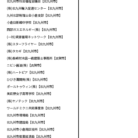
北九州市社会福祉協議会【北九州市】
(株)北九州輸入促進センター【北九州市】
九州北部税理士会小倉支部【北九州市】
小倉日新館中学校【北九州市】
西部ガスエネルギー(株)【北九州市】
(一社)資源循環ネットワーク【北九州市】
(株)スターフライヤー【北九州市】
(株)タカギ【北九州市】
(株)長崎材木店一級建築士事務所【古賀市】
ニビシ醤油(株)【古賀市】
(株)ハートピア【北九州市】
ひびき灘開発(株)【北九州市】
ポールトゥウィン(株)【北九州市】
美萩野女子高等学校【北九州市】
(株)ヤノテック【北九州市】
ワールドミクニ共同事業体【北九州市】
北九州市環境局【北九州市】
北九州市建設局【北九州市】
北九州市小倉南区役所【北九州市】
北九州市産業経済局【北九州市】