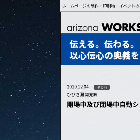
ホームページの制作・印刷物・イベントの
伝える。伝わる。
以心伝心の奥義を
2019.12.04
その他
ひびき灘開発㈱
開場中及び閉場中自動シ