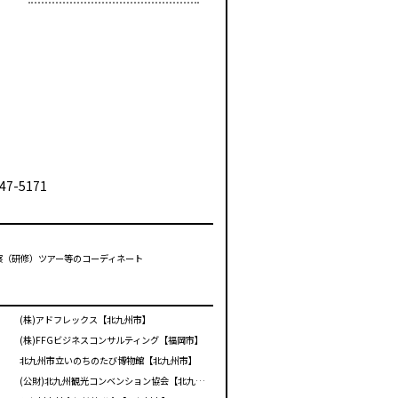
47-5171
視察（研修）ツアー等のコーディネート
(株)アドフレックス【北九州市】
(株)FFGビジネスコンサルティング【福岡市】
北九州市立いのちのたび博物館【北九州市】
(公財)北九州観光コンベンション協会【北九州市】