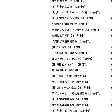
北九州看護大学校【北九州市】
北九州市道路公社【北九州市】
北九州リハビリテーション学院【北九州市】
北九州市立こども図書館【北九州市】
小倉南区自治総連合会【北九州市】
西部ガスリアルライフ北九州(株)【北九州市】
真颯館高等学校【北九州市】
全国科学館連携協議会【北九州市】
(株)たけみや【北九州市】
中邑和稔税理士事務所【北九州市】
西日本テクノシステム(株)【福岡市】
(株)博報堂プロダクツ【福岡市】
福岡県環境部【福岡県】
(株)Flower Bloom【北九州市】
美萩野保健衛生学院【北九州市】
(株)ヨシタケ住宅企画【北九州市】
若松の未来をつくる推進協議会【北九州市】
北九州市都市整備局【北九州市】
北九州市建築都市局【北九州市】
北九州市子ども家庭局【北九州市】