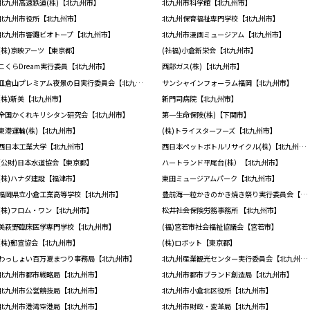
北九州高速鉄道(株)【北九州市】
北九州市科学館【北九州市】
北九州市役所【北九州市】
北九州保育福祉専門学校【北九州市】
北九州市響灘ビオトープ【北九州市】
北九州市漫画ミュージアム【北九州市】
(株)京映アーツ【東京都】
(社福)小倉新栄会【北九州市】
こくらDream実行委員【北九州市】
西部ガス(株)【北九州市】
皿倉山プレミアム夜景の日実行委員会【北九州市】
サンシャインフォーラム福岡【北九州市】
(株)新美【北九州市】
新門司病院【北九州市】
全国かくれキリシタン研究会【北九州市】
第一生命保険(株)【下関市】
東港運輸(株)【北九州市】
(株)トライスターフーズ【北九州市】
西日本工業大学【北九州市】
西日本ペットボトルリサイクル(株)【北九州市】
(公財)日本水道協会【東京都】
ハートランド平尾台(株）【北九州市】
(株)ハナダ建設【福津市】
東田ミュージアムパーク【北九州市】
福岡県立小倉工業高等学校【北九州市】
豊前海一粒かきのかき焼き祭り実行委員会【北九州市】
(株)フロム・ワン【北九州市】
松井社会保険労務事務所 【北九州市】
美萩野臨床医学専門学校【北九州市】
(福)宮若市社会福祉協議会【宮若市】
(株)郵宣協会【北九州市】
(株)ロボット【東京都】
わっしょい百万夏まつり事務局【北九州市】
北九州産業観光センター実行委員会【北九州市】
北九州市都市戦略局【北九州市】
北九州市都市ブランド創造局【北九州市】
北九州市公営競技局【北九州市】
北九州市小倉北区役所【北九州市】
北九州市港湾空港局【北九州市】
北九州市財政・変革局【北九州市】