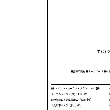
〒803-0
■各種印刷物 ■ホームページ ■パ
(株)アイアン・ワークス・プランニング【福岡市】
イーコムジャパン(株)【北九州市】
関門海峡日本遺産協議会【北九州市】
北九州市立大学【北九州市】