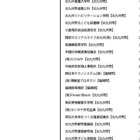
北九州看護大学校【北九州市】
北九州市道路公社【北九州市】
北九州リハビリテーション学院【北九州市】
北九州市立こども図書館【北九州市】
小倉南区自治総連合会【北九州市】
西部ガスリアルライフ北九州(株)【北九州市】
真颯館高等学校【北九州市】
全国科学館連携協議会【北九州市】
(株)たけみや【北九州市】
中邑和稔税理士事務所【北九州市】
西日本テクノシステム(株)【福岡市】
(株)博報堂プロダクツ【福岡市】
福岡県環境部【福岡県】
(株)Flower Bloom【北九州市】
美萩野保健衛生学院【北九州市】
(株)ヨシタケ住宅企画【北九州市】
若松の未来をつくる推進協議会【北九州市】
北九州市都市整備局【北九州市】
北九州市建築都市局【北九州市】
北九州市子ども家庭局【北九州市】