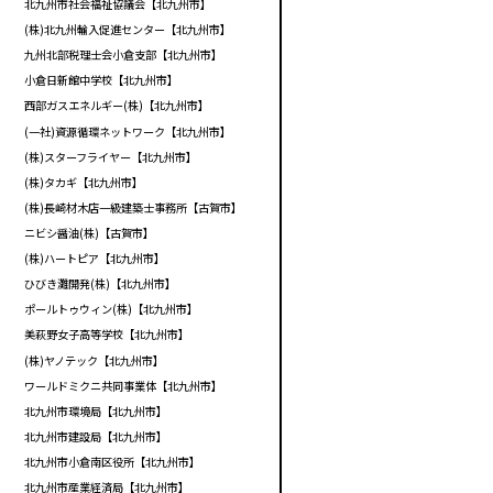
北九州市社会福祉協議会【北九州市】
(株)北九州輸入促進センター【北九州市】
九州北部税理士会小倉支部【北九州市】
小倉日新館中学校【北九州市】
西部ガスエネルギー(株)【北九州市】
(一社)資源循環ネットワーク【北九州市】
(株)スターフライヤー【北九州市】
(株)タカギ【北九州市】
(株)長崎材木店一級建築士事務所【古賀市】
ニビシ醤油(株)【古賀市】
(株)ハートピア【北九州市】
ひびき灘開発(株)【北九州市】
ポールトゥウィン(株)【北九州市】
美萩野女子高等学校【北九州市】
(株)ヤノテック【北九州市】
ワールドミクニ共同事業体【北九州市】
北九州市環境局【北九州市】
北九州市建設局【北九州市】
北九州市小倉南区役所【北九州市】
北九州市産業経済局【北九州市】