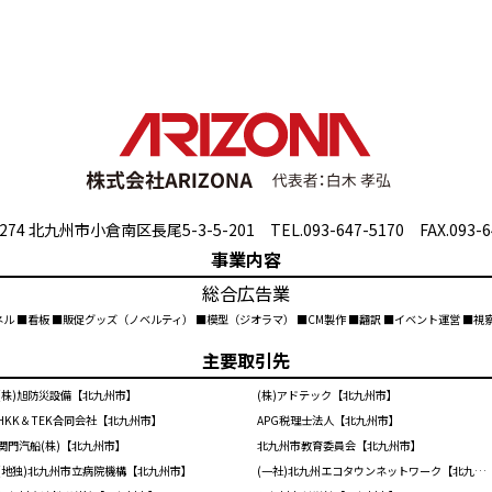
274 北九州市小倉南区長尾5-3-5-201 TEL.093-647-5170 FAX.093-6
事業内容
総合広告業
ネル ■看板 ■販促グッズ（ノベルティ） ■模型（ジオラマ） ■CM製作 ■翻訳 ■イベント運営 ■
主要取引先
(株)旭防災設備【北九州市】
(株)アドテック【北九州市】
HKK＆TEK合同会社【北九州市】
APG税理士法人【北九州市】
関門汽船(株)【北九州市】
北九州市教育委員会【北九州市】
(地独)北九州市立病院機構【北九州市】
(一社)北九州エコタウンネットワーク【北九州市】