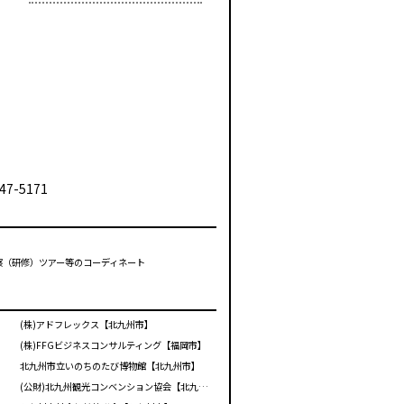
47-5171
視察（研修）ツアー等のコーディネート
(株)アドフレックス【北九州市】
(株)FFGビジネスコンサルティング【福岡市】
北九州市立いのちのたび博物館【北九州市】
(公財)北九州観光コンベンション協会【北九州市】