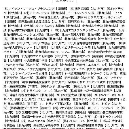
(株)アイアン・ワークス・プランニング【福岡市】
(株)旭防災設備【北九州市】
(株)アドテッ
ク【北九州市】
(株)アドフレックス【北九州市】
イーコムジャパン(株)【北九州市】
HKK＆
TEK合同会社【北九州市】
APG税理士法人【北九州市】
(株)FFGビジネスコンサルティング
【福岡市】
関門海峡日本遺産協議会【北九州市】
関門汽船(株)【北九州市】
北九州市教育委員
会【北九州市】
北九州市立いのちのたび博物館【北九州市】
北九州市立大学【北九州市】
(地
独)北九州市立病院機構【北九州市】
(一社)北九州エコタウンネットワーク【北九州市】
(公財)
北九州観光コンベンション協会【北九州市】
北九州看護大学校【北九州市】
北九州高速鉄道
(株)【北九州市】
北九州市科学館【北九州市】
北九州市社会福祉協議会【北九州市】
北九州市
道路公社【北九州市】
北九州市役所【北九州市】
北九州保育福祉専門学校【北九州市】
(株)北
九州輸入促進センター【北九州市】
北九州リハビリテーション学院【北九州市】
北九州市響灘
ビオトープ【北九州市】
北九州市漫画ミュージアム【北九州市】
九州北部税理士会小倉支部
【北九州市】
北九州市立こども図書館【北九州市】
(株)京映アーツ【東京都】
(社福)小倉新栄
会【北九州市】
小倉日新館中学校【北九州市】
小倉南区自治総連合会【北九州市】
こくら
Dream実行委員【北九州市】
西部ガス(株)【北九州市】
西部ガスエネルギー(株)【北九州市】
西部ガスリアルライフ北九州(株)【北九州市】
皿倉山プレミアム夜景の日実行委員会【北九州
市】
サンシャインフォーラム福岡【北九州市】
(一社)資源循環ネットワーク【北九州市】
真颯
館高等学校【北九州市】
(株)新美【北九州市】
新門司病院【北九州市】
(株)スターフライヤー
【北九州市】
全国科学館連携協議会【北九州市】
全国かくれキリシタン研究会【北九州市】
第一生命保険(株)【下関市】
(株)タカギ【北九州市】
(株)たけみや【北九州市】
東港運輸(株)
【北九州市】
(株)トライスターフーズ【北九州市】
(株)長崎材木店一級建築士事務所【古賀
市】
中邑和稔税理士事務所【北九州市】
西日本工業大学【北九州市】
西日本ペットボトルリ
サイクル(株)【北九州市】
ニビシ醤油(株)【古賀市】
西日本テクノシステム(株)【福岡市】
(公
財)日本水道協会【東京都】
ハートランド平尾台(株）【北九州市】
(株)ハートピア【北九州
市】
(株)博報堂プロダクツ【福岡市】
(株)ハナダ建設【福津市】
東田ミュージアムパーク【北
九州市】
ひびき灘開発(株)【北九州市】
福岡県環境部【福岡県】
福岡県立小倉工業高等学校
【北九州市】
豊前海一粒かきのかき焼き祭り実行委員会【北九州市】
ポールトゥウィン(株)
【北九州市】
(株)Flower Bloom【北九州市】
(株)フロム・ワン【北九州市】
松井社会保険労
務事務所 【北九州市】
美萩野女子高等学校【北九州市】
美萩野保健衛生学院【北九州市】
美