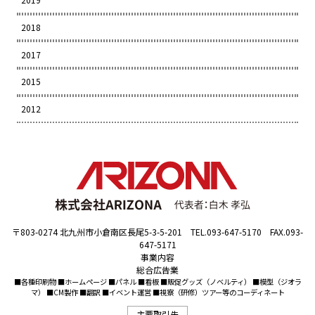
2018
2017
2015
2012
〒803-0274 北九州市小倉南区長尾5-3-5-201 TEL.093-647-5170 FAX.093-
647-5171
事業内容
総合広告業
■各種印刷物 ■ホームページ ■パネル ■看板 ■販促グッズ（ノベルティ） ■模型（ジオラ
マ） ■CM製作 ■翻訳 ■イベント運営 ■視察（研修）ツアー等のコーディネート
主要取引先