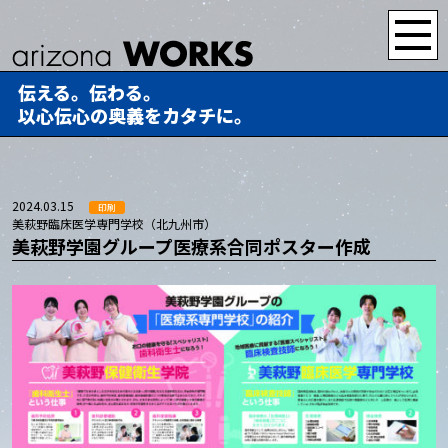
伝える。伝わる。
以心伝心の奥義をカタチに。
2024.03.15
印刷
美萩野臨床医学専門学校（北九州市）
美萩野学園グループ医療系合同ポスター作成