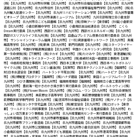
(株)【北九州市】
北九州市科学館【北九州市】
北九州市社会福祉協議会【北九州市】
北九州市
道路公社【北九州市】
北九州市役所【北九州市】
北九州保育福祉専門学校【北九州市】
(株)北
九州輸入促進センター【北九州市】
北九州リハビリテーション学院【北九州市】
北九州市響灘
ビオトープ【北九州市】
北九州市漫画ミュージアム【北九州市】
九州北部税理士会小倉支部
【北九州市】
北九州市立こども図書館【北九州市】
(株)京映アーツ【東京都】
(社福)小倉新栄
会【北九州市】
小倉日新館中学校【北九州市】
小倉南区自治総連合会【北九州市】
こくら
Dream実行委員【北九州市】
西部ガス(株)【北九州市】
西部ガスエネルギー(株)【北九州市】
西部ガスリアルライフ北九州(株)【北九州市】
皿倉山プレミアム夜景の日実行委員会【北九州
市】
サンシャインフォーラム福岡【北九州市】
(一社)資源循環ネットワーク【北九州市】
真颯
館高等学校【北九州市】
(株)新美【北九州市】
新門司病院【北九州市】
(株)スターフライヤー
【北九州市】
全国科学館連携協議会【北九州市】
全国かくれキリシタン研究会【北九州市】
第一生命保険(株)【下関市】
(株)タカギ【北九州市】
(株)たけみや【北九州市】
東港運輸(株)
【北九州市】
(株)トライスターフーズ【北九州市】
(株)長崎材木店一級建築士事務所【古賀
市】
中邑和稔税理士事務所【北九州市】
西日本工業大学【北九州市】
西日本ペットボトルリ
サイクル(株)【北九州市】
ニビシ醤油(株)【古賀市】
西日本テクノシステム(株)【福岡市】
(公
財)日本水道協会【東京都】
ハートランド平尾台(株）【北九州市】
(株)ハートピア【北九州
市】
(株)博報堂プロダクツ【福岡市】
(株)ハナダ建設【福津市】
東田ミュージアムパーク【北
九州市】
ひびき灘開発(株)【北九州市】
福岡県環境部【福岡県】
福岡県立小倉工業高等学校
【北九州市】
豊前海一粒かきのかき焼き祭り実行委員会【北九州市】
ポールトゥウィン(株)
【北九州市】
(株)Flower Bloom【北九州市】
(株)フロム・ワン【北九州市】
松井社会保険労
務事務所 【北九州市】
美萩野女子高等学校【北九州市】
美萩野保健衛生学院【北九州市】
美
萩野臨床医学専門学校【北九州市】
(福)宮若市社会福祉協議会【宮若市】
(株)ヤノテック【北
九州市】
(株)ヨシタケ住宅企画【北九州市】
(株)郵宣協会【北九州市】
(株)ロボット【東京
都】
ワールドミクニ共同事業体【北九州市】
若松の未来をつくる推進協議会【北九州市】
わ
っしょい百万夏まつり事務局【北九州市】
北九州産業観光センター実行委員会【北九州市】
北
九州市環境局【北九州市】
北九州市都市整備局【北九州市】
北九州市都市戦略局【北九州市】
北九州市都市ブランド創造局【北九州市】
北九州市建設局【北九州市】
北九州市建築都市局
【北九州市】
北九州市公営競技局【北九州市】
北九州市小倉北区役所【北九州市】
北九州市
小倉南区役所【北九州市】
北九州市子ども家庭局【北九州市】
北九州市港湾空港局【北九州
市】
北九州市財政・変革局【北九州市】
北九州市産業経済局【北九州市】
北九州市消防局