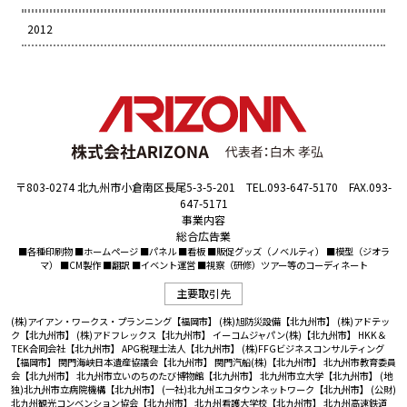
2012
〒803-0274 北九州市小倉南区長尾5-3-5-201 TEL.093-647-5170 FAX.093-
647-5171
事業内容
総合広告業
■各種印刷物 ■ホームページ ■パネル ■看板 ■販促グッズ（ノベルティ） ■模型（ジオラ
マ） ■CM製作 ■翻訳 ■イベント運営 ■視察（研修）ツアー等のコーディネート
主要取引先
(株)アイアン・ワークス・プランニング【福岡市】
(株)旭防災設備【北九州市】
(株)アドテッ
ク【北九州市】
(株)アドフレックス【北九州市】
イーコムジャパン(株)【北九州市】
HKK＆
TEK合同会社【北九州市】
APG税理士法人【北九州市】
(株)FFGビジネスコンサルティング
【福岡市】
関門海峡日本遺産協議会【北九州市】
関門汽船(株)【北九州市】
北九州市教育委員
会【北九州市】
北九州市立いのちのたび博物館【北九州市】
北九州市立大学【北九州市】
(地
独)北九州市立病院機構【北九州市】
(一社)北九州エコタウンネットワーク【北九州市】
(公財)
北九州観光コンベンション協会【北九州市】
北九州看護大学校【北九州市】
北九州高速鉄道