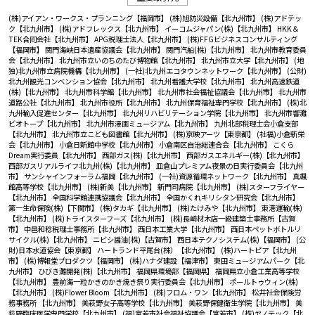
(株)アイアン・ワークス・プランニング【福岡市】
(株)旭防災設備【北九州市】
(株)アドテッ
ク【北九州市】
(株)アドフレックス【北九州市】
イーコムジャパン(株)【北九州市】
HKK＆
TEK合同会社【北九州市】
APG税理士法人【北九州市】
(株)FFGビジネスコンサルティング
【福岡市】
関門海峡日本遺産協議会【北九州市】
関門汽船(株)【北九州市】
北九州市教育委員
会【北九州市】
北九州市立いのちのたび博物館【北九州市】
北九州市立大学【北九州市】
(地
独)北九州市立病院機構【北九州市】
(一社)北九州エコタウンネットワーク【北九州市】
(公財)
北九州観光コンベンション協会【北九州市】
北九州看護大学校【北九州市】
北九州高速鉄道
(株)【北九州市】
北九州市科学館【北九州市】
北九州市社会福祉協議会【北九州市】
北九州市
道路公社【北九州市】
北九州市役所【北九州市】
北九州保育福祉専門学校【北九州市】
(株)北
九州輸入促進センター【北九州市】
北九州リハビリテーション学院【北九州市】
北九州市響灘
ビオトープ【北九州市】
北九州市漫画ミュージアム【北九州市】
九州北部税理士会小倉支部
【北九州市】
北九州市立こども図書館【北九州市】
(株)京映アーツ【東京都】
(社福)小倉新栄
会【北九州市】
小倉日新館中学校【北九州市】
小倉南区自治総連合会【北九州市】
こくら
Dream実行委員【北九州市】
西部ガス(株)【北九州市】
西部ガスエネルギー(株)【北九州市】
西部ガスリアルライフ北九州(株)【北九州市】
皿倉山プレミアム夜景の日実行委員会【北九州
市】
サンシャインフォーラム福岡【北九州市】
(一社)資源循環ネットワーク【北九州市】
真颯
館高等学校【北九州市】
(株)新美【北九州市】
新門司病院【北九州市】
(株)スターフライヤー
【北九州市】
全国科学館連携協議会【北九州市】
全国かくれキリシタン研究会【北九州市】
第一生命保険(株)【下関市】
(株)タカギ【北九州市】
(株)たけみや【北九州市】
東港運輸(株)
【北九州市】
(株)トライスターフーズ【北九州市】
(株)長崎材木店一級建築士事務所【古賀
市】
中邑和稔税理士事務所【北九州市】
西日本工業大学【北九州市】
西日本ペットボトルリ
サイクル(株)【北九州市】
ニビシ醤油(株)【古賀市】
西日本テクノシステム(株)【福岡市】
(公
財)日本水道協会【東京都】
ハートランド平尾台(株）【北九州市】
(株)ハートピア【北九州
市】
(株)博報堂プロダクツ【福岡市】
(株)ハナダ建設【福津市】
東田ミュージアムパーク【北
九州市】
ひびき灘開発(株)【北九州市】
福岡県環境部【福岡県】
福岡県立小倉工業高等学校
【北九州市】
豊前海一粒かきのかき焼き祭り実行委員会【北九州市】
ポールトゥウィン(株)
【北九州市】
(株)Flower Bloom【北九州市】
(株)フロム・ワン【北九州市】
松井社会保険労
務事務所 【北九州市】
美萩野女子高等学校【北九州市】
美萩野保健衛生学院【北九州市】
美
萩野臨床医学専門学校【北九州市】
(福)宮若市社会福祉協議会【宮若市】
(株)ヤノテック【北