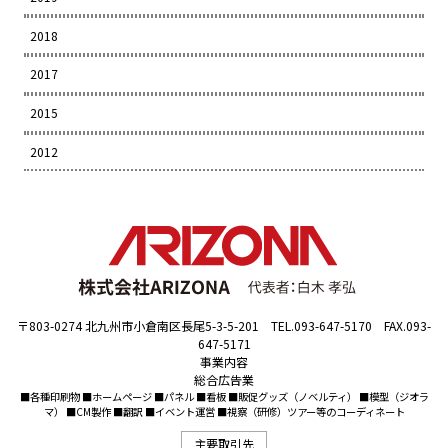
2018
2017
2015
2012
〒803-0274 北九州市小倉南区長尾5-3-5-201 TEL.093-647-5170 FAX.093-
647-5171
事業内容
総合広告業
■各種印刷物 ■ホームページ ■パネル ■看板 ■販促グッズ（ノベルティ） ■模型（ジオラ
マ） ■CM製作 ■翻訳 ■イベント運営 ■視察（研修）ツアー等のコーディネート
主要取引先