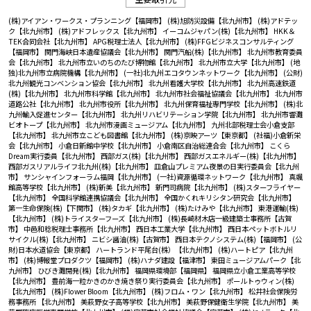
(株)アイアン・ワークス・プランニング【福岡市】
(株)旭防災設備【北九州市】
(株)アドテッ
ク【北九州市】
(株)アドフレックス【北九州市】
イーコムジャパン(株)【北九州市】
HKK＆
TEK合同会社【北九州市】
APG税理士法人【北九州市】
(株)FFGビジネスコンサルティング
【福岡市】
関門海峡日本遺産協議会【北九州市】
関門汽船(株)【北九州市】
北九州市教育委員
会【北九州市】
北九州市立いのちのたび博物館【北九州市】
北九州市立大学【北九州市】
(地
独)北九州市立病院機構【北九州市】
(一社)北九州エコタウンネットワーク【北九州市】
(公財)
北九州観光コンベンション協会【北九州市】
北九州看護大学校【北九州市】
北九州高速鉄道
(株)【北九州市】
北九州市科学館【北九州市】
北九州市社会福祉協議会【北九州市】
北九州市
道路公社【北九州市】
北九州市役所【北九州市】
北九州保育福祉専門学校【北九州市】
(株)北
九州輸入促進センター【北九州市】
北九州リハビリテーション学院【北九州市】
北九州市響灘
ビオトープ【北九州市】
北九州市漫画ミュージアム【北九州市】
九州北部税理士会小倉支部
【北九州市】
北九州市立こども図書館【北九州市】
(株)京映アーツ【東京都】
(社福)小倉新栄
会【北九州市】
小倉日新館中学校【北九州市】
小倉南区自治総連合会【北九州市】
こくら
Dream実行委員【北九州市】
西部ガス(株)【北九州市】
西部ガスエネルギー(株)【北九州市】
西部ガスリアルライフ北九州(株)【北九州市】
皿倉山プレミアム夜景の日実行委員会【北九州
市】
サンシャインフォーラム福岡【北九州市】
(一社)資源循環ネットワーク【北九州市】
真颯
館高等学校【北九州市】
(株)新美【北九州市】
新門司病院【北九州市】
(株)スターフライヤー
【北九州市】
全国科学館連携協議会【北九州市】
全国かくれキリシタン研究会【北九州市】
第一生命保険(株)【下関市】
(株)タカギ【北九州市】
(株)たけみや【北九州市】
東港運輸(株)
【北九州市】
(株)トライスターフーズ【北九州市】
(株)長崎材木店一級建築士事務所【古賀
市】
中邑和稔税理士事務所【北九州市】
西日本工業大学【北九州市】
西日本ペットボトルリ
サイクル(株)【北九州市】
ニビシ醤油(株)【古賀市】
西日本テクノシステム(株)【福岡市】
(公
財)日本水道協会【東京都】
ハートランド平尾台(株）【北九州市】
(株)ハートピア【北九州
市】
(株)博報堂プロダクツ【福岡市】
(株)ハナダ建設【福津市】
東田ミュージアムパーク【北
九州市】
ひびき灘開発(株)【北九州市】
福岡県環境部【福岡県】
福岡県立小倉工業高等学校
【北九州市】
豊前海一粒かきのかき焼き祭り実行委員会【北九州市】
ポールトゥウィン(株)
【北九州市】
(株)Flower Bloom【北九州市】
(株)フロム・ワン【北九州市】
松井社会保険労
務事務所 【北九州市】
美萩野女子高等学校【北九州市】
美萩野保健衛生学院【北九州市】
美