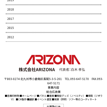
2018
2017
2015
2012
〒803-0274 北九州市小倉南区長尾5-3-5-201 TEL.093-647-5170 FAX.093-
647-5171
事業内容
総合広告業
■各種印刷物 ■ホームページ ■パネル ■看板 ■販促グッズ（ノベルティ） ■模型（ジオラ
マ） ■CM製作 ■翻訳 ■イベント運営 ■視察（研修）ツアー等のコーディネート
主要取引先