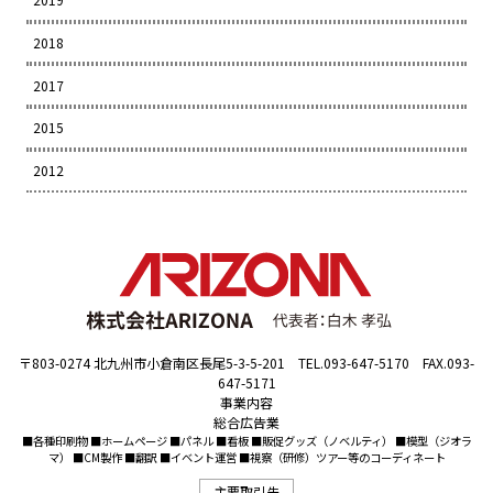
2018
2017
2015
2012
〒803-0274 北九州市小倉南区長尾5-3-5-201 TEL.093-647-5170 FAX.093-
647-5171
事業内容
総合広告業
■各種印刷物 ■ホームページ ■パネル ■看板 ■販促グッズ（ノベルティ） ■模型（ジオラ
マ） ■CM製作 ■翻訳 ■イベント運営 ■視察（研修）ツアー等のコーディネート
主要取引先