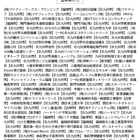
(株)アイアン・ワークス・プランニング【福岡市】
(株)旭防災設備【北九州市】
(株)アドテッ
ク【北九州市】
(株)アドフレックス【北九州市】
イーコムジャパン(株)【北九州市】
HKK＆
TEK合同会社【北九州市】
APG税理士法人【北九州市】
(株)FFGビジネスコンサルティング
【福岡市】
関門海峡日本遺産協議会【北九州市】
関門汽船(株)【北九州市】
北九州市教育委員
会【北九州市】
北九州市立いのちのたび博物館【北九州市】
北九州市立大学【北九州市】
(地
独)北九州市立病院機構【北九州市】
(一社)北九州エコタウンネットワーク【北九州市】
(公財)
北九州観光コンベンション協会【北九州市】
北九州看護大学校【北九州市】
北九州高速鉄道
(株)【北九州市】
北九州市科学館【北九州市】
北九州市社会福祉協議会【北九州市】
北九州市
道路公社【北九州市】
北九州市役所【北九州市】
北九州保育福祉専門学校【北九州市】
(株)北
九州輸入促進センター【北九州市】
北九州リハビリテーション学院【北九州市】
北九州市響灘
ビオトープ【北九州市】
北九州市漫画ミュージアム【北九州市】
九州北部税理士会小倉支部
【北九州市】
北九州市立こども図書館【北九州市】
(株)京映アーツ【東京都】
(社福)小倉新栄
会【北九州市】
小倉日新館中学校【北九州市】
小倉南区自治総連合会【北九州市】
こくら
Dream実行委員【北九州市】
西部ガス(株)【北九州市】
西部ガスエネルギー(株)【北九州市】
西部ガスリアルライフ北九州(株)【北九州市】
皿倉山プレミアム夜景の日実行委員会【北九州
市】
サンシャインフォーラム福岡【北九州市】
(一社)資源循環ネットワーク【北九州市】
真颯
館高等学校【北九州市】
(株)新美【北九州市】
新門司病院【北九州市】
(株)スターフライヤー
【北九州市】
全国科学館連携協議会【北九州市】
全国かくれキリシタン研究会【北九州市】
第一生命保険(株)【下関市】
(株)タカギ【北九州市】
(株)たけみや【北九州市】
東港運輸(株)
【北九州市】
(株)トライスターフーズ【北九州市】
(株)長崎材木店一級建築士事務所【古賀
市】
中邑和稔税理士事務所【北九州市】
西日本工業大学【北九州市】
西日本ペットボトルリ
サイクル(株)【北九州市】
ニビシ醤油(株)【古賀市】
西日本テクノシステム(株)【福岡市】
(公
財)日本水道協会【東京都】
ハートランド平尾台(株）【北九州市】
(株)ハートピア【北九州
市】
(株)博報堂プロダクツ【福岡市】
(株)ハナダ建設【福津市】
東田ミュージアムパーク【北
九州市】
ひびき灘開発(株)【北九州市】
福岡県環境部【福岡県】
福岡県立小倉工業高等学校
【北九州市】
豊前海一粒かきのかき焼き祭り実行委員会【北九州市】
ポールトゥウィン(株)
【北九州市】
(株)Flower Bloom【北九州市】
(株)フロム・ワン【北九州市】
松井社会保険労
務事務所 【北九州市】
美萩野女子高等学校【北九州市】
美萩野保健衛生学院【北九州市】
美