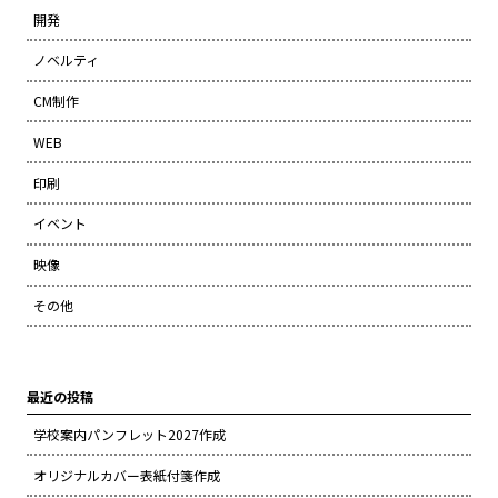
開発
ノベルティ
CM制作
WEB
印刷
イベント
映像
その他
最近の投稿
学校案内パンフレット2027作成
オリジナルカバー表紙付箋作成