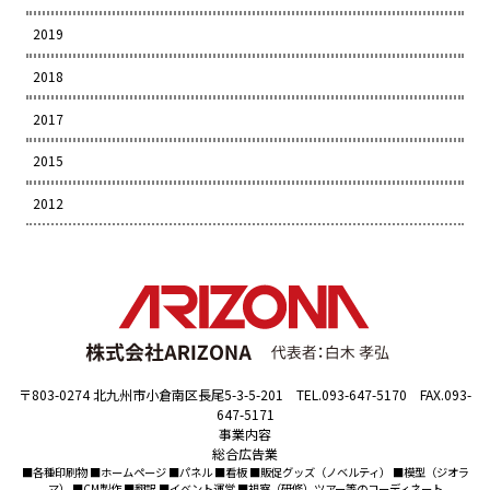
2019
2018
2017
2015
2012
〒803-0274 北九州市小倉南区長尾5-3-5-201 TEL.093-647-5170 FAX.093-
647-5171
事業内容
総合広告業
■各種印刷物 ■ホームページ ■パネル ■看板 ■販促グッズ（ノベルティ） ■模型（ジオラ
マ） ■CM製作 ■翻訳 ■イベント運営 ■視察（研修）ツアー等のコーディネート