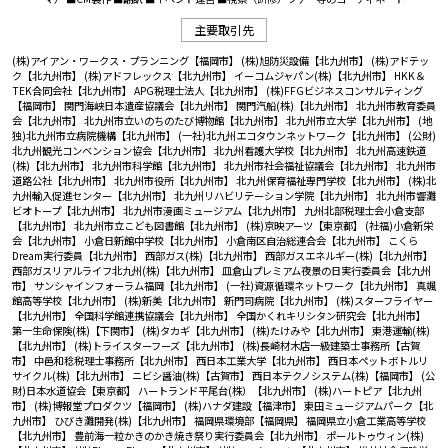
主要取引先
(株)アイアン・ワークス・プランニング【福岡市】
(株)旭防災設備【北九州市】
(株)アドテッ
ク【北九州市】
(株)アドフレックス【北九州市】
イーコムジャパン(株)【北九州市】
HKK＆
TEK合同会社【北九州市】
APG税理士法人【北九州市】
(株)FFGビジネスコンサルティング
【福岡市】
関門海峡日本遺産協議会【北九州市】
関門汽船(株)【北九州市】
北九州市教育委員
会【北九州市】
北九州市立いのちのたび博物館【北九州市】
北九州市立大学【北九州市】
(地
独)北九州市立病院機構【北九州市】
(一社)北九州エコタウンネットワーク【北九州市】
(公財)
北九州観光コンベンション協会【北九州市】
北九州看護大学校【北九州市】
北九州高速鉄道
(株)【北九州市】
北九州市科学館【北九州市】
北九州市社会福祉協議会【北九州市】
北九州市
道路公社【北九州市】
北九州市役所【北九州市】
北九州保育福祉専門学校【北九州市】
(株)北
九州輸入促進センター【北九州市】
北九州リハビリテーション学院【北九州市】
北九州市響灘
ビオトープ【北九州市】
北九州市漫画ミュージアム【北九州市】
九州北部税理士会小倉支部
【北九州市】
北九州市立こども図書館【北九州市】
(株)京映アーツ【東京都】
(社福)小倉新栄
会【北九州市】
小倉日新館中学校【北九州市】
小倉南区自治総連合会【北九州市】
こくら
Dream実行委員【北九州市】
西部ガス(株)【北九州市】
西部ガスエネルギー(株)【北九州市】
西部ガスリアルライフ北九州(株)【北九州市】
皿倉山プレミアム夜景の日実行委員会【北九州
市】
サンシャインフォーラム福岡【北九州市】
(一社)資源循環ネットワーク【北九州市】
真颯
館高等学校【北九州市】
(株)新美【北九州市】
新門司病院【北九州市】
(株)スターフライヤー
【北九州市】
全国科学館連携協議会【北九州市】
全国かくれキリシタン研究会【北九州市】
第一生命保険(株)【下関市】
(株)タカギ【北九州市】
(株)たけみや【北九州市】
東港運輸(株)
【北九州市】
(株)トライスターフーズ【北九州市】
(株)長崎材木店一級建築士事務所【古賀
市】
中邑和稔税理士事務所【北九州市】
西日本工業大学【北九州市】
西日本ペットボトルリ
サイクル(株)【北九州市】
ニビシ醤油(株)【古賀市】
西日本テクノシステム(株)【福岡市】
(公
財)日本水道協会【東京都】
ハートランド平尾台(株）【北九州市】
(株)ハートピア【北九州
市】
(株)博報堂プロダクツ【福岡市】
(株)ハナダ建設【福津市】
東田ミュージアムパーク【北
九州市】
ひびき灘開発(株)【北九州市】
福岡県環境部【福岡県】
福岡県立小倉工業高等学校
【北九州市】
豊前海一粒かきのかき焼き祭り実行委員会【北九州市】
ポールトゥウィン(株)