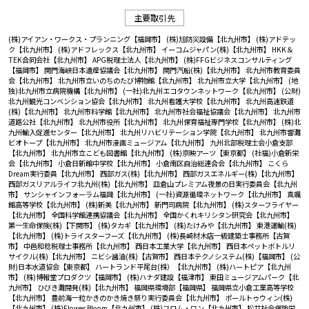
主要取引先
(株)アイアン・ワークス・プランニング【福岡市】
(株)旭防災設備【北九州市】
(株)アドテッ
ク【北九州市】
(株)アドフレックス【北九州市】
イーコムジャパン(株)【北九州市】
HKK＆
TEK合同会社【北九州市】
APG税理士法人【北九州市】
(株)FFGビジネスコンサルティング
【福岡市】
関門海峡日本遺産協議会【北九州市】
関門汽船(株)【北九州市】
北九州市教育委員
会【北九州市】
北九州市立いのちのたび博物館【北九州市】
北九州市立大学【北九州市】
(地
独)北九州市立病院機構【北九州市】
(一社)北九州エコタウンネットワーク【北九州市】
(公財)
北九州観光コンベンション協会【北九州市】
北九州看護大学校【北九州市】
北九州高速鉄道
(株)【北九州市】
北九州市科学館【北九州市】
北九州市社会福祉協議会【北九州市】
北九州市
道路公社【北九州市】
北九州市役所【北九州市】
北九州保育福祉専門学校【北九州市】
(株)北
九州輸入促進センター【北九州市】
北九州リハビリテーション学院【北九州市】
北九州市響灘
ビオトープ【北九州市】
北九州市漫画ミュージアム【北九州市】
九州北部税理士会小倉支部
【北九州市】
北九州市立こども図書館【北九州市】
(株)京映アーツ【東京都】
(社福)小倉新栄
会【北九州市】
小倉日新館中学校【北九州市】
小倉南区自治総連合会【北九州市】
こくら
Dream実行委員【北九州市】
西部ガス(株)【北九州市】
西部ガスエネルギー(株)【北九州市】
西部ガスリアルライフ北九州(株)【北九州市】
皿倉山プレミアム夜景の日実行委員会【北九州
市】
サンシャインフォーラム福岡【北九州市】
(一社)資源循環ネットワーク【北九州市】
真颯
館高等学校【北九州市】
(株)新美【北九州市】
新門司病院【北九州市】
(株)スターフライヤー
【北九州市】
全国科学館連携協議会【北九州市】
全国かくれキリシタン研究会【北九州市】
第一生命保険(株)【下関市】
(株)タカギ【北九州市】
(株)たけみや【北九州市】
東港運輸(株)
【北九州市】
(株)トライスターフーズ【北九州市】
(株)長崎材木店一級建築士事務所【古賀
市】
中邑和稔税理士事務所【北九州市】
西日本工業大学【北九州市】
西日本ペットボトルリ
サイクル(株)【北九州市】
ニビシ醤油(株)【古賀市】
西日本テクノシステム(株)【福岡市】
(公
財)日本水道協会【東京都】
ハートランド平尾台(株）【北九州市】
(株)ハートピア【北九州
市】
(株)博報堂プロダクツ【福岡市】
(株)ハナダ建設【福津市】
東田ミュージアムパーク【北
九州市】
ひびき灘開発(株)【北九州市】
福岡県環境部【福岡県】
福岡県立小倉工業高等学校
【北九州市】
豊前海一粒かきのかき焼き祭り実行委員会【北九州市】
ポールトゥウィン(株)
【北九州市】
(株)Flower Bloom【北九州市】
(株)フロム・ワン【北九州市】
松井社会保険労