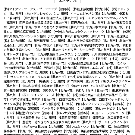
(株)アイアン・ワークス・プランニング【福岡市】
(株)旭防災設備【北九州市】
(株)アドテッ
ク【北九州市】
(株)アドフレックス【北九州市】
イーコムジャパン(株)【北九州市】
HKK＆
TEK合同会社【北九州市】
APG税理士法人【北九州市】
(株)FFGビジネスコンサルティング
【福岡市】
関門海峡日本遺産協議会【北九州市】
関門汽船(株)【北九州市】
北九州市教育委員
会【北九州市】
北九州市立いのちのたび博物館【北九州市】
北九州市立大学【北九州市】
(地
独)北九州市立病院機構【北九州市】
(一社)北九州エコタウンネットワーク【北九州市】
(公財)
北九州観光コンベンション協会【北九州市】
北九州看護大学校【北九州市】
北九州高速鉄道
(株)【北九州市】
北九州市科学館【北九州市】
北九州市社会福祉協議会【北九州市】
北九州市
道路公社【北九州市】
北九州市役所【北九州市】
北九州保育福祉専門学校【北九州市】
(株)北
九州輸入促進センター【北九州市】
北九州リハビリテーション学院【北九州市】
北九州市響灘
ビオトープ【北九州市】
北九州市漫画ミュージアム【北九州市】
九州北部税理士会小倉支部
【北九州市】
北九州市立こども図書館【北九州市】
(株)京映アーツ【東京都】
(社福)小倉新栄
会【北九州市】
小倉日新館中学校【北九州市】
小倉南区自治総連合会【北九州市】
こくら
Dream実行委員【北九州市】
西部ガス(株)【北九州市】
西部ガスエネルギー(株)【北九州市】
西部ガスリアルライフ北九州(株)【北九州市】
皿倉山プレミアム夜景の日実行委員会【北九州
市】
サンシャインフォーラム福岡【北九州市】
(一社)資源循環ネットワーク【北九州市】
真颯
館高等学校【北九州市】
(株)新美【北九州市】
新門司病院【北九州市】
(株)スターフライヤー
【北九州市】
全国科学館連携協議会【北九州市】
全国かくれキリシタン研究会【北九州市】
第一生命保険(株)【下関市】
(株)タカギ【北九州市】
(株)たけみや【北九州市】
東港運輸(株)
【北九州市】
(株)トライスターフーズ【北九州市】
(株)長崎材木店一級建築士事務所【古賀
市】
中邑和稔税理士事務所【北九州市】
西日本工業大学【北九州市】
西日本ペットボトルリ
サイクル(株)【北九州市】
ニビシ醤油(株)【古賀市】
西日本テクノシステム(株)【福岡市】
(公
財)日本水道協会【東京都】
ハートランド平尾台(株）【北九州市】
(株)ハートピア【北九州
市】
(株)博報堂プロダクツ【福岡市】
(株)ハナダ建設【福津市】
東田ミュージアムパーク【北
九州市】
ひびき灘開発(株)【北九州市】
福岡県環境部【福岡県】
福岡県立小倉工業高等学校
【北九州市】
豊前海一粒かきのかき焼き祭り実行委員会【北九州市】
ポールトゥウィン(株)
【北九州市】
(株)Flower Bloom【北九州市】
(株)フロム・ワン【北九州市】
松井社会保険労
務事務所 【北九州市】
美萩野女子高等学校【北九州市】
美萩野保健衛生学院【北九州市】
美