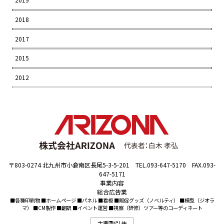
2018
2017
2015
2012
〒803-0274 北九州市小倉南区長尾5-3-5-201 TEL.093-647-5170 FAX.093-
647-5171
事業内容
総合広告業
■各種印刷物 ■ホームページ ■パネル ■看板 ■販促グッズ（ノベルティ） ■模型（ジオラ
マ） ■CM製作 ■翻訳 ■イベント運営 ■視察（研修）ツアー等のコーディネート
主要取引先