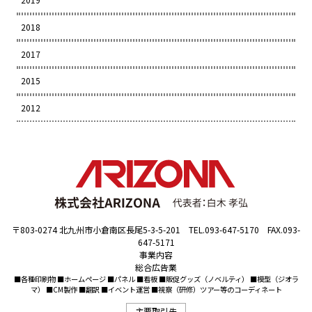
2018
2017
2015
2012
〒803-0274 北九州市小倉南区長尾5-3-5-201 TEL.093-647-5170 FAX.093-
647-5171
事業内容
総合広告業
■各種印刷物 ■ホームページ ■パネル ■看板 ■販促グッズ（ノベルティ） ■模型（ジオラ
マ） ■CM製作 ■翻訳 ■イベント運営 ■視察（研修）ツアー等のコーディネート
主要取引先