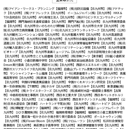
(株)アイアン・ワークス・プランニング【福岡市】
(株)旭防災設備【北九州市】
(株)アドテッ
ク【北九州市】
(株)アドフレックス【北九州市】
イーコムジャパン(株)【北九州市】
HKK＆
TEK合同会社【北九州市】
APG税理士法人【北九州市】
(株)FFGビジネスコンサルティング
【福岡市】
関門海峡日本遺産協議会【北九州市】
関門汽船(株)【北九州市】
北九州市教育委員
会【北九州市】
北九州市立いのちのたび博物館【北九州市】
北九州市立大学【北九州市】
(地
独)北九州市立病院機構【北九州市】
(一社)北九州エコタウンネットワーク【北九州市】
(公財)
北九州観光コンベンション協会【北九州市】
北九州看護大学校【北九州市】
北九州高速鉄道
(株)【北九州市】
北九州市科学館【北九州市】
北九州市社会福祉協議会【北九州市】
北九州市
道路公社【北九州市】
北九州市役所【北九州市】
北九州保育福祉専門学校【北九州市】
(株)北
九州輸入促進センター【北九州市】
北九州リハビリテーション学院【北九州市】
北九州市響灘
ビオトープ【北九州市】
北九州市漫画ミュージアム【北九州市】
九州北部税理士会小倉支部
【北九州市】
北九州市立こども図書館【北九州市】
(株)京映アーツ【東京都】
(社福)小倉新栄
会【北九州市】
小倉日新館中学校【北九州市】
小倉南区自治総連合会【北九州市】
こくら
Dream実行委員【北九州市】
西部ガス(株)【北九州市】
西部ガスエネルギー(株)【北九州市】
西部ガスリアルライフ北九州(株)【北九州市】
皿倉山プレミアム夜景の日実行委員会【北九州
市】
サンシャインフォーラム福岡【北九州市】
(一社)資源循環ネットワーク【北九州市】
真颯
館高等学校【北九州市】
(株)新美【北九州市】
新門司病院【北九州市】
(株)スターフライヤー
【北九州市】
全国科学館連携協議会【北九州市】
全国かくれキリシタン研究会【北九州市】
第一生命保険(株)【下関市】
(株)タカギ【北九州市】
(株)たけみや【北九州市】
東港運輸(株)
【北九州市】
(株)トライスターフーズ【北九州市】
(株)長崎材木店一級建築士事務所【古賀
市】
中邑和稔税理士事務所【北九州市】
西日本工業大学【北九州市】
西日本ペットボトルリ
サイクル(株)【北九州市】
ニビシ醤油(株)【古賀市】
西日本テクノシステム(株)【福岡市】
(公
財)日本水道協会【東京都】
ハートランド平尾台(株）【北九州市】
(株)ハートピア【北九州
市】
(株)博報堂プロダクツ【福岡市】
(株)ハナダ建設【福津市】
東田ミュージアムパーク【北
九州市】
ひびき灘開発(株)【北九州市】
福岡県環境部【福岡県】
福岡県立小倉工業高等学校
【北九州市】
豊前海一粒かきのかき焼き祭り実行委員会【北九州市】
ポールトゥウィン(株)
【北九州市】
(株)Flower Bloom【北九州市】
(株)フロム・ワン【北九州市】
松井社会保険労
務事務所 【北九州市】
美萩野女子高等学校【北九州市】
美萩野保健衛生学院【北九州市】
美