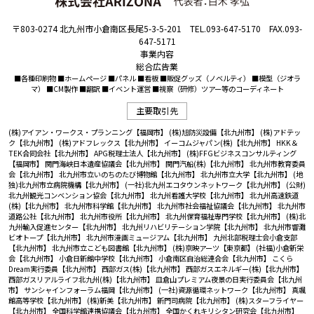
〒803-0274 北九州市小倉南区長尾5-3-5-201 TEL.093-647-5170 FAX.093-
647-5171
事業内容
総合広告業
■各種印刷物 ■ホームページ ■パネル ■看板 ■販促グッズ（ノベルティ） ■模型（ジオラ
マ） ■CM製作 ■翻訳 ■イベント運営 ■視察（研修）ツアー等のコーディネート
主要取引先
(株)アイアン・ワークス・プランニング【福岡市】
(株)旭防災設備【北九州市】
(株)アドテッ
ク【北九州市】
(株)アドフレックス【北九州市】
イーコムジャパン(株)【北九州市】
HKK＆
TEK合同会社【北九州市】
APG税理士法人【北九州市】
(株)FFGビジネスコンサルティング
【福岡市】
関門海峡日本遺産協議会【北九州市】
関門汽船(株)【北九州市】
北九州市教育委員
会【北九州市】
北九州市立いのちのたび博物館【北九州市】
北九州市立大学【北九州市】
(地
独)北九州市立病院機構【北九州市】
(一社)北九州エコタウンネットワーク【北九州市】
(公財)
北九州観光コンベンション協会【北九州市】
北九州看護大学校【北九州市】
北九州高速鉄道
(株)【北九州市】
北九州市科学館【北九州市】
北九州市社会福祉協議会【北九州市】
北九州市
道路公社【北九州市】
北九州市役所【北九州市】
北九州保育福祉専門学校【北九州市】
(株)北
九州輸入促進センター【北九州市】
北九州リハビリテーション学院【北九州市】
北九州市響灘
ビオトープ【北九州市】
北九州市漫画ミュージアム【北九州市】
九州北部税理士会小倉支部
【北九州市】
北九州市立こども図書館【北九州市】
(株)京映アーツ【東京都】
(社福)小倉新栄
会【北九州市】
小倉日新館中学校【北九州市】
小倉南区自治総連合会【北九州市】
こくら
Dream実行委員【北九州市】
西部ガス(株)【北九州市】
西部ガスエネルギー(株)【北九州市】
西部ガスリアルライフ北九州(株)【北九州市】
皿倉山プレミアム夜景の日実行委員会【北九州
市】
サンシャインフォーラム福岡【北九州市】
(一社)資源循環ネットワーク【北九州市】
真颯
館高等学校【北九州市】
(株)新美【北九州市】
新門司病院【北九州市】
(株)スターフライヤー
【北九州市】
全国科学館連携協議会【北九州市】
全国かくれキリシタン研究会【北九州市】