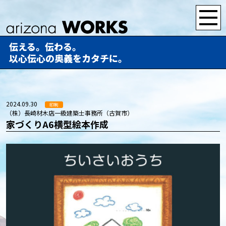
伝える。伝わる。
以心伝心の奥義をカタチに。
2024.09.30
印刷
（株）長崎材木店一級建築士事務所（古賀市）
家づくりA6横型絵本作成