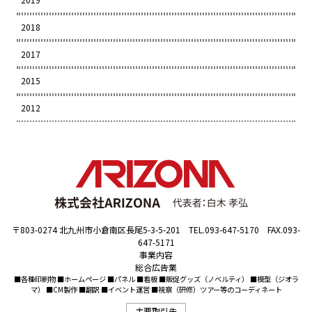
2018
2017
2015
2012
〒803-0274 北九州市小倉南区長尾5-3-5-201 TEL.093-647-5170 FAX.093-
647-5171
事業内容
総合広告業
■各種印刷物 ■ホームページ ■パネル ■看板 ■販促グッズ（ノベルティ） ■模型（ジオラ
マ） ■CM製作 ■翻訳 ■イベント運営 ■視察（研修）ツアー等のコーディネート
主要取引先