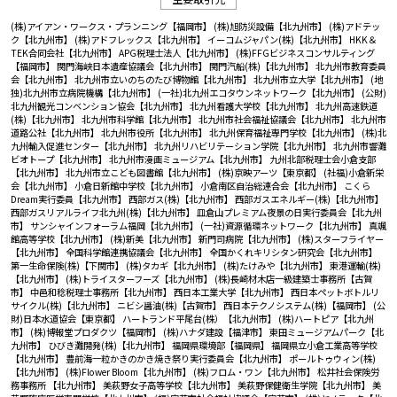
(株)アイアン・ワークス・プランニング【福岡市】
(株)旭防災設備【北九州市】
(株)アドテッ
ク【北九州市】
(株)アドフレックス【北九州市】
イーコムジャパン(株)【北九州市】
HKK＆
TEK合同会社【北九州市】
APG税理士法人【北九州市】
(株)FFGビジネスコンサルティング
【福岡市】
関門海峡日本遺産協議会【北九州市】
関門汽船(株)【北九州市】
北九州市教育委員
会【北九州市】
北九州市立いのちのたび博物館【北九州市】
北九州市立大学【北九州市】
(地
独)北九州市立病院機構【北九州市】
(一社)北九州エコタウンネットワーク【北九州市】
(公財)
北九州観光コンベンション協会【北九州市】
北九州看護大学校【北九州市】
北九州高速鉄道
(株)【北九州市】
北九州市科学館【北九州市】
北九州市社会福祉協議会【北九州市】
北九州市
道路公社【北九州市】
北九州市役所【北九州市】
北九州保育福祉専門学校【北九州市】
(株)北
九州輸入促進センター【北九州市】
北九州リハビリテーション学院【北九州市】
北九州市響灘
ビオトープ【北九州市】
北九州市漫画ミュージアム【北九州市】
九州北部税理士会小倉支部
【北九州市】
北九州市立こども図書館【北九州市】
(株)京映アーツ【東京都】
(社福)小倉新栄
会【北九州市】
小倉日新館中学校【北九州市】
小倉南区自治総連合会【北九州市】
こくら
Dream実行委員【北九州市】
西部ガス(株)【北九州市】
西部ガスエネルギー(株)【北九州市】
西部ガスリアルライフ北九州(株)【北九州市】
皿倉山プレミアム夜景の日実行委員会【北九州
市】
サンシャインフォーラム福岡【北九州市】
(一社)資源循環ネットワーク【北九州市】
真颯
館高等学校【北九州市】
(株)新美【北九州市】
新門司病院【北九州市】
(株)スターフライヤー
【北九州市】
全国科学館連携協議会【北九州市】
全国かくれキリシタン研究会【北九州市】
第一生命保険(株)【下関市】
(株)タカギ【北九州市】
(株)たけみや【北九州市】
東港運輸(株)
【北九州市】
(株)トライスターフーズ【北九州市】
(株)長崎材木店一級建築士事務所【古賀
市】
中邑和稔税理士事務所【北九州市】
西日本工業大学【北九州市】
西日本ペットボトルリ
サイクル(株)【北九州市】
ニビシ醤油(株)【古賀市】
西日本テクノシステム(株)【福岡市】
(公
財)日本水道協会【東京都】
ハートランド平尾台(株）【北九州市】
(株)ハートピア【北九州
市】
(株)博報堂プロダクツ【福岡市】
(株)ハナダ建設【福津市】
東田ミュージアムパーク【北
九州市】
ひびき灘開発(株)【北九州市】
福岡県環境部【福岡県】
福岡県立小倉工業高等学校
【北九州市】
豊前海一粒かきのかき焼き祭り実行委員会【北九州市】
ポールトゥウィン(株)
【北九州市】
(株)Flower Bloom【北九州市】
(株)フロム・ワン【北九州市】
松井社会保険労
務事務所 【北九州市】
美萩野女子高等学校【北九州市】
美萩野保健衛生学院【北九州市】
美