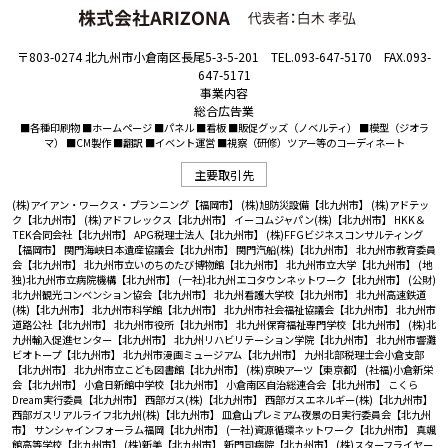
〒803-0274 北九州市小倉南区長尾5-3-5-201 TEL.093-647-5170 FAX.093-
647-5171
事業内容
総合広告業
■各種印刷物 ■ホームページ ■パネル ■看板 ■販促グッズ（ノベルティ） ■模型（ジオラ
マ） ■CM製作 ■翻訳 ■イベント運営 ■視察（研修）ツアー等のコーディネート
主要取引先
(株)アイアン・ワークス・プランニング【福岡市】
(株)旭防災設備【北九州市】
(株)アドテッ
ク【北九州市】
(株)アドフレックス【北九州市】
イーコムジャパン(株)【北九州市】
HKK＆
TEK合同会社【北九州市】
APG税理士法人【北九州市】
(株)FFGビジネスコンサルティング
【福岡市】
関門海峡日本遺産協議会【北九州市】
関門汽船(株)【北九州市】
北九州市教育委員
会【北九州市】
北九州市立いのちのたび博物館【北九州市】
北九州市立大学【北九州市】
(地
独)北九州市立病院機構【北九州市】
(一社)北九州エコタウンネットワーク【北九州市】
(公財)
北九州観光コンベンション協会【北九州市】
北九州看護大学校【北九州市】
北九州高速鉄道
(株)【北九州市】
北九州市科学館【北九州市】
北九州市社会福祉協議会【北九州市】
北九州市
道路公社【北九州市】
北九州市役所【北九州市】
北九州保育福祉専門学校【北九州市】
(株)北
九州輸入促進センター【北九州市】
北九州リハビリテーション学院【北九州市】
北九州市響灘
ビオトープ【北九州市】
北九州市漫画ミュージアム【北九州市】
九州北部税理士会小倉支部
【北九州市】
北九州市立こども図書館【北九州市】
(株)京映アーツ【東京都】
(社福)小倉新栄
会【北九州市】
小倉日新館中学校【北九州市】
小倉南区自治総連合会【北九州市】
こくら
Dream実行委員【北九州市】
西部ガス(株)【北九州市】
西部ガスエネルギー(株)【北九州市】
西部ガスリアルライフ北九州(株)【北九州市】
皿倉山プレミアム夜景の日実行委員会【北九州
市】
サンシャインフォーラム福岡【北九州市】
(一社)資源循環ネットワーク【北九州市】
真颯
館高等学校【北九州市】
(株)新美【北九州市】
新門司病院【北九州市】
(株)スターフライヤー