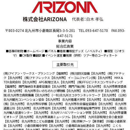
〒803-0274 北九州市小倉南区長尾5-3-5-201 TEL.093-647-5170 FAX.093-
647-5171
事業内容
総合広告業
■各種印刷物 ■ホームページ ■パネル ■看板 ■販促グッズ（ノベルティ） ■模型（ジオラ
マ） ■CM製作 ■翻訳 ■イベント運営 ■視察（研修）ツアー等のコーディネート
主要取引先
(株)アイアン・ワークス・プランニング【福岡市】
(株)旭防災設備【北九州市】
(株)アドテッ
ク【北九州市】
(株)アドフレックス【北九州市】
イーコムジャパン(株)【北九州市】
HKK＆
TEK合同会社【北九州市】
APG税理士法人【北九州市】
(株)FFGビジネスコンサルティング
【福岡市】
関門海峡日本遺産協議会【北九州市】
関門汽船(株)【北九州市】
北九州市教育委員
会【北九州市】
北九州市立いのちのたび博物館【北九州市】
北九州市立大学【北九州市】
(地
独)北九州市立病院機構【北九州市】
(一社)北九州エコタウンネットワーク【北九州市】
(公財)
北九州観光コンベンション協会【北九州市】
北九州看護大学校【北九州市】
北九州高速鉄道
(株)【北九州市】
北九州市科学館【北九州市】
北九州市社会福祉協議会【北九州市】
北九州市
道路公社【北九州市】
北九州市役所【北九州市】
北九州保育福祉専門学校【北九州市】
(株)北
九州輸入促進センター【北九州市】
北九州リハビリテーション学院【北九州市】
北九州市響灘
ビオトープ【北九州市】
北九州市漫画ミュージアム【北九州市】
九州北部税理士会小倉支部
【北九州市】
北九州市立こども図書館【北九州市】
(株)京映アーツ【東京都】
(社福)小倉新栄
会【北九州市】
小倉日新館中学校【北九州市】
小倉南区自治総連合会【北九州市】
こくら
Dream実行委員【北九州市】
西部ガス(株)【北九州市】
西部ガスエネルギー(株)【北九州市】