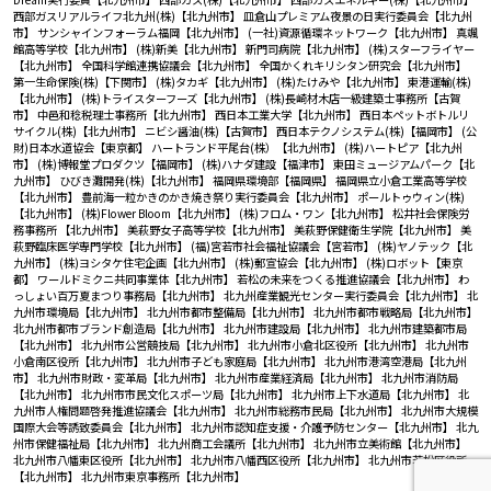
西部ガスリアルライフ北九州(株)【北九州市】
皿倉山プレミアム夜景の日実行委員会【北九州
市】
サンシャインフォーラム福岡【北九州市】
(一社)資源循環ネットワーク【北九州市】
真颯
館高等学校【北九州市】
(株)新美【北九州市】
新門司病院【北九州市】
(株)スターフライヤー
【北九州市】
全国科学館連携協議会【北九州市】
全国かくれキリシタン研究会【北九州市】
第一生命保険(株)【下関市】
(株)タカギ【北九州市】
(株)たけみや【北九州市】
東港運輸(株)
【北九州市】
(株)トライスターフーズ【北九州市】
(株)長崎材木店一級建築士事務所【古賀
市】
中邑和稔税理士事務所【北九州市】
西日本工業大学【北九州市】
西日本ペットボトルリ
サイクル(株)【北九州市】
ニビシ醤油(株)【古賀市】
西日本テクノシステム(株)【福岡市】
(公
財)日本水道協会【東京都】
ハートランド平尾台(株）【北九州市】
(株)ハートピア【北九州
市】
(株)博報堂プロダクツ【福岡市】
(株)ハナダ建設【福津市】
東田ミュージアムパーク【北
九州市】
ひびき灘開発(株)【北九州市】
福岡県環境部【福岡県】
福岡県立小倉工業高等学校
【北九州市】
豊前海一粒かきのかき焼き祭り実行委員会【北九州市】
ポールトゥウィン(株)
【北九州市】
(株)Flower Bloom【北九州市】
(株)フロム・ワン【北九州市】
松井社会保険労
務事務所 【北九州市】
美萩野女子高等学校【北九州市】
美萩野保健衛生学院【北九州市】
美
萩野臨床医学専門学校【北九州市】
(福)宮若市社会福祉協議会【宮若市】
(株)ヤノテック【北
九州市】
(株)ヨシタケ住宅企画【北九州市】
(株)郵宣協会【北九州市】
(株)ロボット【東京
都】
ワールドミクニ共同事業体【北九州市】
若松の未来をつくる推進協議会【北九州市】
わ
っしょい百万夏まつり事務局【北九州市】
北九州産業観光センター実行委員会【北九州市】
北
九州市環境局【北九州市】
北九州市都市整備局【北九州市】
北九州市都市戦略局【北九州市】
北九州市都市ブランド創造局【北九州市】
北九州市建設局【北九州市】
北九州市建築都市局
【北九州市】
北九州市公営競技局【北九州市】
北九州市小倉北区役所【北九州市】
北九州市
小倉南区役所【北九州市】
北九州市子ども家庭局【北九州市】
北九州市港湾空港局【北九州
市】
北九州市財政・変革局【北九州市】
北九州市産業経済局【北九州市】
北九州市消防局
【北九州市】
北九州市市民文化スポーツ局【北九州市】
北九州市上下水道局【北九州市】
北
九州市人権問題啓発推進協議会【北九州市】
北九州市総務市民局【北九州市】
北九州市大規模
国際大会等誘致委員会【北九州市】
北九州市認知症支援・介護予防センター【北九州市】
北九
州市保健福祉局【北九州市】
北九州商工会議所【北九州市】
北九州市立美術館【北九州市】
北九州市八幡東区役所【北九州市】
北九州市八幡西区役所【北九州市】
北九州市若松区役所
【北九州市】
北九州市東京事務所【北九州市】