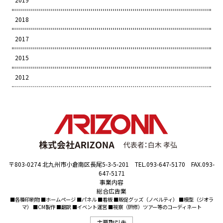
2018
2017
2015
2012
〒803-0274 北九州市小倉南区長尾5-3-5-201 TEL.093-647-5170 FAX.093-
647-5171
事業内容
総合広告業
■各種印刷物 ■ホームページ ■パネル ■看板 ■販促グッズ（ノベルティ） ■模型（ジオラ
マ） ■CM製作 ■翻訳 ■イベント運営 ■視察（研修）ツアー等のコーディネート
主要取引先