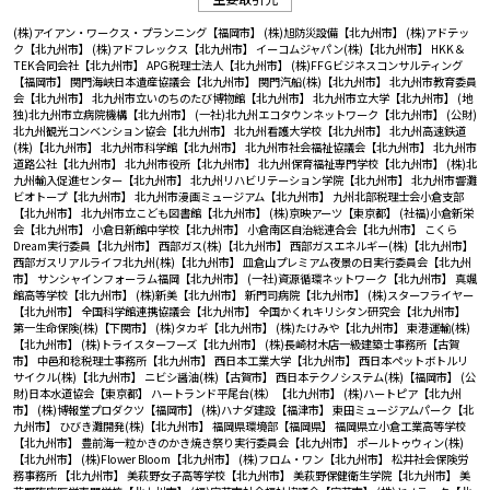
(株)アイアン・ワークス・プランニング【福岡市】
(株)旭防災設備【北九州市】
(株)アドテッ
ク【北九州市】
(株)アドフレックス【北九州市】
イーコムジャパン(株)【北九州市】
HKK＆
TEK合同会社【北九州市】
APG税理士法人【北九州市】
(株)FFGビジネスコンサルティング
【福岡市】
関門海峡日本遺産協議会【北九州市】
関門汽船(株)【北九州市】
北九州市教育委員
会【北九州市】
北九州市立いのちのたび博物館【北九州市】
北九州市立大学【北九州市】
(地
独)北九州市立病院機構【北九州市】
(一社)北九州エコタウンネットワーク【北九州市】
(公財)
北九州観光コンベンション協会【北九州市】
北九州看護大学校【北九州市】
北九州高速鉄道
(株)【北九州市】
北九州市科学館【北九州市】
北九州市社会福祉協議会【北九州市】
北九州市
道路公社【北九州市】
北九州市役所【北九州市】
北九州保育福祉専門学校【北九州市】
(株)北
九州輸入促進センター【北九州市】
北九州リハビリテーション学院【北九州市】
北九州市響灘
ビオトープ【北九州市】
北九州市漫画ミュージアム【北九州市】
九州北部税理士会小倉支部
【北九州市】
北九州市立こども図書館【北九州市】
(株)京映アーツ【東京都】
(社福)小倉新栄
会【北九州市】
小倉日新館中学校【北九州市】
小倉南区自治総連合会【北九州市】
こくら
Dream実行委員【北九州市】
西部ガス(株)【北九州市】
西部ガスエネルギー(株)【北九州市】
西部ガスリアルライフ北九州(株)【北九州市】
皿倉山プレミアム夜景の日実行委員会【北九州
市】
サンシャインフォーラム福岡【北九州市】
(一社)資源循環ネットワーク【北九州市】
真颯
館高等学校【北九州市】
(株)新美【北九州市】
新門司病院【北九州市】
(株)スターフライヤー
【北九州市】
全国科学館連携協議会【北九州市】
全国かくれキリシタン研究会【北九州市】
第一生命保険(株)【下関市】
(株)タカギ【北九州市】
(株)たけみや【北九州市】
東港運輸(株)
【北九州市】
(株)トライスターフーズ【北九州市】
(株)長崎材木店一級建築士事務所【古賀
市】
中邑和稔税理士事務所【北九州市】
西日本工業大学【北九州市】
西日本ペットボトルリ
サイクル(株)【北九州市】
ニビシ醤油(株)【古賀市】
西日本テクノシステム(株)【福岡市】
(公
財)日本水道協会【東京都】
ハートランド平尾台(株）【北九州市】
(株)ハートピア【北九州
市】
(株)博報堂プロダクツ【福岡市】
(株)ハナダ建設【福津市】
東田ミュージアムパーク【北
九州市】
ひびき灘開発(株)【北九州市】
福岡県環境部【福岡県】
福岡県立小倉工業高等学校
【北九州市】
豊前海一粒かきのかき焼き祭り実行委員会【北九州市】
ポールトゥウィン(株)
【北九州市】
(株)Flower Bloom【北九州市】
(株)フロム・ワン【北九州市】
松井社会保険労
務事務所 【北九州市】
美萩野女子高等学校【北九州市】
美萩野保健衛生学院【北九州市】
美