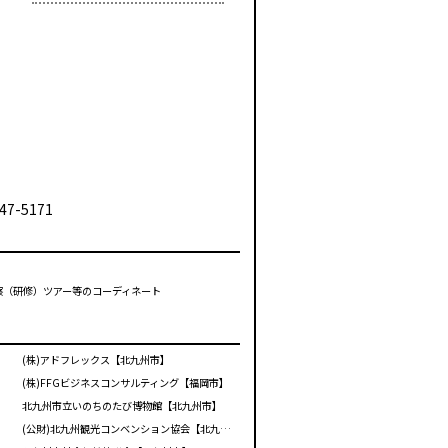
47-5171
視察（研修）ツアー等のコーディネート
(株)アドフレックス【北九州市】
(株)FFGビジネスコンサルティング【福岡市】
北九州市立いのちのたび博物館【北九州市】
(公財)北九州観光コンベンション協会【北九州市】