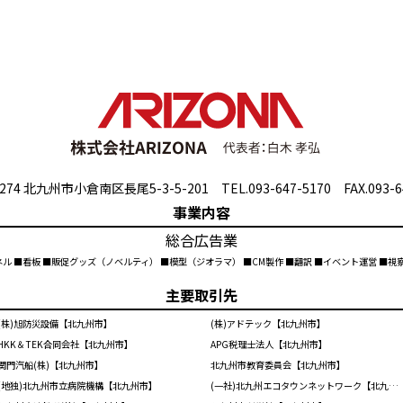
274 北九州市小倉南区長尾5-3-5-201 TEL.093-647-5170 FAX.093-6
事業内容
総合広告業
ネル ■看板 ■販促グッズ（ノベルティ） ■模型（ジオラマ） ■CM製作 ■翻訳 ■イベント運営 ■
主要取引先
(株)旭防災設備【北九州市】
(株)アドテック【北九州市】
HKK＆TEK合同会社【北九州市】
APG税理士法人【北九州市】
関門汽船(株)【北九州市】
北九州市教育委員会【北九州市】
(地独)北九州市立病院機構【北九州市】
(一社)北九州エコタウンネットワーク【北九州市】