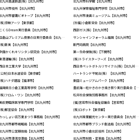
北九州高速鉄道(株)【北九州市】
北九州市科学館【北九州市】
北九州市役所【北九州市】
北九州保育福祉専門学校【北九州市】
北九州市響灘ビオトープ【北九州市】
北九州市漫画ミュージアム【北九州市】
(株)京映アーツ【東京都】
(社福)小倉新栄会【北九州市】
こくらDream実行委員【北九州市】
西部ガス(株)【北九州市】
皿倉山プレミアム夜景の日実行委員会【北九州市】
サンシャインフォーラム福岡【北九州市】
(株)新美【北九州市】
新門司病院【北九州市】
全国かくれキリシタン研究会【北九州市】
第一生命保険(株)【下関市】
東港運輸(株)【北九州市】
(株)トライスターフーズ【北九州市】
西日本工業大学【北九州市】
西日本ペットボトルリサイクル(株)【北九州市】
(公財)日本水道協会【東京都】
ハートランド平尾台(株）【北九州市】
(株)ハナダ建設【福津市】
東田ミュージアムパーク【北九州市】
福岡県立小倉工業高等学校【北九州市】
豊前海一粒かきのかき焼き祭り実行委員会【北九州市】
(株)フロム・ワン【北九州市】
松井社会保険労務事務所 【北九州市】
美萩野臨床医学専門学校【北九州市】
(福)宮若市社会福祉協議会【宮若市】
(株)郵宣協会【北九州市】
(株)ロボット【東京都】
わっしょい百万夏まつり事務局【北九州市】
北九州産業観光センター実行委員会【北九州市】
北九州市都市戦略局【北九州市】
北九州市都市ブランド創造局【北九州市】
北九州市公営競技局【北九州市】
北九州市小倉北区役所【北九州市】
北九州市港湾空港局【北九州市】
北九州市財政・変革局【北九州市】