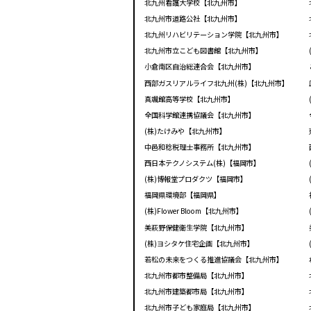
北九州看護大学校【北九州市】
北九州市道路公社【北九州市】
北九州リハビリテーション学院【北九州市】
北九州市立こども図書館【北九州市】
小倉南区自治総連合会【北九州市】
西部ガスリアルライフ北九州(株)【北九州市】
真颯館高等学校【北九州市】
全国科学館連携協議会【北九州市】
(株)たけみや【北九州市】
中邑和稔税理士事務所【北九州市】
西日本テクノシステム(株)【福岡市】
(株)博報堂プロダクツ【福岡市】
福岡県環境部【福岡県】
(株)Flower Bloom【北九州市】
美萩野保健衛生学院【北九州市】
(株)ヨシタケ住宅企画【北九州市】
若松の未来をつくる推進協議会【北九州市】
北九州市都市整備局【北九州市】
北九州市建築都市局【北九州市】
北九州市子ども家庭局【北九州市】