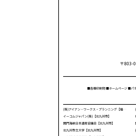
〒803-0
■各種印刷物 ■ホームページ ■パ
(株)アイアン・ワークス・プランニング【福岡市】
イーコムジャパン(株)【北九州市】
関門海峡日本遺産協議会【北九州市】
北九州市立大学【北九州市】