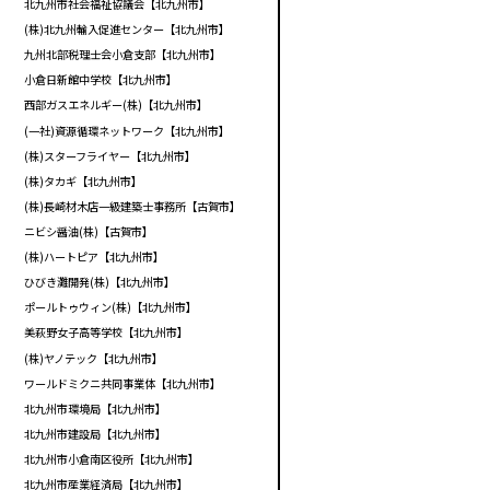
北九州市社会福祉協議会【北九州市】
(株)北九州輸入促進センター【北九州市】
九州北部税理士会小倉支部【北九州市】
小倉日新館中学校【北九州市】
西部ガスエネルギー(株)【北九州市】
(一社)資源循環ネットワーク【北九州市】
(株)スターフライヤー【北九州市】
(株)タカギ【北九州市】
(株)長崎材木店一級建築士事務所【古賀市】
ニビシ醤油(株)【古賀市】
(株)ハートピア【北九州市】
ひびき灘開発(株)【北九州市】
ポールトゥウィン(株)【北九州市】
美萩野女子高等学校【北九州市】
(株)ヤノテック【北九州市】
ワールドミクニ共同事業体【北九州市】
北九州市環境局【北九州市】
北九州市建設局【北九州市】
北九州市小倉南区役所【北九州市】
北九州市産業経済局【北九州市】