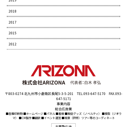
2018
2017
2015
2012
〒803-0274 北九州市小倉南区長尾5-3-5-201 TEL.093-647-5170 FAX.093-
647-5171
事業内容
総合広告業
■各種印刷物 ■ホームページ ■パネル ■看板 ■販促グッズ（ノベルティ） ■模型（ジオラ
マ） ■CM製作 ■翻訳 ■イベント運営 ■視察（研修）ツアー等のコーディネート
主要取引先