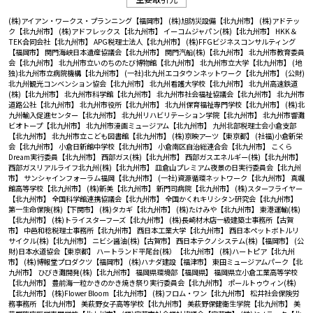
(株)アイアン・ワークス・プランニング【福岡市】
(株)旭防災設備【北九州市】
(株)アドテッ
ク【北九州市】
(株)アドフレックス【北九州市】
イーコムジャパン(株)【北九州市】
HKK＆
TEK合同会社【北九州市】
APG税理士法人【北九州市】
(株)FFGビジネスコンサルティング
【福岡市】
関門海峡日本遺産協議会【北九州市】
関門汽船(株)【北九州市】
北九州市教育委員
会【北九州市】
北九州市立いのちのたび博物館【北九州市】
北九州市立大学【北九州市】
(地
独)北九州市立病院機構【北九州市】
(一社)北九州エコタウンネットワーク【北九州市】
(公財)
北九州観光コンベンション協会【北九州市】
北九州看護大学校【北九州市】
北九州高速鉄道
(株)【北九州市】
北九州市科学館【北九州市】
北九州市社会福祉協議会【北九州市】
北九州市
道路公社【北九州市】
北九州市役所【北九州市】
北九州保育福祉専門学校【北九州市】
(株)北
九州輸入促進センター【北九州市】
北九州リハビリテーション学院【北九州市】
北九州市響灘
ビオトープ【北九州市】
北九州市漫画ミュージアム【北九州市】
九州北部税理士会小倉支部
【北九州市】
北九州市立こども図書館【北九州市】
(株)京映アーツ【東京都】
(社福)小倉新栄
会【北九州市】
小倉日新館中学校【北九州市】
小倉南区自治総連合会【北九州市】
こくら
Dream実行委員【北九州市】
西部ガス(株)【北九州市】
西部ガスエネルギー(株)【北九州市】
西部ガスリアルライフ北九州(株)【北九州市】
皿倉山プレミアム夜景の日実行委員会【北九州
市】
サンシャインフォーラム福岡【北九州市】
(一社)資源循環ネットワーク【北九州市】
真颯
館高等学校【北九州市】
(株)新美【北九州市】
新門司病院【北九州市】
(株)スターフライヤー
【北九州市】
全国科学館連携協議会【北九州市】
全国かくれキリシタン研究会【北九州市】
第一生命保険(株)【下関市】
(株)タカギ【北九州市】
(株)たけみや【北九州市】
東港運輸(株)
【北九州市】
(株)トライスターフーズ【北九州市】
(株)長崎材木店一級建築士事務所【古賀
市】
中邑和稔税理士事務所【北九州市】
西日本工業大学【北九州市】
西日本ペットボトルリ
サイクル(株)【北九州市】
ニビシ醤油(株)【古賀市】
西日本テクノシステム(株)【福岡市】
(公
財)日本水道協会【東京都】
ハートランド平尾台(株）【北九州市】
(株)ハートピア【北九州
市】
(株)博報堂プロダクツ【福岡市】
(株)ハナダ建設【福津市】
東田ミュージアムパーク【北
九州市】
ひびき灘開発(株)【北九州市】
福岡県環境部【福岡県】
福岡県立小倉工業高等学校
【北九州市】
豊前海一粒かきのかき焼き祭り実行委員会【北九州市】
ポールトゥウィン(株)
【北九州市】
(株)Flower Bloom【北九州市】
(株)フロム・ワン【北九州市】
松井社会保険労
務事務所 【北九州市】
美萩野女子高等学校【北九州市】
美萩野保健衛生学院【北九州市】
美