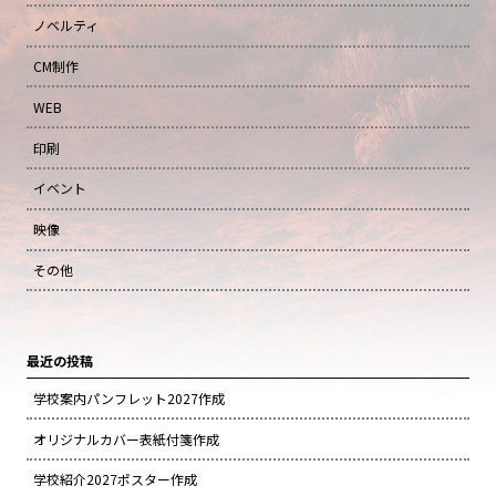
ノベルティ
CM制作
WEB
印刷
イベント
映像
その他
最近の投稿
学校案内パンフレット2027作成
オリジナルカバー表紙付箋作成
学校紹介2027ポスター作成