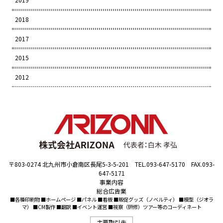
2018
2017
2015
2012
〒803-0274 北九州市小倉南区長尾5-3-5-201 TEL.093-647-5170 FAX.093-
647-5171
事業内容
総合広告業
■各種印刷物 ■ホームページ ■パネル ■看板 ■販促グッズ（ノベルティ） ■模型（ジオラ
マ） ■CM製作 ■翻訳 ■イベント運営 ■視察（研修）ツアー等のコーディネート
主要取引先