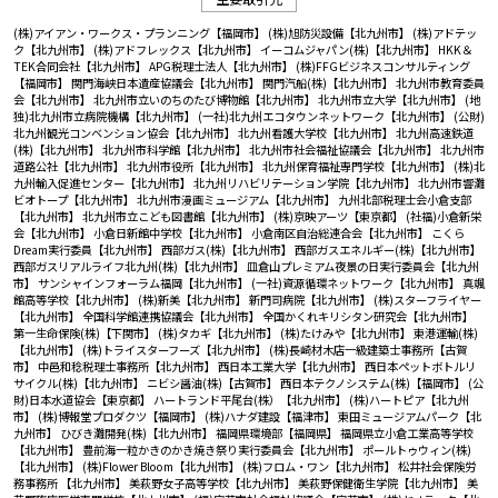
(株)アイアン・ワークス・プランニング【福岡市】
(株)旭防災設備【北九州市】
(株)アドテッ
ク【北九州市】
(株)アドフレックス【北九州市】
イーコムジャパン(株)【北九州市】
HKK＆
TEK合同会社【北九州市】
APG税理士法人【北九州市】
(株)FFGビジネスコンサルティング
【福岡市】
関門海峡日本遺産協議会【北九州市】
関門汽船(株)【北九州市】
北九州市教育委員
会【北九州市】
北九州市立いのちのたび博物館【北九州市】
北九州市立大学【北九州市】
(地
独)北九州市立病院機構【北九州市】
(一社)北九州エコタウンネットワーク【北九州市】
(公財)
北九州観光コンベンション協会【北九州市】
北九州看護大学校【北九州市】
北九州高速鉄道
(株)【北九州市】
北九州市科学館【北九州市】
北九州市社会福祉協議会【北九州市】
北九州市
道路公社【北九州市】
北九州市役所【北九州市】
北九州保育福祉専門学校【北九州市】
(株)北
九州輸入促進センター【北九州市】
北九州リハビリテーション学院【北九州市】
北九州市響灘
ビオトープ【北九州市】
北九州市漫画ミュージアム【北九州市】
九州北部税理士会小倉支部
【北九州市】
北九州市立こども図書館【北九州市】
(株)京映アーツ【東京都】
(社福)小倉新栄
会【北九州市】
小倉日新館中学校【北九州市】
小倉南区自治総連合会【北九州市】
こくら
Dream実行委員【北九州市】
西部ガス(株)【北九州市】
西部ガスエネルギー(株)【北九州市】
西部ガスリアルライフ北九州(株)【北九州市】
皿倉山プレミアム夜景の日実行委員会【北九州
市】
サンシャインフォーラム福岡【北九州市】
(一社)資源循環ネットワーク【北九州市】
真颯
館高等学校【北九州市】
(株)新美【北九州市】
新門司病院【北九州市】
(株)スターフライヤー
【北九州市】
全国科学館連携協議会【北九州市】
全国かくれキリシタン研究会【北九州市】
第一生命保険(株)【下関市】
(株)タカギ【北九州市】
(株)たけみや【北九州市】
東港運輸(株)
【北九州市】
(株)トライスターフーズ【北九州市】
(株)長崎材木店一級建築士事務所【古賀
市】
中邑和稔税理士事務所【北九州市】
西日本工業大学【北九州市】
西日本ペットボトルリ
サイクル(株)【北九州市】
ニビシ醤油(株)【古賀市】
西日本テクノシステム(株)【福岡市】
(公
財)日本水道協会【東京都】
ハートランド平尾台(株）【北九州市】
(株)ハートピア【北九州
市】
(株)博報堂プロダクツ【福岡市】
(株)ハナダ建設【福津市】
東田ミュージアムパーク【北
九州市】
ひびき灘開発(株)【北九州市】
福岡県環境部【福岡県】
福岡県立小倉工業高等学校
【北九州市】
豊前海一粒かきのかき焼き祭り実行委員会【北九州市】
ポールトゥウィン(株)
【北九州市】
(株)Flower Bloom【北九州市】
(株)フロム・ワン【北九州市】
松井社会保険労
務事務所 【北九州市】
美萩野女子高等学校【北九州市】
美萩野保健衛生学院【北九州市】
美