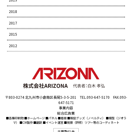
2018
2017
2015
2012
〒803-0274 北九州市小倉南区長尾5-3-5-201 TEL.093-647-5170 FAX.093-
647-5171
事業内容
総合広告業
■各種印刷物 ■ホームページ ■パネル ■看板 ■販促グッズ（ノベルティ） ■模型（ジオラ
マ） ■CM製作 ■翻訳 ■イベント運営 ■視察（研修）ツアー等のコーディネート
主要取引先