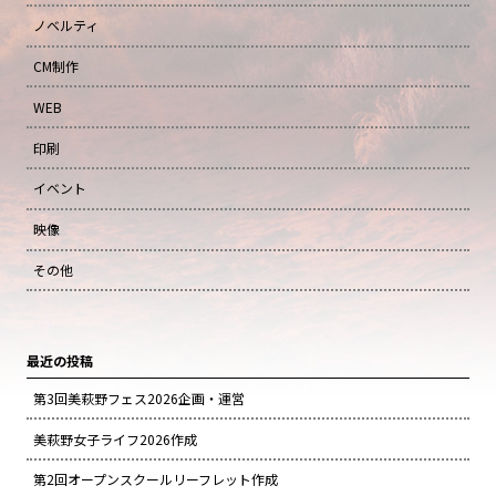
ノベルティ
CM制作
WEB
印刷
イベント
映像
その他
最近の投稿
第3回美萩野フェス2026企画・運営
美萩野女子ライフ2026作成
第2回オープンスクールリーフレット作成