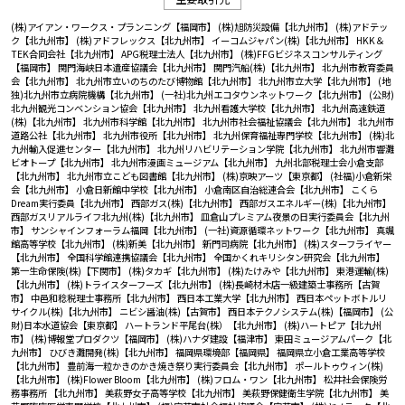
(株)アイアン・ワークス・プランニング【福岡市】
(株)旭防災設備【北九州市】
(株)アドテッ
ク【北九州市】
(株)アドフレックス【北九州市】
イーコムジャパン(株)【北九州市】
HKK＆
TEK合同会社【北九州市】
APG税理士法人【北九州市】
(株)FFGビジネスコンサルティング
【福岡市】
関門海峡日本遺産協議会【北九州市】
関門汽船(株)【北九州市】
北九州市教育委員
会【北九州市】
北九州市立いのちのたび博物館【北九州市】
北九州市立大学【北九州市】
(地
独)北九州市立病院機構【北九州市】
(一社)北九州エコタウンネットワーク【北九州市】
(公財)
北九州観光コンベンション協会【北九州市】
北九州看護大学校【北九州市】
北九州高速鉄道
(株)【北九州市】
北九州市科学館【北九州市】
北九州市社会福祉協議会【北九州市】
北九州市
道路公社【北九州市】
北九州市役所【北九州市】
北九州保育福祉専門学校【北九州市】
(株)北
九州輸入促進センター【北九州市】
北九州リハビリテーション学院【北九州市】
北九州市響灘
ビオトープ【北九州市】
北九州市漫画ミュージアム【北九州市】
九州北部税理士会小倉支部
【北九州市】
北九州市立こども図書館【北九州市】
(株)京映アーツ【東京都】
(社福)小倉新栄
会【北九州市】
小倉日新館中学校【北九州市】
小倉南区自治総連合会【北九州市】
こくら
Dream実行委員【北九州市】
西部ガス(株)【北九州市】
西部ガスエネルギー(株)【北九州市】
西部ガスリアルライフ北九州(株)【北九州市】
皿倉山プレミアム夜景の日実行委員会【北九州
市】
サンシャインフォーラム福岡【北九州市】
(一社)資源循環ネットワーク【北九州市】
真颯
館高等学校【北九州市】
(株)新美【北九州市】
新門司病院【北九州市】
(株)スターフライヤー
【北九州市】
全国科学館連携協議会【北九州市】
全国かくれキリシタン研究会【北九州市】
第一生命保険(株)【下関市】
(株)タカギ【北九州市】
(株)たけみや【北九州市】
東港運輸(株)
【北九州市】
(株)トライスターフーズ【北九州市】
(株)長崎材木店一級建築士事務所【古賀
市】
中邑和稔税理士事務所【北九州市】
西日本工業大学【北九州市】
西日本ペットボトルリ
サイクル(株)【北九州市】
ニビシ醤油(株)【古賀市】
西日本テクノシステム(株)【福岡市】
(公
財)日本水道協会【東京都】
ハートランド平尾台(株）【北九州市】
(株)ハートピア【北九州
市】
(株)博報堂プロダクツ【福岡市】
(株)ハナダ建設【福津市】
東田ミュージアムパーク【北
九州市】
ひびき灘開発(株)【北九州市】
福岡県環境部【福岡県】
福岡県立小倉工業高等学校
【北九州市】
豊前海一粒かきのかき焼き祭り実行委員会【北九州市】
ポールトゥウィン(株)
【北九州市】
(株)Flower Bloom【北九州市】
(株)フロム・ワン【北九州市】
松井社会保険労
務事務所 【北九州市】
美萩野女子高等学校【北九州市】
美萩野保健衛生学院【北九州市】
美