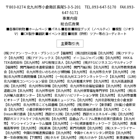
〒803-0274 北九州市小倉南区長尾5-3-5-201 TEL.093-647-5170 FAX.093-
647-5171
事業内容
総合広告業
■各種印刷物 ■ホームページ ■パネル ■看板 ■販促グッズ（ノベルティ） ■模型（ジオラ
マ） ■CM製作 ■翻訳 ■イベント運営 ■視察（研修）ツアー等のコーディネート
主要取引先
(株)アイアン・ワークス・プランニング【福岡市】
(株)旭防災設備【北九州市】
(株)アドテッ
ク【北九州市】
(株)アドフレックス【北九州市】
イーコムジャパン(株)【北九州市】
HKK＆
TEK合同会社【北九州市】
APG税理士法人【北九州市】
(株)FFGビジネスコンサルティング
【福岡市】
関門海峡日本遺産協議会【北九州市】
関門汽船(株)【北九州市】
北九州市教育委員
会【北九州市】
北九州市立いのちのたび博物館【北九州市】
北九州市立大学【北九州市】
(地
独)北九州市立病院機構【北九州市】
(一社)北九州エコタウンネットワーク【北九州市】
(公財)
北九州観光コンベンション協会【北九州市】
北九州看護大学校【北九州市】
北九州高速鉄道
(株)【北九州市】
北九州市科学館【北九州市】
北九州市社会福祉協議会【北九州市】
北九州市
道路公社【北九州市】
北九州市役所【北九州市】
北九州保育福祉専門学校【北九州市】
(株)北
九州輸入促進センター【北九州市】
北九州リハビリテーション学院【北九州市】
北九州市響灘
ビオトープ【北九州市】
北九州市漫画ミュージアム【北九州市】
九州北部税理士会小倉支部
【北九州市】
北九州市立こども図書館【北九州市】
(株)京映アーツ【東京都】
(社福)小倉新栄
会【北九州市】
小倉日新館中学校【北九州市】
小倉南区自治総連合会【北九州市】
こくら
Dream実行委員【北九州市】
西部ガス(株)【北九州市】
西部ガスエネルギー(株)【北九州市】
西部ガスリアルライフ北九州(株)【北九州市】
皿倉山プレミアム夜景の日実行委員会【北九州
市】
サンシャインフォーラム福岡【北九州市】
(一社)資源循環ネットワーク【北九州市】
真颯
館高等学校【北九州市】
(株)新美【北九州市】
新門司病院【北九州市】
(株)スターフライヤー
【北九州市】
全国科学館連携協議会【北九州市】
全国かくれキリシタン研究会【北九州市】
第一生命保険(株)【下関市】
(株)タカギ【北九州市】
(株)たけみや【北九州市】
東港運輸(株)