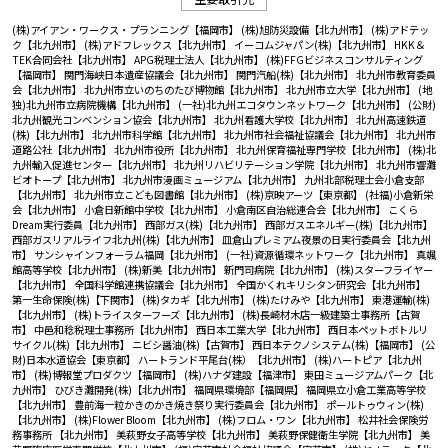
(株)アイアン・ワークス・プランニング【福岡市】
(株)旭防災設備【北九州市】
(株)アドテッ
ク【北九州市】
(株)アドフレックス【北九州市】
イーコムジャパン(株)【北九州市】
HKK＆
TEK合同会社【北九州市】
APG税理士法人【北九州市】
(株)FFGビジネスコンサルティング
【福岡市】
関門海峡日本遺産協議会【北九州市】
関門汽船(株)【北九州市】
北九州市教育委員
会【北九州市】
北九州市立いのちのたび博物館【北九州市】
北九州市立大学【北九州市】
(地
独)北九州市立病院機構【北九州市】
(一社)北九州エコタウンネットワーク【北九州市】
(公財)
北九州観光コンベンション協会【北九州市】
北九州看護大学校【北九州市】
北九州高速鉄道
(株)【北九州市】
北九州市科学館【北九州市】
北九州市社会福祉協議会【北九州市】
北九州市
道路公社【北九州市】
北九州市役所【北九州市】
北九州保育福祉専門学校【北九州市】
(株)北
九州輸入促進センター【北九州市】
北九州リハビリテーション学院【北九州市】
北九州市響灘
ビオトープ【北九州市】
北九州市漫画ミュージアム【北九州市】
九州北部税理士会小倉支部
【北九州市】
北九州市立こども図書館【北九州市】
(株)京映アーツ【東京都】
(社福)小倉新栄
会【北九州市】
小倉日新館中学校【北九州市】
小倉南区自治総連合会【北九州市】
こくら
Dream実行委員【北九州市】
西部ガス(株)【北九州市】
西部ガスエネルギー(株)【北九州市】
西部ガスリアルライフ北九州(株)【北九州市】
皿倉山プレミアム夜景の日実行委員会【北九州
市】
サンシャインフォーラム福岡【北九州市】
(一社)資源循環ネットワーク【北九州市】
真颯
館高等学校【北九州市】
(株)新美【北九州市】
新門司病院【北九州市】
(株)スターフライヤー
【北九州市】
全国科学館連携協議会【北九州市】
全国かくれキリシタン研究会【北九州市】
第一生命保険(株)【下関市】
(株)タカギ【北九州市】
(株)たけみや【北九州市】
東港運輸(株)
【北九州市】
(株)トライスターフーズ【北九州市】
(株)長崎材木店一級建築士事務所【古賀
市】
中邑和稔税理士事務所【北九州市】
西日本工業大学【北九州市】
西日本ペットボトルリ
サイクル(株)【北九州市】
ニビシ醤油(株)【古賀市】
西日本テクノシステム(株)【福岡市】
(公
財)日本水道協会【東京都】
ハートランド平尾台(株）【北九州市】
(株)ハートピア【北九州
市】
(株)博報堂プロダクツ【福岡市】
(株)ハナダ建設【福津市】
東田ミュージアムパーク【北
九州市】
ひびき灘開発(株)【北九州市】
福岡県環境部【福岡県】
福岡県立小倉工業高等学校
【北九州市】
豊前海一粒かきのかき焼き祭り実行委員会【北九州市】
ポールトゥウィン(株)
【北九州市】
(株)Flower Bloom【北九州市】
(株)フロム・ワン【北九州市】
松井社会保険労
務事務所 【北九州市】
美萩野女子高等学校【北九州市】
美萩野保健衛生学院【北九州市】
美