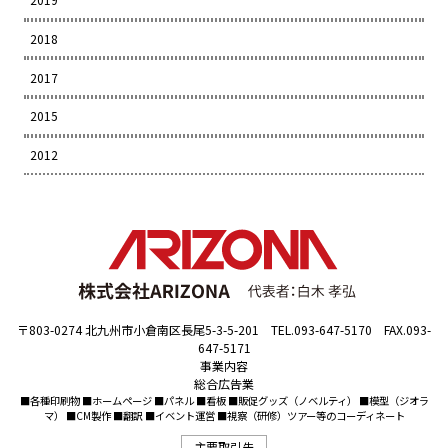
2018
2017
2015
2012
〒803-0274 北九州市小倉南区長尾5-3-5-201 TEL.093-647-5170 FAX.093-
647-5171
事業内容
総合広告業
■各種印刷物 ■ホームページ ■パネル ■看板 ■販促グッズ（ノベルティ） ■模型（ジオラ
マ） ■CM製作 ■翻訳 ■イベント運営 ■視察（研修）ツアー等のコーディネート
主要取引先