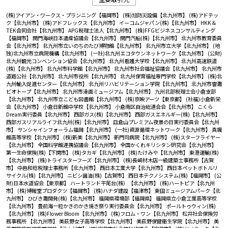
(株)アイアン・ワークス・プランニング【福岡市】
(株)旭防災設備【北九州市】
(株)アドテッ
ク【北九州市】
(株)アドフレックス【北九州市】
イーコムジャパン(株)【北九州市】
HKK＆
TEK合同会社【北九州市】
APG税理士法人【北九州市】
(株)FFGビジネスコンサルティング
【福岡市】
関門海峡日本遺産協議会【北九州市】
関門汽船(株)【北九州市】
北九州市教育委員
会【北九州市】
北九州市立いのちのたび博物館【北九州市】
北九州市立大学【北九州市】
(地
独)北九州市立病院機構【北九州市】
(一社)北九州エコタウンネットワーク【北九州市】
(公財)
北九州観光コンベンション協会【北九州市】
北九州看護大学校【北九州市】
北九州高速鉄道
(株)【北九州市】
北九州市科学館【北九州市】
北九州市社会福祉協議会【北九州市】
北九州市
道路公社【北九州市】
北九州市役所【北九州市】
北九州保育福祉専門学校【北九州市】
(株)北
九州輸入促進センター【北九州市】
北九州リハビリテーション学院【北九州市】
北九州市響灘
ビオトープ【北九州市】
北九州市漫画ミュージアム【北九州市】
九州北部税理士会小倉支部
【北九州市】
北九州市立こども図書館【北九州市】
(株)京映アーツ【東京都】
(社福)小倉新栄
会【北九州市】
小倉日新館中学校【北九州市】
小倉南区自治総連合会【北九州市】
こくら
Dream実行委員【北九州市】
西部ガス(株)【北九州市】
西部ガスエネルギー(株)【北九州市】
西部ガスリアルライフ北九州(株)【北九州市】
皿倉山プレミアム夜景の日実行委員会【北九州
市】
サンシャインフォーラム福岡【北九州市】
(一社)資源循環ネットワーク【北九州市】
真颯
館高等学校【北九州市】
(株)新美【北九州市】
新門司病院【北九州市】
(株)スターフライヤー
【北九州市】
全国科学館連携協議会【北九州市】
全国かくれキリシタン研究会【北九州市】
第一生命保険(株)【下関市】
(株)タカギ【北九州市】
(株)たけみや【北九州市】
東港運輸(株)
【北九州市】
(株)トライスターフーズ【北九州市】
(株)長崎材木店一級建築士事務所【古賀
市】
中邑和稔税理士事務所【北九州市】
西日本工業大学【北九州市】
西日本ペットボトルリ
サイクル(株)【北九州市】
ニビシ醤油(株)【古賀市】
西日本テクノシステム(株)【福岡市】
(公
財)日本水道協会【東京都】
ハートランド平尾台(株）【北九州市】
(株)ハートピア【北九州
市】
(株)博報堂プロダクツ【福岡市】
(株)ハナダ建設【福津市】
東田ミュージアムパーク【北
九州市】
ひびき灘開発(株)【北九州市】
福岡県環境部【福岡県】
福岡県立小倉工業高等学校
【北九州市】
豊前海一粒かきのかき焼き祭り実行委員会【北九州市】
ポールトゥウィン(株)
【北九州市】
(株)Flower Bloom【北九州市】
(株)フロム・ワン【北九州市】
松井社会保険労
務事務所 【北九州市】
美萩野女子高等学校【北九州市】
美萩野保健衛生学院【北九州市】
美