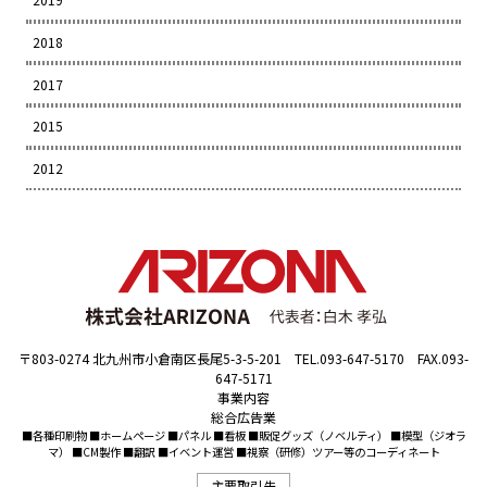
2018
2017
2015
2012
〒803-0274 北九州市小倉南区長尾5-3-5-201 TEL.093-647-5170 FAX.093-
647-5171
事業内容
総合広告業
■各種印刷物 ■ホームページ ■パネル ■看板 ■販促グッズ（ノベルティ） ■模型（ジオラ
マ） ■CM製作 ■翻訳 ■イベント運営 ■視察（研修）ツアー等のコーディネート
主要取引先