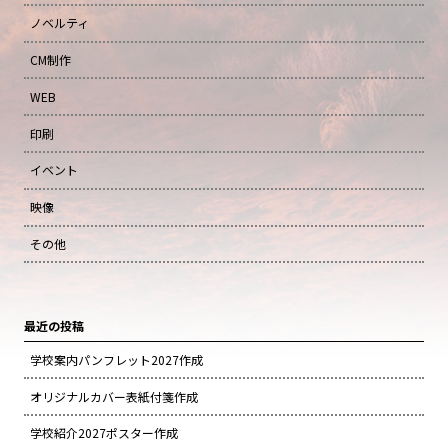
ノベルティ
CM制作
WEB
印刷
イベント
映像
その他
最近の投稿
学校案内パンフレット2027作成
オリジナルカバー表紙付箋作成
学校紹介2027ポスター作成