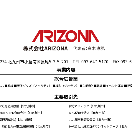
274 北九州市小倉南区長尾5-3-5-201 TEL.093-647-5170 FAX.093-6
事業内容
総合広告業
ネル ■看板 ■販促グッズ（ノベルティ） ■模型（ジオラマ） ■CM製作 ■翻訳 ■イベント運営 ■
主要取引先
(株)旭防災設備【北九州市】
(株)アドテック【北九州市】
HKK＆TEK合同会社【北九州市】
APG税理士法人【北九州市】
関門汽船(株)【北九州市】
北九州市教育委員会【北九州市】
(地独)北九州市立病院機構【北九州市】
(一社)北九州エコタウンネットワーク【北九州市】