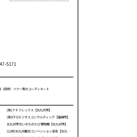
47-5171
視察（研修）ツアー等のコーディネート
(株)アドフレックス【北九州市】
(株)FFGビジネスコンサルティング【福岡市】
北九州市立いのちのたび博物館【北九州市】
(公財)北九州観光コンベンション協会【北九州市】