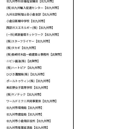
北九州市社会福祉協議会【北九州市】
(株)北九州輸入促進センター【北九州市】
九州北部税理士会小倉支部【北九州市】
小倉日新館中学校【北九州市】
西部ガスエネルギー(株)【北九州市】
(一社)資源循環ネットワーク【北九州市】
(株)スターフライヤー【北九州市】
(株)タカギ【北九州市】
(株)長崎材木店一級建築士事務所【古賀市】
ニビシ醤油(株)【古賀市】
(株)ハートピア【北九州市】
ひびき灘開発(株)【北九州市】
ポールトゥウィン(株)【北九州市】
美萩野女子高等学校【北九州市】
(株)ヤノテック【北九州市】
ワールドミクニ共同事業体【北九州市】
北九州市環境局【北九州市】
北九州市建設局【北九州市】
北九州市小倉南区役所【北九州市】
北九州市産業経済局【北九州市】