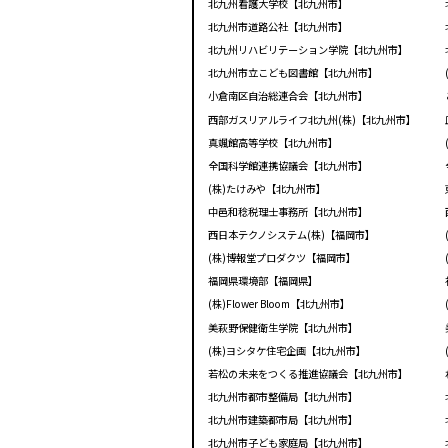
北九州看護大学校【北九州市】
北九州市道路公社【北九州市】
北九州リハビリテーション学院【北九州市】
北九州市立こども図書館【北九州市】
小倉南区自治総連合会【北九州市】
西部ガスリアルライフ北九州(株)【北九州市】
真颯館高等学校【北九州市】
全国科学館連携協議会【北九州市】
(株)たけみや【北九州市】
中邑和稔税理士事務所【北九州市】
西日本テクノシステム(株)【福岡市】
(株)博報堂プロダクツ【福岡市】
福岡県環境部【福岡県】
(株)Flower Bloom【北九州市】
美萩野保健衛生学院【北九州市】
(株)ヨシタケ住宅企画【北九州市】
若松の未来をつくる推進協議会【北九州市】
北九州市都市整備局【北九州市】
北九州市建築都市局【北九州市】
北九州市子ども家庭局【北九州市】