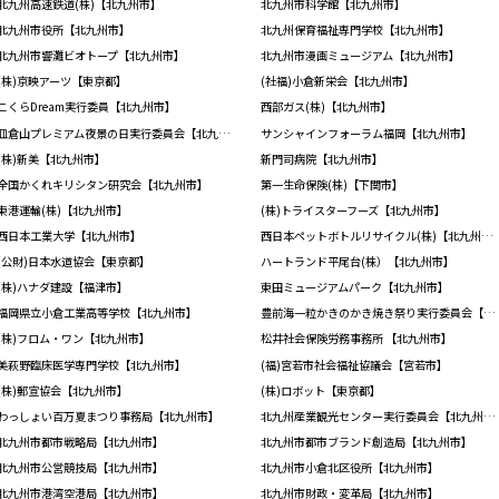
北九州高速鉄道(株)【北九州市】
北九州市科学館【北九州市】
北九州市役所【北九州市】
北九州保育福祉専門学校【北九州市】
北九州市響灘ビオトープ【北九州市】
北九州市漫画ミュージアム【北九州市】
(株)京映アーツ【東京都】
(社福)小倉新栄会【北九州市】
こくらDream実行委員【北九州市】
西部ガス(株)【北九州市】
皿倉山プレミアム夜景の日実行委員会【北九州市】
サンシャインフォーラム福岡【北九州市】
(株)新美【北九州市】
新門司病院【北九州市】
全国かくれキリシタン研究会【北九州市】
第一生命保険(株)【下関市】
東港運輸(株)【北九州市】
(株)トライスターフーズ【北九州市】
西日本工業大学【北九州市】
西日本ペットボトルリサイクル(株)【北九州市】
(公財)日本水道協会【東京都】
ハートランド平尾台(株）【北九州市】
(株)ハナダ建設【福津市】
東田ミュージアムパーク【北九州市】
福岡県立小倉工業高等学校【北九州市】
豊前海一粒かきのかき焼き祭り実行委員会【北九州市】
(株)フロム・ワン【北九州市】
松井社会保険労務事務所 【北九州市】
美萩野臨床医学専門学校【北九州市】
(福)宮若市社会福祉協議会【宮若市】
(株)郵宣協会【北九州市】
(株)ロボット【東京都】
わっしょい百万夏まつり事務局【北九州市】
北九州産業観光センター実行委員会【北九州市】
北九州市都市戦略局【北九州市】
北九州市都市ブランド創造局【北九州市】
北九州市公営競技局【北九州市】
北九州市小倉北区役所【北九州市】
北九州市港湾空港局【北九州市】
北九州市財政・変革局【北九州市】