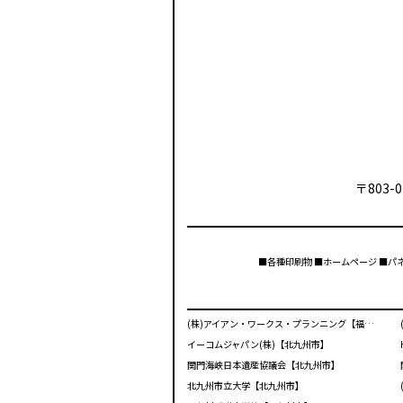
〒803-0
■各種印刷物 ■ホームページ ■パ
(株)アイアン・ワークス・プランニング【福岡市】
イーコムジャパン(株)【北九州市】
関門海峡日本遺産協議会【北九州市】
北九州市立大学【北九州市】